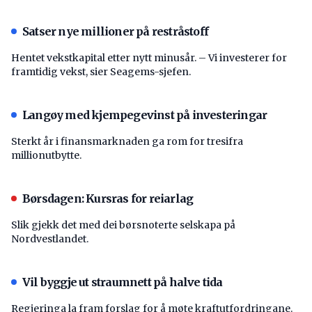
Satser nye millioner på restråstoff
Hentet vekstkapital etter nytt minusår. – Vi investerer for
framtidig vekst, sier Seagems-sjefen.
Langøy med kjempegevinst på investeringar
Sterkt år i finansmarknaden ga rom for tresifra
millionutbytte.
Børsdagen: Kursras for reiarlag
Slik gjekk det med dei børsnoterte selskapa på
Nordvestlandet.
Vil byggje ut straumnett på halve tida
Regjeringa la fram forslag for å møte kraftutfordringane.