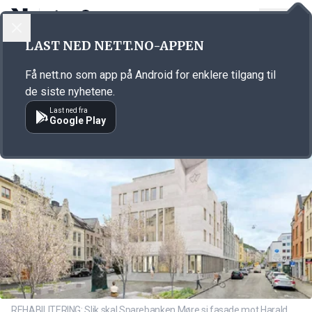
LOGG INN
MENY
Annonsørinnhold
LAST NED NETT.NO-APPEN
Link for annonse
Få nett.no som app på Android for enklere tilgang til
de siste nyhetene.
Last ned fra
Google Play
REHABILITERING: Slik skal Sparebanken Møre si fasade mot Harald