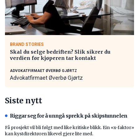
BRAND STORIES
Skal du selge bedriften? Slik sikrer du
verdien før kjøperen tar kontakt
ADVOKATFIRMAET ØVERBØ GJØRTZ
Advokatfirmaet Øverbø Gjørtz
Siste nytt
Riggar seg for å unngå sprekk på skipstunnelen
Få prosjekt vil bli følgt med like kritiske blikk. Ein «x-faktor»
kan kystdirektøren likevel gjere lite med.