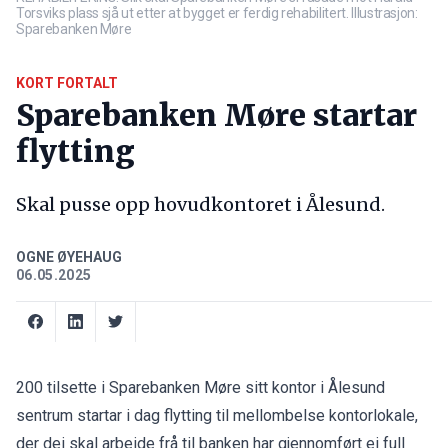
Torsviks plass sjå ut etter at bygget er ferdig rehabilitert. Illustrasjon:
Sparebanken Møre
KORT FORTALT
Sparebanken Møre startar
flytting
Skal pusse opp hovudkontoret i Ålesund.
OGNE ØYEHAUG
06.05.2025
200 tilsette i Sparebanken Møre sitt kontor i Ålesund
sentrum startar i dag flytting til mellombelse kontorlokale,
der dei skal arbeide frå til banken har gjennomført ei full