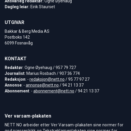
Ansvarleg redaktør:
Ogne Øyehaug
Dagleg leiar:
Eirik Staurset
UTGIVAR
Bakkar & Berg Media AS
Postboks 142
6099 Fosnavåg
KONTAKT
Redaktør
: Ogne Øyehaug / 957 79 727
Journalist
: Marius Rosbach / 907 36 774
Redaksjon
: -
redaksjon@nett.no
/ 95 77 97 27
Annonse
: -
annonse@nett.no
/ 94 21 13 37
Abonnement
: -
abonnement@nett.no
/ 94 21 13 37
Ver varsam-plakaten
NETT NO arbeider etter Ver Varsam-plakaten sine normer for
god presseskikk og Tekstreklameplakaten sine normer for