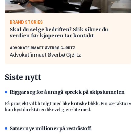
BRAND STORIES
Skal du selge bedriften? Slik sikrer du
verdien før kjøperen tar kontakt
ADVOKATFIRMAET ØVERBØ GJØRTZ
Advokatfirmaet Øverbø Gjørtz
Siste nytt
Riggar seg for å unngå sprekk på skipstunnelen
Få prosjekt vil bli følgt med like kritiske blikk. Ein «x-faktor»
kan kystdirektøren likevel gjere lite med.
Satser nye millioner på restråstoff