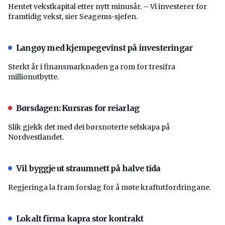
Hentet vekstkapital etter nytt minusår. – Vi investerer for
framtidig vekst, sier Seagems-sjefen.
Langøy med kjempegevinst på investeringar
Sterkt år i finansmarknaden ga rom for tresifra
millionutbytte.
Børsdagen: Kursras for reiarlag
Slik gjekk det med dei børsnoterte selskapa på
Nordvestlandet.
Vil byggje ut straumnett på halve tida
Regjeringa la fram forslag for å møte kraftutfordringane.
Lokalt firma kapra stor kontrakt