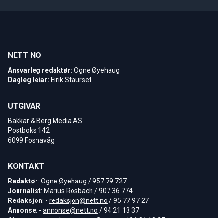
NETT NO
Ansvarleg redaktør:
Ogne Øyehaug
Dagleg leiar:
Eirik Staurset
UTGIVAR
Bakkar & Berg Media AS
Postboks 142
6099 Fosnavåg
KONTAKT
Redaktør
: Ogne Øyehaug / 957 79 727
Journalist
: Marius Rosbach / 907 36 774
Redaksjon
: -
redaksjon@nett.no
/ 95 77 97 27
Annonse
: -
annonse@nett.no
/ 94 21 13 37