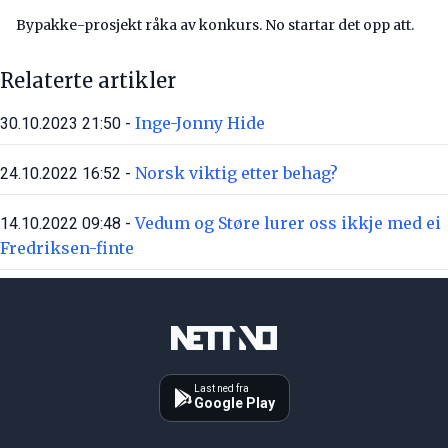
Bypakke-prosjekt råka av konkurs. No startar det opp att.
Relaterte artikler
Inge-Jonny Hide
30.10.2023 21:50 -
Norsk viktig etter behag?
24.10.2022 16:52 -
Vedum og Støre lurer oss ikkje med ei
14.10.2022 09:48 -
Fredriksen-finte
Last ned fra
Google Play