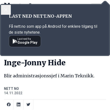
LOGG INN
MENY
Annonsørinnhold
LAST NED NETT.NO-APPEN
Link for annonse
Få nett.no som app på Android for enklere tilgang til
de siste nyhetene.
Last ned fra
Google Play
NY JOBB
Inge-Jonny Hide
Blir administrasjonssjef i Marin Teknikk.
NETT NO
14.11.2022