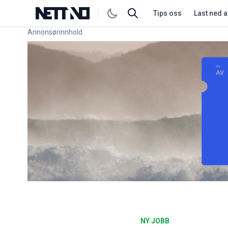
Tips oss
Last ned 
Annonsørinnhold
Link for annonse
NY JOBB