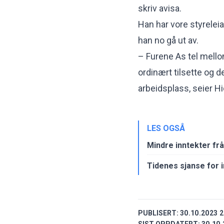
skriv avisa.
Han har vore styreleiar
han no gå ut av.
– Furene As tel mello
ordinært tilsette og d
arbeidsplass, seier Hid
LES OGSÅ
Mindre inntekter fr
Tidenes sjanse for i
PUBLISERT:
30.10.2023 2