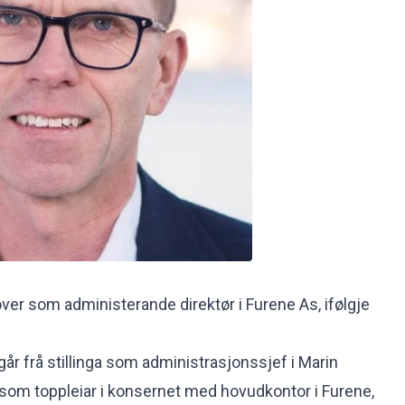
ver som administerande direktør i Furene As, ifølgje
år frå stillinga som administrasjonssjef i Marin
n som toppleiar i konsernet med hovudkontor i Furene,