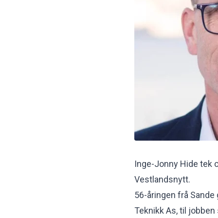
Inge-Jonny Hide tek o
Vestlandsnytt
.
56-åringen frå Sande g
Teknikk As, til jobbe