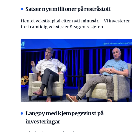
Satser nye millioner på restråstoff
Hentet vekstkapital etter nytt minusår. – Vi investerer
for framtidig vekst, sier Seagems-sjefen.
Langøy med kjempegevinst på
investeringar