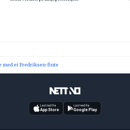
e med ei Fredriksen-finte
Last ned fra
Last ned fra
App Store
Google Play