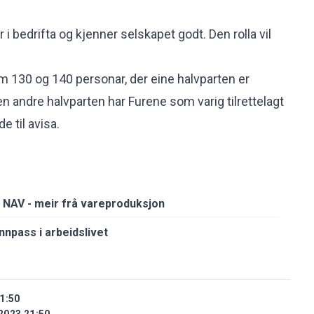
 i bedrifta og kjenner selskapet godt. Den rolla vil
m 130 og 140 personar, der eine halvparten er
en andre halvparten har Furene som varig tilrettelagt
e til avisa.
å NAV - meir frå vareproduksjon
nnpass i arbeidslivet
1:50