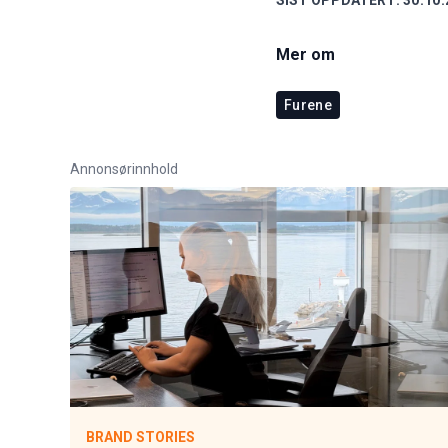
SIST OPPDATERT:
30.10.
Mer om
Furene
Annonsørinnhold
BRAND STORIES