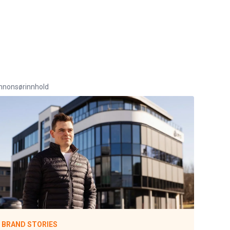
nnonsørinnhold
BRAND STORIES