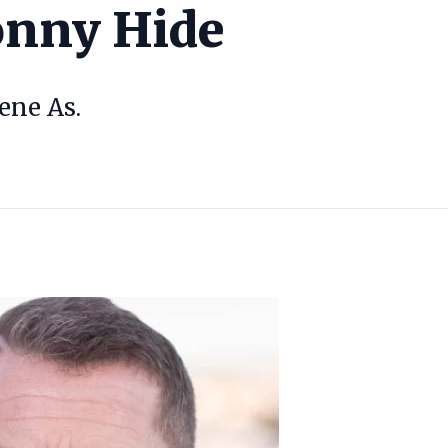
onny Hide
rene As.