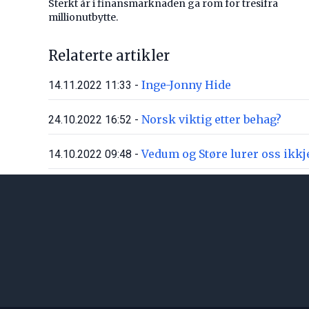
Sterkt år i finansmarknaden ga rom for tresifra
millionutbytte.
Relaterte artikler
Inge-Jonny Hide
14.11.2022 11:33 -
Norsk viktig etter behag?
24.10.2022 16:52 -
Vedum og Støre lurer oss ikkj
14.10.2022 09:48 -