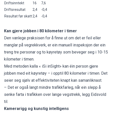
Driftsinntekt
16
7,6
Driftsresultat
2,4
-0,4
Resultat før skatt
2,4
-0,4
Kan gjere jobben i 80 kilometer i timer
Den vanlege praksisen for å finne ut om det er feil eller
manglar på vegrekkverk, er ein manuell inspeksjon der ein
treng tre personar og to køyretøy som beveger seg i 10-15
kilometer i timen.
Med metoden kalla « iSi inSight» kan éin person gjere
jobben med eit køyretøy – i opptil 80 kilometer i timen. Det
seier seg sjølv at effektiviteten knapt kan samanliknast.
– Det er også langt mindre trafikkfarleg, når ein slepp å
senke farta i trafikken over lange vegstrekk, legg Eidsvold
til.
Kamerarigg og kunstig intelligens