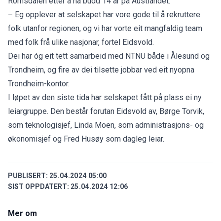
Romsdalen etter å ha budd 14 år på Austlandet.
– Eg opplever at selskapet har vore gode til å rekruttere
folk utanfor regionen, og vi har vorte eit mangfaldig team
med folk frå ulike nasjonar, fortel Eidsvold.
Dei har óg eit tett samarbeid med NTNU både i Ålesund og
Trondheim, og fire av dei tilsette jobbar ved eit nyopna
Trondheim-kontor.
I løpet av den siste tida har selskapet fått på plass ei ny
leiargruppe. Den består forutan Eidsvold av, Børge Torvik,
som teknologisjef, Linda Moen, som administrasjons- og
økonomisjef og Fred Husøy som dagleg leiar.
PUBLISERT:
25.04.2024 05:00
SIST OPPDATERT:
25.04.2024 12:06
Mer om