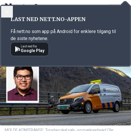
LOGG INN
MENY
Annonsørinnhold
LAST NED NETT.NO-APPEN
Link for annonse
Få nett.no som app på Android for enklere tilgang til
de siste nyhetene.
Last ned fra
Google Play
MOLDE-KONFERANSE: Torsdag skal sals- og marknadssjef Ole