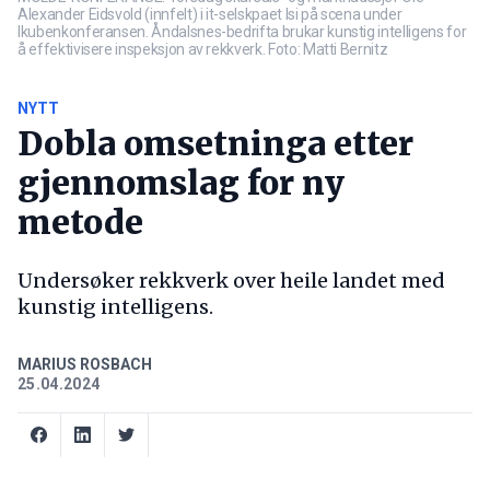
Alexander Eidsvold (innfelt) i it-selskpaet Isi på scena under
Ikubenkonferansen. Åndalsnes-bedrifta brukar kunstig intelligens for
å effektivisere inspeksjon av rekkverk. Foto: Matti Bernitz
NYTT
Dobla omsetninga etter
gjennomslag for ny
metode
Undersøker rekkverk over heile landet med
kunstig intelligens.
MARIUS ROSBACH
25.04.2024