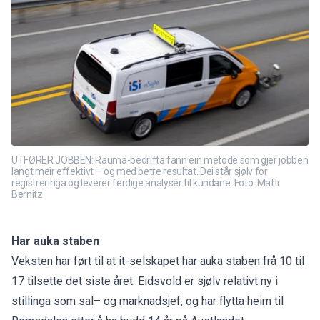
UTFØRER JOBBEN: Rauma-bedrifta fann ein metode som gjer jobben
langt meir effektivt – og med betre resultat. Dei står sjølv for
registreringa og leverer ferdige analyser til kundane. Foto: Matti
Bernitz
Har auka staben
Veksten har ført til at it-selskapet har auka staben frå 10 til
17 tilsette det siste året. Eidsvold er sjølv relativt ny i
stillinga som sal– og marknadsjef, og har flytta heim til