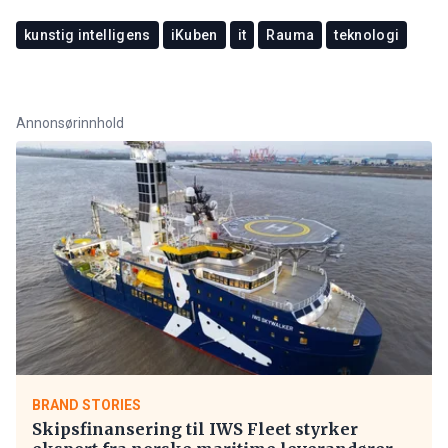
kunstig intelligens
iKuben
it
Rauma
teknologi
Annonsørinnhold
BRAND STORIES
Skipsfinansering til IWS Fleet styrker