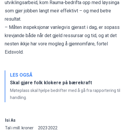
utviklingsarbeid, kom Rauma-bedrifta opp med løysinga
som gjer jobben langt meir effektivt – og med betre
resultat.
– Måten inspeksjonar vanlegvis gjerast i dag, er sopass
krevjande både når det gjeld ressursar og tid, og at det
nesten ikkje har vore mogleg å gjennomføre, fortel
Eidsvold.
LES OGSÅ
Skal gjøre folk klokere på bærekraft
Møteplass skal hjelpe bedrifter med å gå fra rapportering til
handling.
Isi As
Tal i mill. kroner
2023
2022