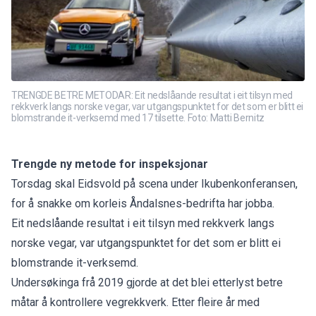
TRENGDE BETRE METODAR: Eit nedslåande resultat i eit tilsyn med
rekkverk langs norske vegar, var utgangspunktet for det som er blitt ei
blomstrande it-verksemd med 17 tilsette. Foto: Matti Bernitz
Trengde ny metode for inspeksjonar
Torsdag skal Eidsvold på scena under
Ikubenkonferansen
,
for å snakke om korleis Åndalsnes-bedrifta har jobba.
Eit nedslåande resultat i eit tilsyn med rekkverk langs
norske vegar, var utgangspunktet for det som er blitt ei
blomstrande it-verksemd.
Undersøkinga frå 2019 gjorde at det blei etterlyst betre
måtar å kontrollere vegrekkverk. Etter fleire år med