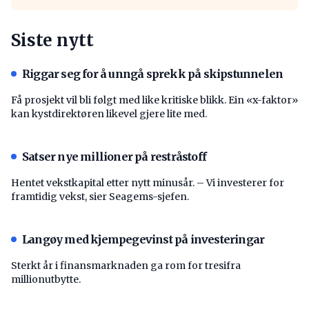
Siste nytt
Riggar seg for å unngå sprekk på skipstunnelen
Få prosjekt vil bli følgt med like kritiske blikk. Ein «x-faktor»
kan kystdirektøren likevel gjere lite med.
Satser nye millioner på restråstoff
Hentet vekstkapital etter nytt minusår. – Vi investerer for
framtidig vekst, sier Seagems-sjefen.
Langøy med kjempegevinst på investeringar
Sterkt år i finansmarknaden ga rom for tresifra
millionutbytte.