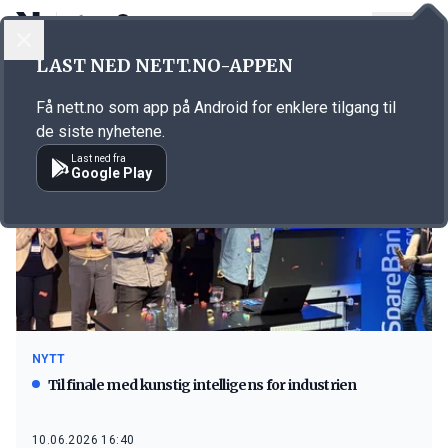
LOGG INN
MENY
LAST NED NETT.NO-APPEN
Emne: kunstig intelligens
Få nett.no som app på Android for enklere tilgang til
de siste nyhetene.
Last ned fra
Google Play
NYTT
Til finale med kunstig intelligens for industrien
10.06.2026 16:40