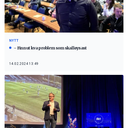
NYTT
– Finn ut kva problem som skal løysast
14.02.2024 13:49