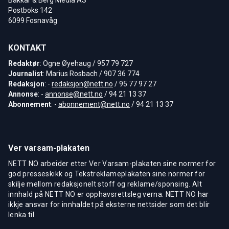
Postboks 142
6099 Fosnavåg
KONTAKT
Redaktør
: Ogne Øyehaug / 957 79 727
Journalist
: Marius Rosbach / 907 36 774
Redaksjon
: -
redaksjon@nett.no
/ 95 77 97 27
Annonse
: -
annonse@nett.no
/ 94 21 13 37
Abonnement
: -
abonnement@nett.no
/ 94 21 13 37
Ver varsam-plakaten
NETT NO arbeider etter Ver Varsam-plakaten sine normer for
god presseskikk og Tekstreklameplakaten sine normer for
skilje mellom redaksjonelt stoff og reklame/sponsing. Alt
innhald på NETT NO er opphavsrettsleg verna. NETT NO har
ikkje ansvar for innhaldet på eksterne nettsider som det blir
lenka til.