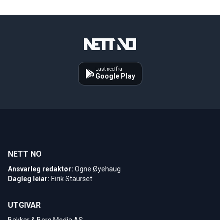
Last ned fra
Google Play
NETT NO
Ansvarleg redaktør:
Ogne Øyehaug
Dagleg leiar:
Eirik Staurset
UTGIVAR
Bakkar & Berg Media AS