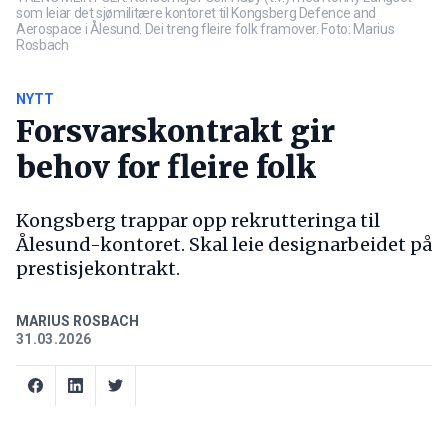
som leiar det sjømilitære kontoret til Kongsberg Defence and
Aerospace i Ålesund. Dei treng fleire folk framover. Foto: Marius
Rosbach
NYTT
Forsvarskontrakt gir
behov for fleire folk
Kongsberg trappar opp rekrutteringa til
Ålesund-kontoret. Skal leie designarbeidet på
prestisjekontrakt.
MARIUS ROSBACH
31.03.2026