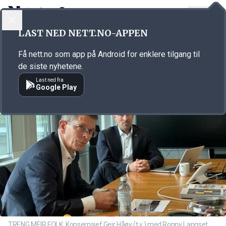
LOGG INN
MENY
Annonsørinnhold
LAST NED NETT.NO-APPEN
Link for annonse
Få nett.no som app på Android for enklere tilgang til
de siste nyhetene.
Last ned fra
Google Play
TRENG MEIR FOLK: Konsernsjef Geir Håøy (t.v.) med Ronny Langset