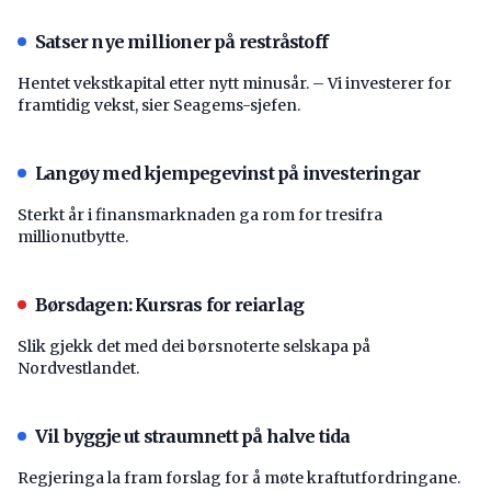
Satser nye millioner på restråstoff
Hentet vekstkapital etter nytt minusår. – Vi investerer for
framtidig vekst, sier Seagems-sjefen.
Langøy med kjempegevinst på investeringar
Sterkt år i finansmarknaden ga rom for tresifra
millionutbytte.
Børsdagen: Kursras for reiarlag
Slik gjekk det med dei børsnoterte selskapa på
Nordvestlandet.
Vil byggje ut straumnett på halve tida
Regjeringa la fram forslag for å møte kraftutfordringane.