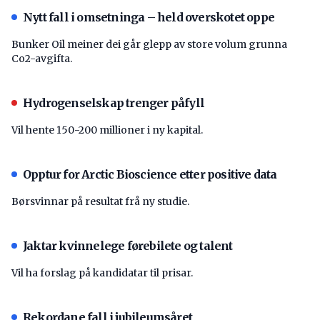
Nytt fall i omsetninga – held overskotet oppe
Bunker Oil meiner dei går glepp av store volum grunna
Co2-avgifta.
Hydrogenselskap trenger påfyll
Vil hente 150-200 millioner i ny kapital.
Opptur for Arctic Bioscience etter positive data
Børsvinnar på resultat frå ny studie.
Jaktar kvinnelege førebilete og talent
Vil ha forslag på kandidatar til prisar.
Rekordane fall i jubileumsåret