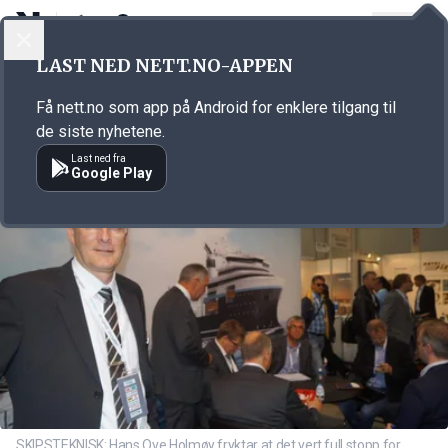
LOGG INN
MENY
Annonsørinnhold
LAST NED NETT.NO-APPEN
Link for annonse
Få nett.no som app på Android for enklere tilgang til
de siste nyhetene.
Last ned fra
Google Play
SKIPSTEKNISK: Hans Ove Holmøy fryktar at det vert full stopp for