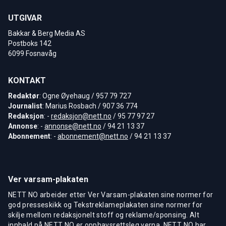
UTGIVAR
Bakkar & Berg Media AS
Postboks 142
6099 Fosnavåg
KONTAKT
Redaktør
: Ogne Øyehaug / 957 79 727
Journalist
: Marius Rosbach / 907 36 774
Redaksjon
: -
redaksjon@nett.no
/ 95 77 97 27
Annonse
: -
annonse@nett.no
/ 94 21 13 37
Abonnement
: -
abonnement@nett.no
/ 94 21 13 37
Ver varsam-plakaten
NETT NO arbeider etter Ver Varsam-plakaten sine normer for
god presseskikk og Tekstreklameplakaten sine normer for
skilje mellom redaksjonelt stoff og reklame/sponsing. Alt
innhald på NETT NO er opphavsrettsleg verna. NETT NO har