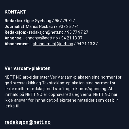
KONTAKT
Redaktør
: Ogne Øyehaug / 957 79 727
Journalist
: Marius Rosbach / 907 36 774
Redaksjon
: -
redaksjon@nett.no
/ 95 77 97 27
Annonse
: -
annonse@nett.no
/ 94 21 13 37
Abonnement
: -
abonnement@nett.no
/ 94 21 13 37
Ver varsam-plakaten
NETT NO arbeider etter Ver Varsam-plakaten sine normer for
god presseskikk og Tekstreklameplakaten sine normer for
skilje mellom redaksjonelt stoff og reklame/sponsing. Alt
innhald på NETT NO er opphavsrettsleg verna. NETT NO har
ikkje ansvar for innhaldet på eksterne nettsider som det blir
lenka til.
redaksjon@nett.no