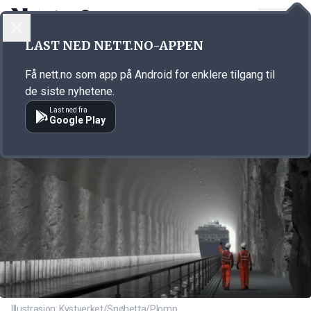
LOGG INN
MENY
Annonsørinnhold
LAST NED NETT.NO-APPEN
Link for annonse
Få nett.no som app på Android for enklere tilgang til
de siste nyhetene.
Last ned fra
Google Play
Illustrasjon: Kystverket/Snøhetta/Plomp