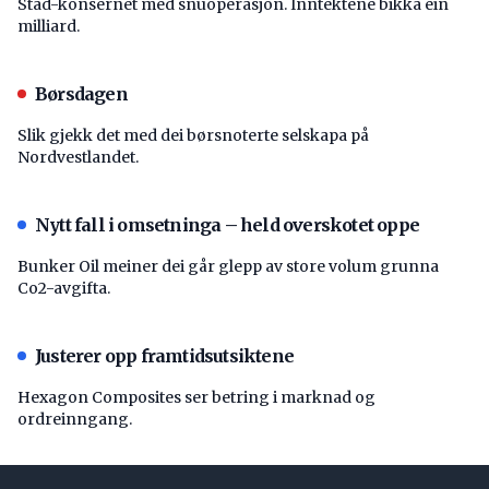
Stad-konsernet med snuoperasjon. Inntektene bikka éin
milliard.
Børsdagen
Slik gjekk det med dei børsnoterte selskapa på
Nordvestlandet.
Nytt fall i omsetninga – held overskotet oppe
Bunker Oil meiner dei går glepp av store volum grunna
Co2-avgifta.
Justerer opp framtidsutsiktene
Hexagon Composites ser betring i marknad og
ordreinngang.