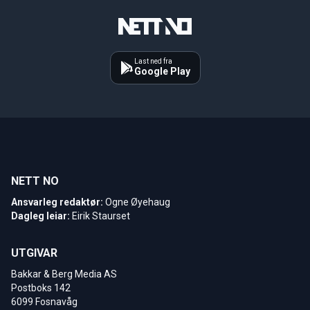
Last ned fra
Google Play
NETT NO
Ansvarleg redaktør:
Ogne Øyehaug
Dagleg leiar:
Eirik Staurset
UTGIVAR
Bakkar & Berg Media AS
Postboks 142
6099 Fosnavåg