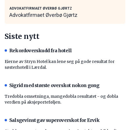
ADVOKATFIRMAET ØVERBØ GJØRTZ
Advokatfirmaet Øverbø Gjørtz
Siste nytt
Rekordoverskudd fra hotell
Eierne av Stryn Hotel kan lene seg på gode resultat for
søsterhotell i Lærdal.
Sigrid med største overskot nokon gong
Tredobla omsetninga, mangedobla resultatet - og dobla
verdien på aksjeporteføljen.
Salsgevinst gav superoverskot for Ervik