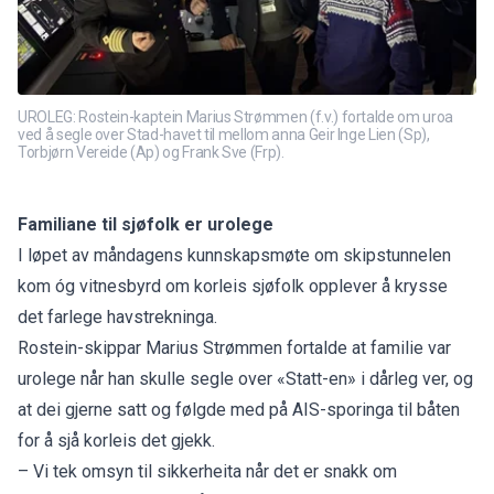
UROLEG: Rostein-kaptein Marius Strømmen (f.v.) fortalde om uroa
ved å segle over Stad-havet til mellom anna Geir Inge Lien (Sp),
Torbjørn Vereide (Ap) og Frank Sve (Frp).
Familiane til sjøfolk er urolege
I løpet av måndagens kunnskapsmøte om skipstunnelen
kom óg vitnesbyrd om korleis sjøfolk opplever å krysse
det farlege havstrekninga.
Rostein-skippar Marius Strømmen fortalde at familie var
urolege når han skulle segle over «Statt-en» i dårleg ver, og
at dei gjerne satt og følgde med på AIS-sporinga til båten
for å sjå korleis det gjekk.
– Vi tek omsyn til sikkerheita når det er snakk om