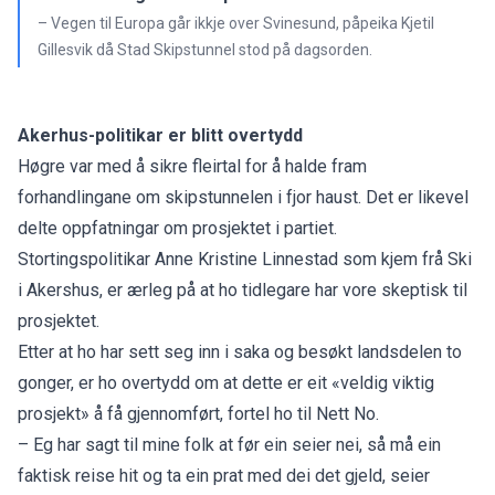
– Vegen til Europa går ikkje over Svinesund, påpeika Kjetil
Gillesvik då Stad Skipstunnel stod på dagsorden.
Akerhus-politikar er blitt overtydd
Høgre var med å sikre fleirtal for å halde fram
forhandlingane om skipstunnelen i fjor haust. Det er likevel
delte oppfatningar om prosjektet i partiet.
Stortingspolitikar Anne Kristine Linnestad som kjem frå Ski
i Akershus, er ærleg på at ho tidlegare har vore skeptisk til
prosjektet.
Etter at ho har sett seg inn i saka og besøkt landsdelen to
gonger, er ho overtydd om at dette er eit «veldig viktig
prosjekt» å få gjennomført, fortel ho til Nett No.
– Eg har sagt til mine folk at før ein seier nei, så må ein
faktisk reise hit og ta ein prat med dei det gjeld, seier