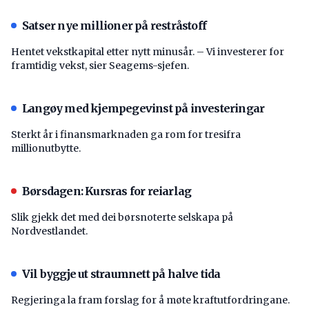
Satser nye millioner på restråstoff
Hentet vekstkapital etter nytt minusår. – Vi investerer for
framtidig vekst, sier Seagems-sjefen.
Langøy med kjempegevinst på investeringar
Sterkt år i finansmarknaden ga rom for tresifra
millionutbytte.
Børsdagen: Kursras for reiarlag
Slik gjekk det med dei børsnoterte selskapa på
Nordvestlandet.
Vil byggje ut straumnett på halve tida
Regjeringa la fram forslag for å møte kraftutfordringane.