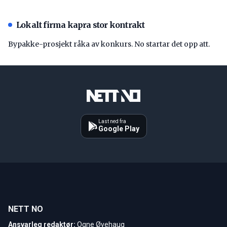
Lokalt firma kapra stor kontrakt
Bypakke-prosjekt råka av konkurs. No startar det opp att.
Last ned fra
Google Play
NETT NO
Ansvarleg redaktør:
Ogne Øyehaug