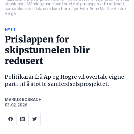
skipstunnel. Måndag kunne han fortelje at prislappen vil bli redusert
samanlikna med tala som kom fram i fjor. Foto: Anne Marthe Vestre
Berge
NYTT
Prislappen for
skipstunnelen blir
redusert
Politikarar frå Ap og Høgre vil overtale eigne
parti til å støtte samferdselsprosjektet.
MARIUS ROSBACH
03.02.2026