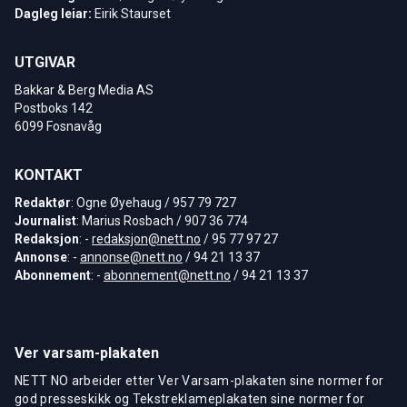
Dagleg leiar:
Eirik Staurset
UTGIVAR
Bakkar & Berg Media AS
Postboks 142
6099 Fosnavåg
KONTAKT
Redaktør
: Ogne Øyehaug / 957 79 727
Journalist
: Marius Rosbach / 907 36 774
Redaksjon
: -
redaksjon@nett.no
/ 95 77 97 27
Annonse
: -
annonse@nett.no
/ 94 21 13 37
Abonnement
: -
abonnement@nett.no
/ 94 21 13 37
Ver varsam-plakaten
NETT NO arbeider etter Ver Varsam-plakaten sine normer for
god presseskikk og Tekstreklameplakaten sine normer for