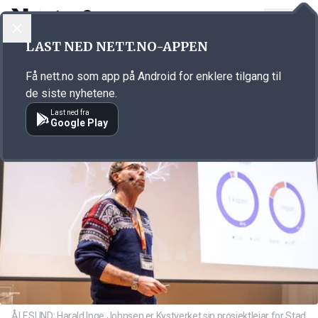
LOGG INN
MENY
Annonsørinnhold
LAST NED NETT.NO-APPEN
Link for annonse
Få nett.no som app på Android for enklere tilgang til
de siste nyhetene.
Last ned fra
Google Play
ÅLESUND: Harald Inge Johnsen er Kystverket sin prosjektleiar for Stad