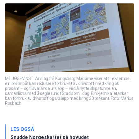
MILJØGEVINST: Anslag frå Kongsberg Maritime viser at til eksempel
ein brønnbåt kan redusere forbruket av drivstoff med kring 60
prosent – og tilsvarande utslepp – ved å nytte skipstunnelen,
samanlikna med å segle rundt Stad som i dag. Ein kjemikalietankar
kan forbruk av drivstoff og utslepp med kring 30 prosent. Foto: Marius
Rosbach
LES OGSÅ
Snudde Norgeskartet på hovudet