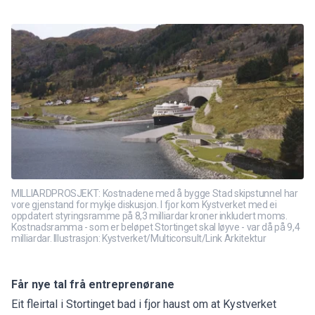
MILLIARDPROSJEKT: Kostnadene med å bygge Stad skipstunnel har
vore gjenstand for mykje diskusjon. I fjor kom Kystverket med ei
oppdatert styringsramme på 8,3 milliardar kroner inkludert moms.
Kostnadsramma - som er beløpet Stortinget skal løyve - var då på 9,4
milliardar. Illustrasjon: Kystverket/Multiconsult/Link Arkitektur
Får nye tal frå entreprenørane
Eit fleirtal i Stortinget bad i fjor haust om at
Kystverket