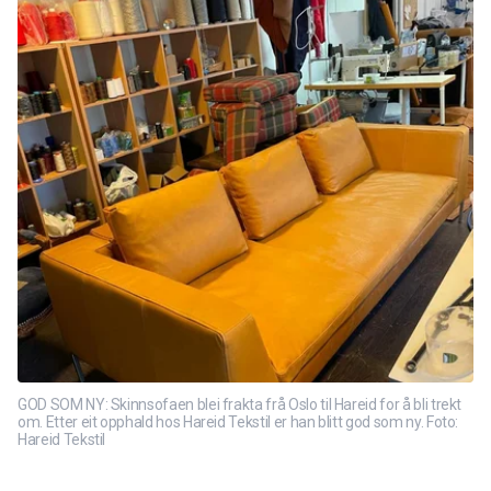
GOD SOM NY: Skinnsofaen blei frakta frå Oslo til Hareid for å bli trekt
om. Etter eit opphald hos Hareid Tekstil er han blitt god som ny. Foto:
Hareid Tekstil