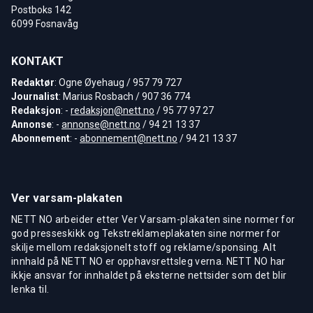
Postboks 142
6099 Fosnavåg
KONTAKT
Redaktør
: Ogne Øyehaug / 957 79 727
Journalist
: Marius Rosbach / 907 36 774
Redaksjon
: -
redaksjon@nett.no
/ 95 77 97 27
Annonse
: -
annonse@nett.no
/ 94 21 13 37
Abonnement
: -
abonnement@nett.no
/ 94 21 13 37
Ver varsam-plakaten
NETT NO arbeider etter Ver Varsam-plakaten sine normer for
god presseskikk og Tekstreklameplakaten sine normer for
skilje mellom redaksjonelt stoff og reklame/sponsing. Alt
innhald på NETT NO er opphavsrettsleg verna. NETT NO har
ikkje ansvar for innhaldet på eksterne nettsider som det blir
lenka til.