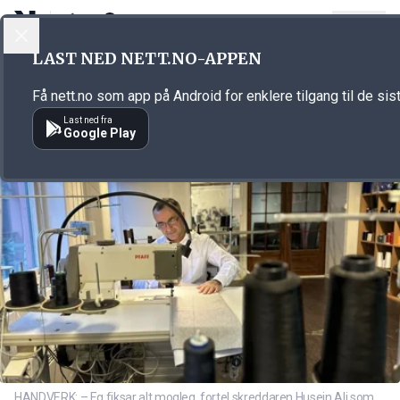
LOGG INN
MENY
Annonsørinnhold
LAST NED NETT.NO-APPEN
Link for annonse
Få nett.no som app på Android for enklere tilgang til de sis
Last ned fra
Google Play
HANDVERK: – Eg fiksar alt mogleg, fortel skreddaren Husein Ali som