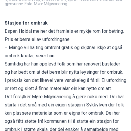
gjenvunne. Foto: Møre Miljøsanering
Stasjon for ombruk
Espen Høidal meiner det framleis er mykje rom for betring.
Pris er berre ei av utfordringane.
– Mange vil ha ting omtrent gratis og skjønar ikkje at også
ombruk kostar, seier han.
Samtidig har han opplevd folk som har renovert bustader
og har bedt om at det berre blir nytta løysingar for ombruk.
I praksis kan det likevel vere vanskeleg å få til. Ei utfordring
er rett og slett å finne materialar ein kan nytte om att.
Det forsøker Møre Miljøsanering å gjere noko med. Dei har
starta i det små med ein eigen stasjon i Sykkylven der folk
kan plassere materialar som er eigna for ombruk. Dei har
også fått støtte frå kommunen til å starte ein stasjon for
ombruk i større skala, der dei ønsker å samarbeide med