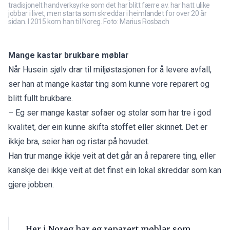
tradisjonelt handverksyrke som det har blitt færre av. har hatt ulike
jobbar i livet, men starta som skreddar i heimlandet for over 20 år
sidan. I 2015 kom han til Noreg. Foto: Marius Rosbach
Mange kastar brukbare møblar
Når Husein sjølv drar til miljøstasjonen for å levere avfall,
ser han at mange kastar ting som kunne vore reparert og
blitt fullt brukbare.
– Eg ser mange kastar sofaer og stolar som har tre i god
kvalitet, der ein kunne skifta stoffet eller skinnet. Det er
ikkje bra, seier han og ristar på hovudet.
Han trur mange ikkje veit at det går an å reparere ting, eller
kanskje dei ikkje veit at det finst ein lokal skreddar som kan
gjere jobben.
Her i Noreg har eg reparert møblar som