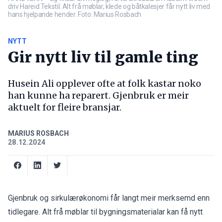
driv Hareid Tekstil. Alt frå møblar, klede og båtkalesjer får nytt liv med
hans hjelpande hender. Foto: Marius Rosbach
NYTT
Gir nytt liv til gamle ting
Husein Ali opplever ofte at folk kastar noko
han kunne ha reparert. Gjenbruk er meir
aktuelt for fleire bransjar.
MARIUS ROSBACH
28.12.2024
Gjenbruk og sirkulærøkonomi får langt meir merksemd enn
tidlegare. Alt frå møblar til bygningsmaterialar kan få nytt