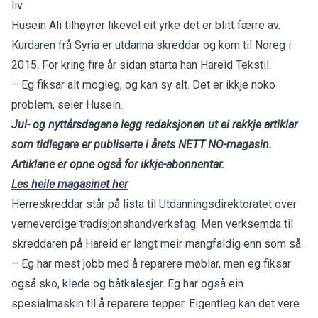
liv.
Husein Ali tilhøyrer likevel eit yrke det er blitt færre av.
Kurdaren frå Syria er utdanna skreddar og kom til Noreg i
2015. For kring fire år sidan starta han Hareid Tekstil.
– Eg fiksar alt mogleg, og kan sy alt. Det er ikkje noko
problem, seier Husein.
Jul- og nyttårsdagane legg redaksjonen ut ei rekkje artiklar
som tidlegare er publiserte i årets NETT NO-magasin.
Artiklane er opne også for ikkje-abonnentar.
Les heile magasinet her
Herreskreddar står på lista til Utdanningsdirektoratet over
verneverdige tradisjonshandverksfag. Men verksemda til
skreddaren på Hareid er langt meir mangfaldig enn som så.
– Eg har mest jobb med å reparere møblar, men eg fiksar
også sko, klede og båtkalesjer. Eg har også ein
spesialmaskin til å reparere tepper. Eigentleg kan det vere