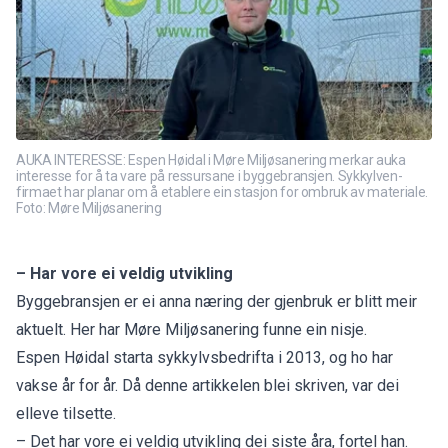
AUKA INTERESSE: Espen Høidal i Møre Miljøsanering merkar auka
interesse for å ta vare på ressursane i byggebransjen. Sykkylven-
firmaet har planar om å etablere ein stasjon for ombruk av materiale.
Foto: Møre Miljøsanering
– Har vore ei veldig utvikling
Byggebransjen er ei anna næring der gjenbruk er blitt meir
aktuelt. Her har Møre Miljøsanering funne ein nisje.
Espen Høidal starta sykkylvsbedrifta i 2013, og ho har
vakse år for år. Då denne artikkelen blei skriven, var dei
elleve tilsette.
– Det har vore ei veldig utvikling dei siste åra, fortel han.