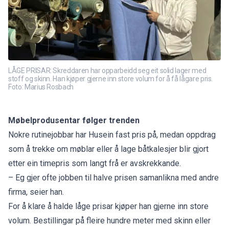
LÅGE PRISAR: Skreddaren har opparbeidd seg eit solid lager med
stoff og skinn. Han kjøper gjerne inn store volum for å få lågare pris.
Foto: Marius Rosbach
Møbelprodusentar følger trenden
Nokre rutinejobbar har Husein fast pris på, medan oppdrag
som å trekke om møblar eller å lage båtkalesjer blir gjort
etter ein timepris som langt frå er avskrekkande.
– Eg gjer ofte jobben til halve prisen samanlikna med andre
firma, seier han.
For å klare å halde låge prisar kjøper han gjerne inn store
volum. Bestillingar på fleire hundre meter med skinn eller