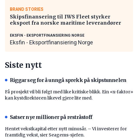
BRAND STORIES
Skipsfinansering til IWS Fleet styrker
eksport fra norske maritime leverandører
EKSFIN - EKSPORTFINANSIERING NORGE
Eksfin - Eksportfinansiering Norge
Siste nytt
Riggar seg for å unngå sprekk på skipstunnelen
Få prosjekt vil bli følgt med like kritiske blikk. Ein «x-faktor»
kan kystdirektøren likevel gjere lite med.
Satser nye millioner på restråstoff
Hentet vekstkapital etter nytt minusår. – Vi investerer for
framtidig vekst, sier Seagems-sjefen.