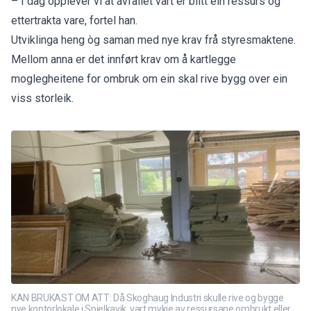
– I dag opplever vi at avfallet vårt er blitt ein ressurs og
ettertrakta vare, fortel han.
Utviklinga heng òg saman med nye krav frå styresmaktene.
Mellom anna er det innført krav om å kartlegge
moglegheitene for ombruk om ein skal rive bygg over ein
viss storleik.
KAN BRUKAST OM ATT: Då Skoghaug Industri skulle rive og bygge
nye kontorlokale i Spjelkavik, vart mykje av ressursane ombrukt eller