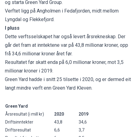
og starta Green Yard Group.
Verftet ligg på Angholmen i Fedafjorden, midt mellom
Lyngdal og Flekkefjord.
I pluss
Dette verftsselskapet har også levert årsrekneskap. Der
går det fram at inntektene var på 43,8 millionar kroner, opp
frå 34,6 millionar kroner året før.
Resultatet før skatt enda på 6,0 millionar kroner, mot 3,5
millionar kroner i 2019.
Green Yard hadde i snitt 25 tilsette i 2020, og er dermed eit
langt mindre verft enn Green Yard Kleven.
Green Yard
Årsresultat (i mill kr)
2020
2019
Driftsinntekter
43,8
34,6
Driftsresultat
6,6
3,7