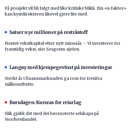
Få prosjekt vil bli følgt med like kritiske blikk. Ein «x-faktor»
kan kystdirektøren likevel gjere lite med.
Satser nye millioner på restråstoff
Hentet vekstkapital etter nytt minusår. – Vi investerer for
framtidig vekst, sier Seagems-sjefen.
Langøy med kjempegevinst på investeringar
Sterkt år i finansmarknaden ga rom for tresifra
millionutbytte.
Børsdagen: Kursras for reiarlag
Slik gjekk det med dei børsnoterte selskapa på
Nordvestlandet.