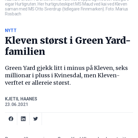
eigar Hurtigruten. Her hurtigruteskipet MS Maud ved kai ved Kleven
saman med MS Otto Sverdrup (tidlegare Finnmarken). Foto: Marius
Rosbach
NYTT
Kleven størst i Green Yard-
familien
Green Yard gjekk litt i minus på Kleven, seks
millionar i pluss i Kvinesdal, men Kleven-
verftet er allereie størst.
KJETIL HAANES
23.06.2021