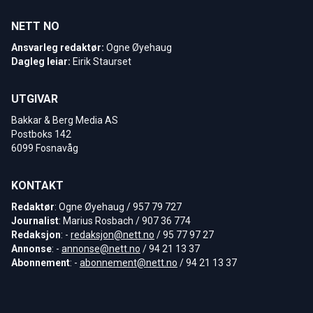
NETT NO
Ansvarleg redaktør:
Ogne Øyehaug
Dagleg leiar:
Eirik Staurset
UTGIVAR
Bakkar & Berg Media AS
Postboks 142
6099 Fosnavåg
KONTAKT
Redaktør
: Ogne Øyehaug / 957 79 727
Journalist
: Marius Rosbach / 907 36 774
Redaksjon
: -
redaksjon@nett.no
/ 95 77 97 27
Annonse
: -
annonse@nett.no
/ 94 21 13 37
Abonnement
: -
abonnement@nett.no
/ 94 21 13 37