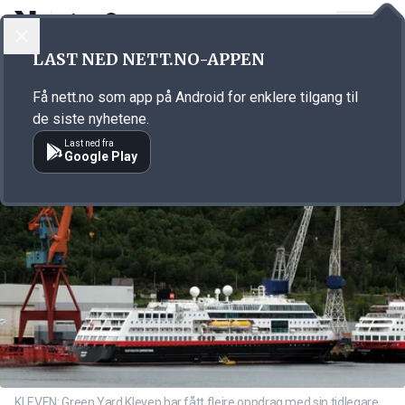
LOGG INN
MENY
Annonsørinnhold
LAST NED NETT.NO-APPEN
Link for annonse
Få nett.no som app på Android for enklere tilgang til
de siste nyhetene.
Last ned fra
Google Play
KLEVEN: Green Yard Kleven har fått fleire oppdrag med sin tidlegare