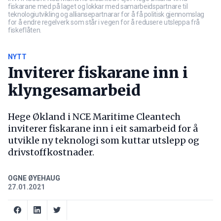
fiskarane med på laget og lokkar med samarbeidspartnare til
teknologiutvikling og alliansepartnarar for å få politisk gjennomslag
for å endre regelverk som står i vegen for å redusere utsleppa frå
fiskeflåten.
NYTT
Inviterer fiskarane inn i
klyngesamarbeid
Hege Økland i NCE Maritime Cleantech
inviterer fiskarane inn i eit samarbeid for å
utvikle ny teknologi som kuttar utslepp og
drivstoffkostnader.
OGNE ØYEHAUG
27.01.2021