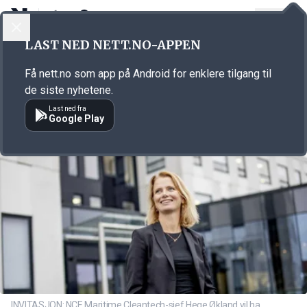
LOGG INN
MENY
Annonsørinnhold
LAST NED NETT.NO-APPEN
Link for annonse
Få nett.no som app på Android for enklere tilgang til
de siste nyhetene.
Last ned fra
Google Play
INVITASJON: NCE Maritime Cleantech-sjef Hege Økland vil ha