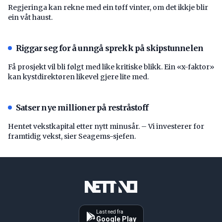
Regjeringa kan rekne med ein tøff vinter, om det ikkje blir
ein våt haust.
Riggar seg for å unngå sprekk på skipstunnelen
Få prosjekt vil bli følgt med like kritiske blikk. Ein «x-faktor»
kan kystdirektøren likevel gjere lite med.
Satser nye millioner på restråstoff
Hentet vekstkapital etter nytt minusår. – Vi investerer for
framtidig vekst, sier Seagems-sjefen.
Last ned fra
Google Play