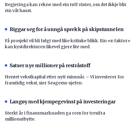
Regjeringa kan rekne med ein tøff vinter, om det ikkje blir
ein våt haust.
Riggar seg for å unngå sprekk på skipstunnelen
Få prosjekt vil bli følgt med like kritiske blikk. Ein «x-faktor»
kan kystdirektøren likevel gjere lite med.
Satser nye millioner på restråstoff
Hentet vekstkapital etter nytt minusår. – Vi investerer for
framtidig vekst, sier Seagems-sjefen.
Langøy med kjempegevinst på investeringar
Sterkt år i finansmarknaden ga rom for tresifra
millionutbytte.