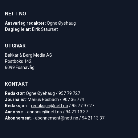
NETT NO
Ansvarleg redaktør:
Ogne Øyehaug
Dagleg leiar:
Eirik Staurset
UTGIVAR
Bakkar & Berg Media AS
Postboks 142
6099 Fosnavåg
KONTAKT
Redaktør
: Ogne Øyehaug / 957 79 727
Journalist
: Marius Rosbach / 907 36 774
Redaksjon
: -
redaksjon@nett.no
/ 95 77 97 27
Annonse
: -
annonse@nett.no
/ 94 21 13 37
Abonnement
: -
abonnement@nett.no
/ 94 21 13 37