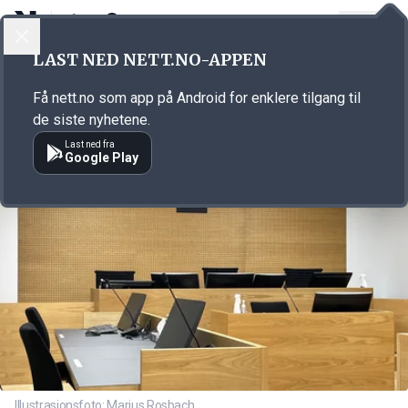
LOGG INN
MENY
Annonsørinnhold
LAST NED NETT.NO-APPEN
Link for annonse
Få nett.no som app på Android for enklere tilgang til
de siste nyhetene.
Last ned fra
Google Play
Illustrasjonsfoto: Marius Rosbach