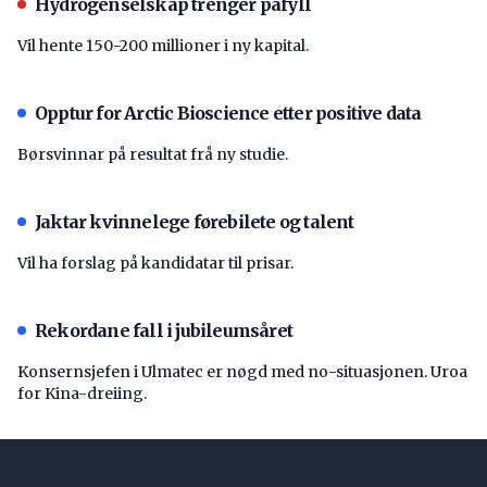
Hydrogenselskap trenger påfyll
Vil hente 150-200 millioner i ny kapital.
Opptur for Arctic Bioscience etter positive data
Børsvinnar på resultat frå ny studie.
Jaktar kvinnelege førebilete og talent
Vil ha forslag på kandidatar til prisar.
Rekordane fall i jubileumsåret
Konsernsjefen i Ulmatec er nøgd med no-situasjonen. Uroa
for Kina-dreiing.