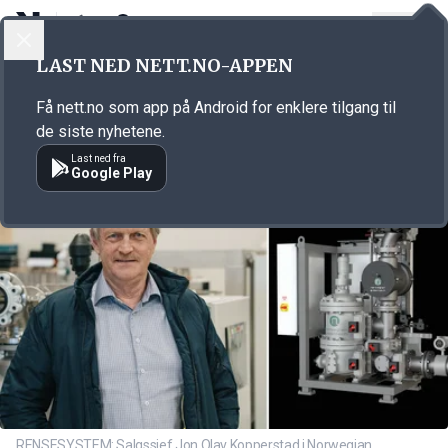
LOGG INN
MENY
Annonsørinnhold
LAST NED NETT.NO-APPEN
Link for annonse
Få nett.no som app på Android for enklere tilgang til
de siste nyhetene.
Last ned fra
Google Play
RENSESYSTEM: Salgssjef Jon Olav Kopperstad i Norwegian