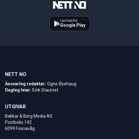
Last ned fra
Google Play
NETT NO
Ansvarleg redaktør:
Ogne Øyehaug
Dagleg leiar:
Eirik Staurset
UTGIVAR
Bakkar & Berg Media AS
Postboks 142
6099 Fosnavåg