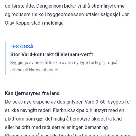
de første åtte. Derigjennom bidrar vi til å strømlinjeforme
og redusere risiko i byggeprosessen, uttaler salgssjef Jon
Olav Kopperstad i meldinga.
LES OGSÅ
Stor Vard-kontrakt til Vietnam-verft
Bygginga av heile åtte skip av ein ny type fartøy, gir også
arbeid på Nordvestlandet.
Kan fjernstyres fra land
De seks nye skipene av designtypen Vard 9-60, bygges for
et ikke navngitt rederi. Flerbruksskipa blir utstyrt med en
plattform som gjør det mulig å fjernstyre skipet fra land,
eller ha drift med redusert eller ingen bemanning.
Skipene er også blant de første Vard-bygde fartøyene som