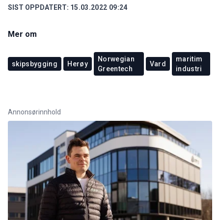
SIST OPPDATERT:
15.03.2022 09:24
Mer om
Norwegian
maritim
skipsbygging
Herøy
Vard
Greentech
industri
Annonsørinnhold