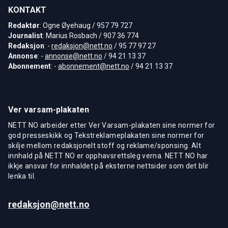
KONTAKT
Redaktør
: Ogne Øyehaug / 957 79 727
Journalist
: Marius Rosbach / 907 36 774
Redaksjon
: -
redaksjon@nett.no
/ 95 77 97 27
Annonse
: -
annonse@nett.no
/ 94 21 13 37
Abonnement
: -
abonnement@nett.no
/ 94 21 13 37
Ver varsam-plakaten
NETT NO arbeider etter Ver Varsam-plakaten sine normer for
god presseskikk og Tekstreklameplakaten sine normer for
skilje mellom redaksjonelt stoff og reklame/sponsing. Alt
innhald på NETT NO er opphavsrettsleg verna. NETT NO har
ikkje ansvar for innhaldet på eksterne nettsider som det blir
lenka til.
redaksjon@nett.no