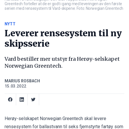
Greentech forteller at de er godt i gang med leveringen av den første
serien med rensesystem til Vard-skipene. Foto: Norwegian Greentech
NYTT
Leverer rensesystem til ny
skipsserie
Vard bestiller mer utstyr fra Herøy-selskapet
Norwegian Greentech.
MARIUS ROSBACH
15.03.2022
Herøy-selskapet Norwegian Greentech skal levere
rensesystem for ballastvann til seks fjernstyrte fartøy som