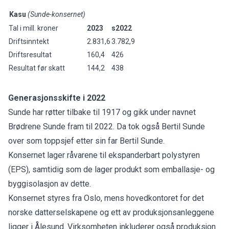
Kasu
(Sunde-konsernet)
Tal i mill. kroner
2023
s2022
Driftsinntekt
2.831,6
3.782,9
Driftsresultat
160,4
426
Resultat før skatt
144,2
438
Generasjonsskifte i 2022
Sunde har røtter tilbake til 1917 og gikk under navnet
Brødrene Sunde fram til 2022. Da tok også Bertil Sunde
over som toppsjef etter sin far Bertil Sunde.
Konsernet lager råvarene til ekspanderbart polystyren
(EPS), samtidig som de lager produkt som emballasje- og
byggisolasjon av dette.
Konsernet styres fra Oslo, mens hovedkontoret for det
norske datterselskapene og ett av produksjonsanleggene
ligger i Ålesund. Virksomheten inkluderer også produksjon