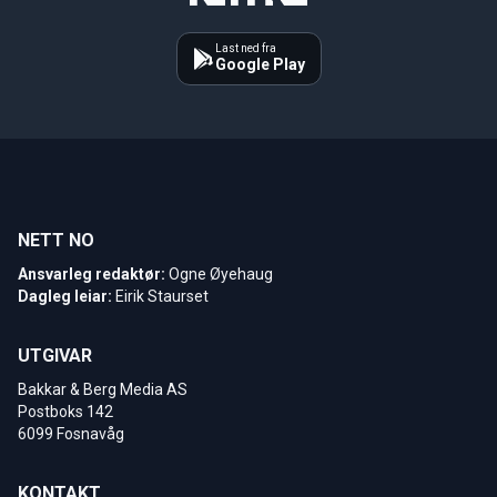
Last ned fra
Google Play
NETT NO
Ansvarleg redaktør:
Ogne Øyehaug
Dagleg leiar:
Eirik Staurset
UTGIVAR
Bakkar & Berg Media AS
Postboks 142
6099 Fosnavåg
KONTAKT