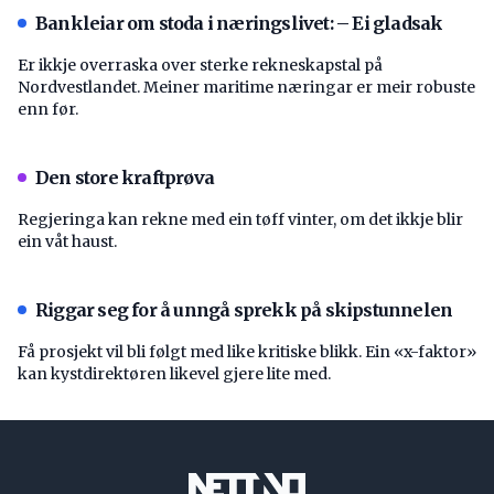
Bankleiar om stoda i næringslivet: – Ei gladsak
Er ikkje overraska over sterke rekneskapstal på
Nordvestlandet. Meiner maritime næringar er meir robuste
enn før.
Den store kraftprøva
Regjeringa kan rekne med ein tøff vinter, om det ikkje blir
ein våt haust.
Riggar seg for å unngå sprekk på skipstunnelen
Få prosjekt vil bli følgt med like kritiske blikk. Ein «x-faktor»
kan kystdirektøren likevel gjere lite med.