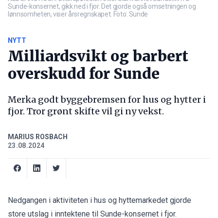
Sunde-konsernet, gikk ned i fjor. Det gjorde også omsetningen og
lønnsomheten, viser årsregnskapet. Foto: Sunde
NYTT
Milliardsvikt og barbert
overskudd for Sunde
Merka godt byggebremsen for hus og hytter i
fjor. Tror grønt skifte vil gi ny vekst.
MARIUS ROSBACH
23.08.2024
Nedgangen i aktiviteten i hus og hyttemarkedet gjorde
store utslag i inntektene til Sunde-konsernet i fjor.