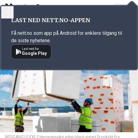
LOGG INN
MENY
Annonsørinnhold
LAST NED NETT.NO-APPEN
Link for annonse
Få nett.no som app på Android for enklere tilgang til
de siste nyhetene.
Last ned fra
Google Play
NEDGANG I FJOR: Etterspørselen etter blant annet Sundolitt fra