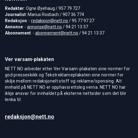
Redaktør
: Ogne Øyehaug / 957 79 727
Journalist
: Marius Rosbach / 907 36 774
Redaksjon
: -
redaksjon@nett.no
/ 95 77 97 27
Annonse
: -
annonse@nett.no
/ 94 21 13 37
Abonnement
: -
abonnement@nett.no
/ 94 21 13 37
Ver varsam-plakaten
NETT NO arbeider etter Ver Varsam-plakaten sine normer for
god presseskikk og Tekstreklameplakaten sine normer for
skilje mellom redaksjonelt stoff og reklame/sponsing. Alt
innhald på NETT NO er opphavsrettsleg verna. NETT NO har
ikkje ansvar for innhaldet på eksterne nettsider som det blir
lenka til.
redaksjon@nett.no