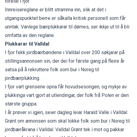
tilfelle i fjor.
Innreisereglane er blitt stramma inn, slik at det i
utgangspunktet berre er såkalla kritisk personell som får
unntak. Vanlege bærplukkarar til dømes, ser ikkje ut til å bli
omfatta av den reglane.
Plukkarar til Valldal
I fjor fekk jordbærbøndene i Valldal over 200 søkjarar på
stillingsannonsen sin, der dei for første gang på fleire år
satsa på å rekruttere folk som bur i Noreg til
jordbærplukking.
I fjor vart grensene opna får hovudsesongen, og mykje av
plukkinga vart gjort at utlendingar, der folk frå Polen er den
største gruppa.
I år prøver vi igjen, seier dagleg leiar Harald Valle i Valldal
Grønt om annonsen som skal lokke folk som bur i Noreg til
jordbæråkrana i Valldal. Valldal Grønt tek i mot og pakkar