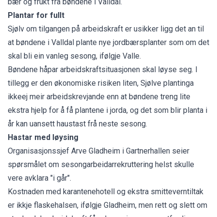
bær og frukt frå bøndene i Valldal.
Plantar for fullt
Sjølv om tilgangen på arbeidskraft er usikker ligg det an til
at bøndene i Valldal plante nye jordbærsplanter som om det
skal bli ein vanleg sesong, ifølgje Valle.
Bøndene håpar arbeidskraftsituasjonen skal løyse seg. I
tillegg er den økonomiske risiken liten, Sjølve plantinga
ikkeej meir arbeidskrevjande enn at bøndene treng lite
ekstra hjelp for å få plantene i jorda, og det som blir planta i
år kan uansett haustast frå neste sesong.
Hastar med løysing
Organisasjonssjef Arve Gladheim i Gartnerhallen seier
spørsmålet om sesongarbeidarrekruttering helst skulle
vere avklara "i går".
Kostnaden med karantenehotell og ekstra smitteverntiltak
er ikkje flaskehalsen, ifølgje Gladheim, men rett og slett om