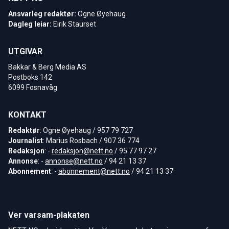
Ansvarleg redaktør:
Ogne Øyehaug
Dagleg leiar:
Eirik Staurset
UTGIVAR
Bakkar & Berg Media AS
Postboks 142
6099 Fosnavåg
KONTAKT
Redaktør
: Ogne Øyehaug / 957 79 727
Journalist
: Marius Rosbach / 907 36 774
Redaksjon
: -
redaksjon@nett.no
/ 95 77 97 27
Annonse
: -
annonse@nett.no
/ 94 21 13 37
Abonnement
: -
abonnement@nett.no
/ 94 21 13 37
Ver varsam-plakaten