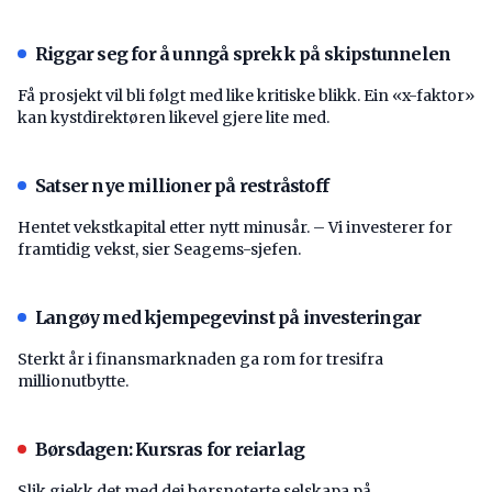
Riggar seg for å unngå sprekk på skipstunnelen
Få prosjekt vil bli følgt med like kritiske blikk. Ein «x-faktor»
kan kystdirektøren likevel gjere lite med.
Satser nye millioner på restråstoff
Hentet vekstkapital etter nytt minusår. – Vi investerer for
framtidig vekst, sier Seagems-sjefen.
Langøy med kjempegevinst på investeringar
Sterkt år i finansmarknaden ga rom for tresifra
millionutbytte.
Børsdagen: Kursras for reiarlag
Slik gjekk det med dei børsnoterte selskapa på