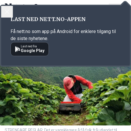
LOGG INN
MENY
Annonsørinnhold
LAST NED NETT.NO-APPEN
Link for annonse
Få nett.no som app på Android for enklere tilgang til
de siste nyhetene.
Last ned fra
Google Play
STRENGARE REGLAR: Det er vansklegare å få folk frå utlandet til