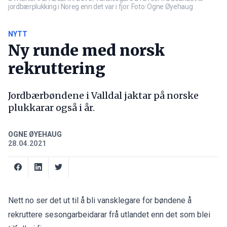
jordbærplukking i Noreg enn det var i fjor. Foto: Ogne Øyehaug
NYTT
Ny runde med norsk
rekruttering
Jordbærbøndene i Valldal jaktar på norske
plukkarar også i år.
OGNE ØYEHAUG
28.04.2021
Nett no ser det ut til å bli vansklegare for bøndene å
rekruttere sesongarbeidarar frå utlandet enn det som blei