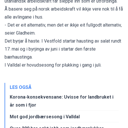
utanlandsk arbeidskraft får sleppe inn som er utfordinga.
Å basere seg på norsk arbeidskraft vil ikkje vere nok til å få
alle avlingane i hus.
- Det er eit alternativ, men det er ikkje eit fullgodt alternativ,
seier Gladheim.
Det byrjar å haste. I Vestfold startar hausting av salat rundt
17. mai og i byrjinga av juni i startar den første
bærhaustinga.
I Valldal er hovudsesong for plukking i gang i juli.
LES OGSÅ
Korona-konsekvensane: Uvisse for landbruket i
år som i fjor
Mot god jordbærsesong i Valldal