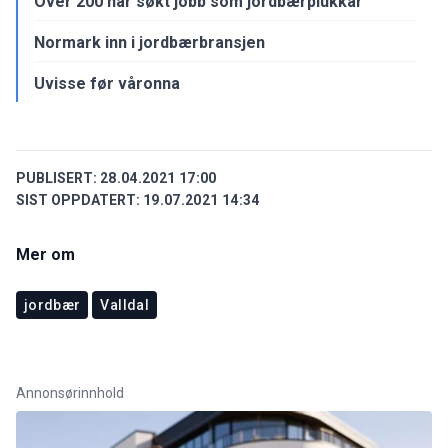
Over 200 har søkt jobb som jordbærplukkar
Normark inn i jordbærbransjen
Uvisse før våronna
PUBLISERT:
28.04.2021 17:00
SIST OPPDATERT:
19.07.2021 14:34
Mer om
jordbær
Valldal
Annonsørinnhold