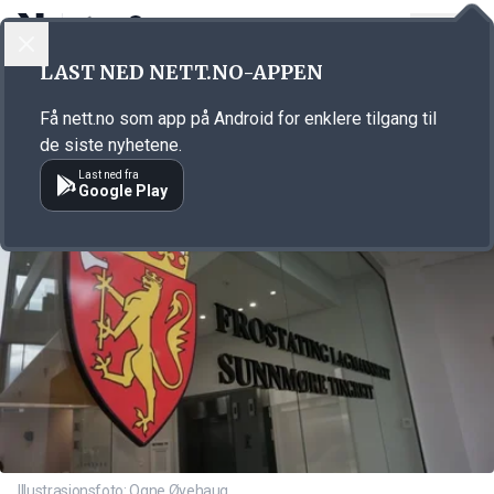
LOGG INN
MENY
Annonsørinnhold
LAST NED NETT.NO-APPEN
Link for annonse
Få nett.no som app på Android for enklere tilgang til
de siste nyhetene.
Last ned fra
Google Play
Illustrasjonsfoto: Ogne Øyehaug