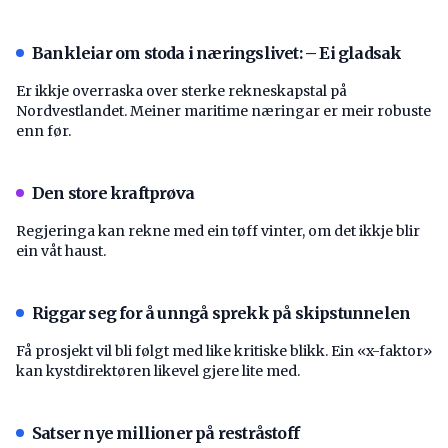
Bankleiar om stoda i næringslivet: – Ei gladsak
Er ikkje overraska over sterke rekneskapstal på
Nordvestlandet. Meiner maritime næringar er meir robuste
enn før.
Den store kraftprøva
Regjeringa kan rekne med ein tøff vinter, om det ikkje blir
ein våt haust.
Riggar seg for å unngå sprekk på skipstunnelen
Få prosjekt vil bli følgt med like kritiske blikk. Ein «x-faktor»
kan kystdirektøren likevel gjere lite med.
Satser nye millioner på restråstoff