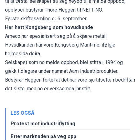
til at Ørsta-selskapet så seg nøydd til å melde oppbod,
opplyser bustyrar Thore Heggen til NETT NO.
Første skiftesamling er 6. september.
Har hatt Kongsberg som hovudkunde
Ameco har spesialisert seg på å skjære metall.
Hovudkunden har vore Kongsberg Maritime, ifølgje
heimesida deira.
Selskapet som no melde oppbod, blei stifta i 1994 og
gjekk tidlegare under namnet Aam Industriprodukter.
Bustyrar Heggen fortel at det har vore sju tilsette i bedrifta i
det siste, men no er verksemda innstilt.
LES OGSÅ
Protest mot industriflytting
Ettermarknaden på veg opp