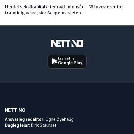
Hentet vekstkapital etter nytt minusår. – Vi investerer for
framtidig vekst, sier Seagems-sjefen.
Last ned fra
Google Play
NETT NO
Ansvarleg redaktør:
Ogne Øyehaug
Dagleg leiar:
Eirik Staurset