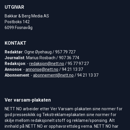
UTGIVAR
Bakkar & Berg Media AS
Postboks 142
6099 Fosnavåg
KONTAKT
Redaktør
: Ogne Øyehaug / 957 79 727
Journalist
: Marius Rosbach / 907 36 774
Redaksjon
: -
redaksjon@nett.no
/ 95 77 97 27
Annonse
: -
annonse@nett.no
/ 94 21 13 37
Abonnement
: -
abonnement@nett.no
/ 94 21 13 37
Ver varsam-plakaten
NETT NO arbeider etter Ver Varsam-plakaten sine normer for
god presseskikk og Tekstreklameplakaten sine normer for
skilje mellom redaksjonelt stoff og reklame/sponsing. Alt
innhald på NETT NO er opphavsrettsleg verna. NETT NO har