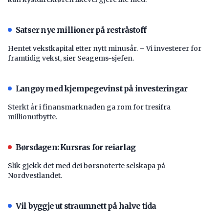
Satser nye millioner på restråstoff
Hentet vekstkapital etter nytt minusår. – Vi investerer for
framtidig vekst, sier Seagems-sjefen.
Langøy med kjempegevinst på investeringar
Sterkt år i finansmarknaden ga rom for tresifra
millionutbytte.
Børsdagen: Kursras for reiarlag
Slik gjekk det med dei børsnoterte selskapa på
Nordvestlandet.
Vil byggje ut straumnett på halve tida