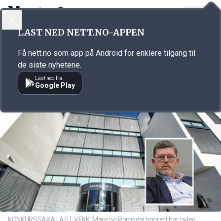
LOGG INN
MENY
Annonsørinnhold
LAST NED NETT.NO-APPEN
Link for annonse
Få nett.no som app på Android for enklere tilgang til
de siste nyhetene.
Last ned fra
Google Play
KONKURSSAKA LAGT VEKK: Møre og Romsdal tingrett har nyleg