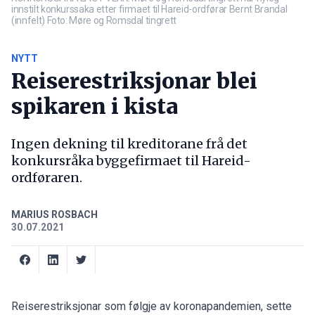
innstilt konkurssaka etter firmaet til Hareid-ordførar Bernt Brandal
(innfelt) Foto: Møre og Romsdal tingrett
NYTT
Reiserestriksjonar blei
spikaren i kista
Ingen dekning til kreditorane frå det
konkursråka byggefirmaet til Hareid-
ordføraren.
MARIUS ROSBACH
30.07.2021
Reiserestriksjonar som følgje av koronapandemien, sette