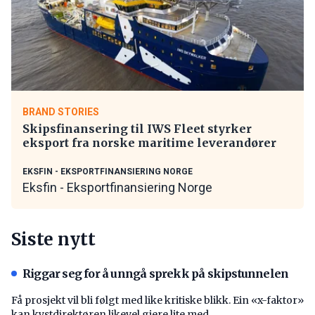
BRAND STORIES
Skipsfinansering til IWS Fleet styrker
eksport fra norske maritime leverandører
EKSFIN - EKSPORTFINANSIERING NORGE
Eksfin - Eksportfinansiering Norge
Siste nytt
Riggar seg for å unngå sprekk på skipstunnelen
Få prosjekt vil bli følgt med like kritiske blikk. Ein «x-faktor»
kan kystdirektøren likevel gjere lite med.