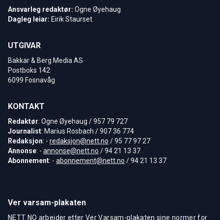
Ansvarleg redaktør:
Ogne Øyehaug
Dagleg leiar:
Eirik Staurset
UTGIVAR
Bakkar & Berg Media AS
Postboks 142
6099 Fosnavåg
KONTAKT
Redaktør
: Ogne Øyehaug / 957 79 727
Journalist
: Marius Rosbach / 907 36 774
Redaksjon
: -
redaksjon@nett.no
/ 95 77 97 27
Annonse
: -
annonse@nett.no
/ 94 21 13 37
Abonnement
: -
abonnement@nett.no
/ 94 21 13 37
Ver varsam-plakaten
NETT NO arbeider etter Ver Varsam-plakaten sine normer for