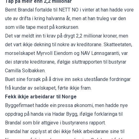
Tap på meir enn 2,2 millionar
Bernt Brandal
fortalde til NETT NO
i vinter at han hadde vore
ute av drifta i kring halvanna år, men at han truleg var den
som ville tape mest på konkursen.
Det var meldt inn ti krav på drygt 2,2 millionar kroner, men
det vart ikkje dekning til nokre av kreditorane. Skatteetaten,
morselskapet Myrvoll Eiendom og NAV Lønnsgaranti, var
dei største kreditorane, ifølgje sluttrapporten til bustyrar
Camilla Solbakken.
Buet sine forsøk på å drive inn seks uteståande fordringar
frå kundar av selskapet, førte ikkje fram.
Fekk ikkje arbeidarar til Norge
Byggefirmaet hadde ein pressa økonomi, men hadde nye
oppdrag på handa via Hadar Bygg, ifølgje forklaringa til
Brandal som blir attgjeve i bustyrarens rapport.
Brandal har opplyst at dei ikkje fekk arbeidarane sine til