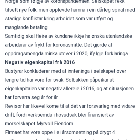
Norge som følgje av koronapandemien. Selskapet fekk
tilsett nye folk, men opplevde hamna i ein dårleg spiral med
stadige konfliktar kring arbeidet som var utført og
manglande betaling.
Samtidig skal fleire av kundane ikkje ha ønska utanlandske
arbeidarar av frykt for koronasmitte. Det gjorde at
oppdragsmengda minka utover i 2020, ifølgje forklaringa.
Negativ eigenkapital frå 2016
Bustyrar konkluderer med at innteninga i selskapet over
lengre tid har vore for svak. Solbakken påpeikar at
eigenkapitalen var negativ allereie i 2016, og at situasjonen
har forverra seg år for år.
Revisor har likevel kome til at det var forsvarleg med vidare
drift, fordi verksemda i hovudsak blei finansiert av
morselskapet Myrvoll Eiendom.
Firmaet har vore oppe i ei årsomsetning på drygt 4