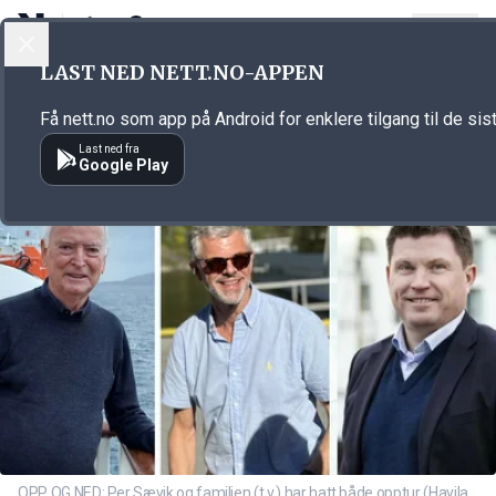
LOGG INN
MENY
Annonsørinnhold
LAST NED NETT.NO-APPEN
Link for annonse
Få nett.no som app på Android for enklere tilgang til de sis
Last ned fra
Google Play
OPP OG NED: Per Sævik og familien (t.v.) har hatt både opptur (Havila