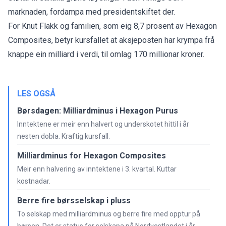
marknaden, fordampa med presidentskiftet der.
For Knut Flakk og familien, som eig 8,7 prosent av Hexagon
Composites, betyr kursfallet at aksjeposten har krympa frå
knappe ein milliard i verdi, til omlag 170 millionar kroner.
LES OGSÅ
Børsdagen: Milliardminus i Hexagon Purus
Inntektene er meir enn halvert og underskotet hittil i år
nesten dobla. Kraftig kursfall.
Milliardminus for Hexagon Composites
Meir enn halvering av inntektene i 3. kvartal. Kuttar
kostnadar.
Berre fire børsselskap i pluss
To selskap med milliardminus og berre fire med opptur på
børsen. Det er status for selskapa på Nordvestlandet i år.