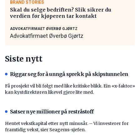
BRAND STORIES
Skal du selge bedriften? Slik sikrer du
verdien før kjøperen tar kontakt
ADVOKATFIRMAET ØVERBØ GJØRTZ
Advokatfirmaet Øverbø Gjørtz
Siste nytt
Riggar seg for å unngå sprekk på skipstunnelen
Få prosjekt vil bli følgt med like kritiske blikk. Ein «x-faktor»
kan kystdirektøren likevel gjere lite med.
Satser nye millioner på restråstoff
Hentet vekstkapital etter nytt minusår. – Vi investerer for
framtidig vekst, sier Seagems-sjefen.