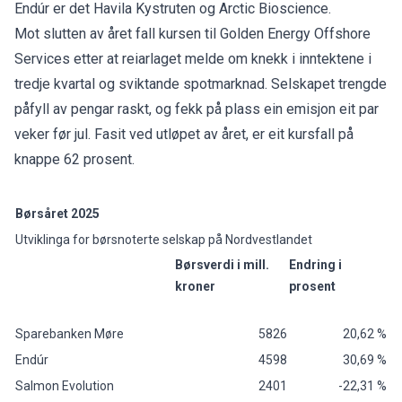
Endúr er det Havila Kystruten og Arctic Bioscience.
Mot slutten av året fall kursen til Golden Energy Offshore
Services etter at reiarlaget melde om knekk i inntektene i
tredje kvartal og sviktande spotmarknad. Selskapet trengde
påfyll av pengar raskt, og fekk på plass ein emisjon eit par
veker før jul. Fasit ved utløpet av året, er eit kursfall på
knappe 62 prosent.
Børsåret 2025
Utviklinga for børsnoterte selskap på Nordvestlandet
Børsverdi i mill.
Endring i
kroner
prosent
Sparebanken Møre
5826
20,62 %
Endúr
4598
30,69 %
Salmon Evolution
2401
-22,31 %