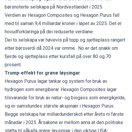
børsnoterte selskapa på Nordvestlandet i 2025.
Verdien av Hexagon Composites og Hexagon Purus fall
med til saman 9,4 milliardar kroner i løpet av 2025. Det er
hovudforklaringa på dei reduserte verdiane.
Dei to selskapa var høvevis på topp og sjetteplass rangert
etter børsverdi då 2024 var omme. No er det snakk om
fjerde og sjetteplass etter kursfall på over 80 og 70
prosent.
Trump-effekt for grøne løysingar
Hexagon Purus lagar tankar og system for bruk av
hydrogen som energiberar. Hexagon Composites lagar
tilsvarande for bruk av natur- og biogass som energikjelde,
og er samstundes største aksjonær i Hexagon Purus.
Begge selskapa har milliardunderskot etter årets ni første
månadar i 2025. Årsakene er mellom anna at den politiske
støtta til såkalla grøne løysingar i den viktige USA-