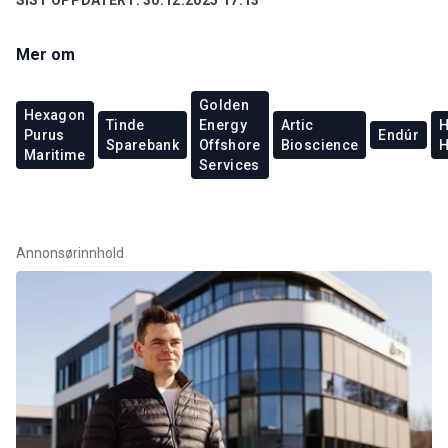
Mer om
Golden
Hexagon
Tinde
Energy
Artic
H
Purus
Endúr
Sparebank
Offshore
Bioscience
H
Maritime
Services
Annonsørinnhold