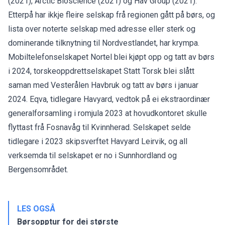
(2021), Arctic Bioscience (2021) og Hav Group (2021).
Etterpå har ikkje fleire selskap frå regionen gått på børs, og
lista over noterte selskap med adresse eller sterk og
dominerande tilknytning til Nordvestlandet, har krympa.
Mobiltelefonselskapet Nortel blei kjøpt opp og tatt av børs
i 2024, torskeoppdrettselskapet Statt Torsk blei slått
saman med Vesterålen Havbruk og tatt av børs i januar
2024. Eqva, tidlegare Havyard, vedtok på ei ekstraordinær
generalforsamling i romjula 2023 at hovudkontoret skulle
flyttast frå Fosnavåg til Kvinnherad. Selskapet selde
tidlegare i 2023 skipsverftet Havyard Leirvik, og all
verksemda til selskapet er no i Sunnhordland og
Bergensområdet.
LES OGSÅ
Børsopptur for dei største