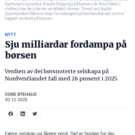
Kystruten) og nedtur (Havila Shipping) på børsen i år. Knut Flakk (i
midten) har det største verdifallet i kroner. Trond Lars Nydal i
Sparebanken Møre er leiar for selskapet på Nordvestlandet som er
høgast verdsett på børsen.
NYTT
Sju milliardar fordampa på
børsen
Verdien av dei børsnoterte selskapa på
Nordvestlandet fall med 28 prosent i 2025.
OGNE ØYEHAUG
30.12.2025
Færre selskap og lågare verdi. Det er fasiten for dei