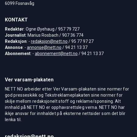
6099 Fosnavåg
KONTAKT
Redaktør
: Ogne Øyehaug / 957 79 727
Journalist
: Marius Rosbach / 907 36 774
Redaksjon
: -
redaksjon@nett.no
/ 95 77 97 27
Annonse
: -
annonse@nett.no
/ 94 21 13 37
Abonnement
: -
abonnement@nett.no
/ 94 21 13 37
Ver varsam-plakaten
NETT NO arbeider etter Ver Varsam-plakaten sine normer for
god presseskikk og Tekstreklameplakaten sine normer for
skilje mellom redaksjonelt stoff og reklame/sponsing. Alt
innhald på NETT NO er opphavsrettsleg verna. NETT NO har
ikkje ansvar for innhaldet på eksterne nettsider som det blir
lenka til.
redaksjon@nett.no