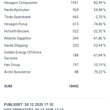
Hexagon Composites
1951
-82,99 %
Havila Kystruten
924
54,48 %
Tinde Sparebank
665
-2,70 %
Hexagon Purus
613
-74,46 %
Hofseth Biocare
522
-22,35 %
Atlantic Sapphire
249
-61,86 %
Havila Shipping
220
-52,94 %
Golden Energy Offshore
188
-61,84 %
Services
Hav Group
197
-10,19 %
Arctic Bioscience
88
79,23 %
SUM
18442
PUBLISERT:
30.12.2025 17:10
SIST OPPDATERT:
30.12.2025 17:13