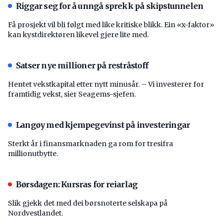
Riggar seg for å unngå sprekk på skipstunnelen
Få prosjekt vil bli følgt med like kritiske blikk. Ein «x-faktor»
kan kystdirektøren likevel gjere lite med.
Satser nye millioner på restråstoff
Hentet vekstkapital etter nytt minusår. – Vi investerer for
framtidig vekst, sier Seagems-sjefen.
Langøy med kjempegevinst på investeringar
Sterkt år i finansmarknaden ga rom for tresifra
millionutbytte.
Børsdagen: Kursras for reiarlag
Slik gjekk det med dei børsnoterte selskapa på
Nordvestlandet.