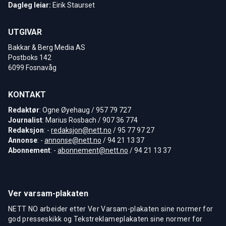
Dagleg leiar:
Eirik Staurset
UTGIVAR
Bakkar & Berg Media AS
Postboks 142
6099 Fosnavåg
KONTAKT
Redaktør
: Ogne Øyehaug / 957 79 727
Journalist
: Marius Rosbach / 907 36 774
Redaksjon
: -
redaksjon@nett.no
/ 95 77 97 27
Annonse
: -
annonse@nett.no
/ 94 21 13 37
Abonnement
: -
abonnement@nett.no
/ 94 21 13 37
Ver varsam-plakaten
NETT NO arbeider etter Ver Varsam-plakaten sine normer for
god presseskikk og Tekstreklameplakaten sine normer for