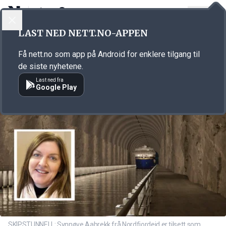
LOGG INN
MENY
Annonsørinnhold
LAST NED NETT.NO-APPEN
Link for annonse
Få nett.no som app på Android for enklere tilgang til
de siste nyhetene.
Last ned fra
Google Play
SKIPSTUNNELL: Synnøve Aabrekk frå Nordfjordeid er tilsett som