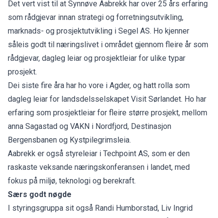
Det vert vist til at Synnøve Aabrekk har over 25 års erfaring
som rådgjevar innan strategi og forretningsutvikling,
marknads- og prosjektutvikling i Segel AS. Ho kjenner
såleis godt til næringslivet i området gjennom fleire år som
rådgjevar, dagleg leiar og prosjektleiar for ulike typar
prosjekt.
Dei siste fire åra har ho vore i Agder, og hatt rolla som
dagleg leiar for landsdelsselskapet Visit Sørlandet. Ho har
erfaring som prosjektleiar for fleire større prosjekt, mellom
anna Sagastad og VAKN i Nordfjord, Destinasjon
Bergensbanen og Kystpilegrimsleia.
Aabrekk er også styreleiar i Techpoint AS, som er den
raskaste veksande næringskonferansen i landet, med
fokus på miljø, teknologi og berekraft.
Særs godt nøgde
I styringsgruppa sit også Randi Humborstad, Liv Ingrid