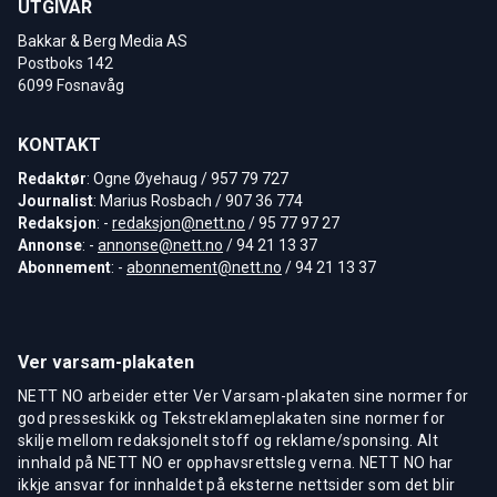
UTGIVAR
Bakkar & Berg Media AS
Postboks 142
6099 Fosnavåg
KONTAKT
Redaktør
: Ogne Øyehaug / 957 79 727
Journalist
: Marius Rosbach / 907 36 774
Redaksjon
: -
redaksjon@nett.no
/ 95 77 97 27
Annonse
: -
annonse@nett.no
/ 94 21 13 37
Abonnement
: -
abonnement@nett.no
/ 94 21 13 37
Ver varsam-plakaten
NETT NO arbeider etter Ver Varsam-plakaten sine normer for
god presseskikk og Tekstreklameplakaten sine normer for
skilje mellom redaksjonelt stoff og reklame/sponsing. Alt
innhald på NETT NO er opphavsrettsleg verna. NETT NO har
ikkje ansvar for innhaldet på eksterne nettsider som det blir