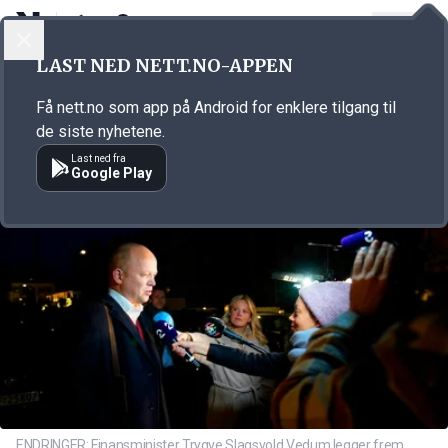
LOGG INN
MENY
Annonsørinnhold
LAST NED NETT.NO-APPEN
Link for annonse
Få nett.no som app på Android for enklere tilgang til
de siste nyhetene.
Last ned fra
Google Play
ENDRINGER: Finansminister Trygve Slagsvold Vedum legger frem