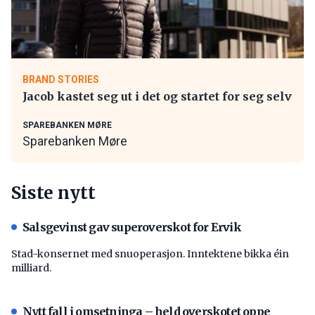
BRAND STORIES
Jacob kastet seg ut i det og startet for seg selv
SPAREBANKEN MØRE
Sparebanken Møre
Siste nytt
Salsgevinst gav superoverskot for Ervik
Stad-konsernet med snuoperasjon. Inntektene bikka éin
milliard.
Nytt fall i omsetninga – held overskotet oppe