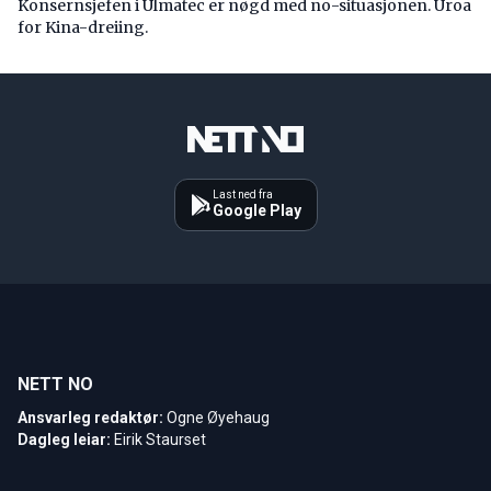
Konsernsjefen i Ulmatec er nøgd med no-situasjonen. Uroa
for Kina-dreiing.
Last ned fra
Google Play
NETT NO
Ansvarleg redaktør:
Ogne Øyehaug
Dagleg leiar:
Eirik Staurset