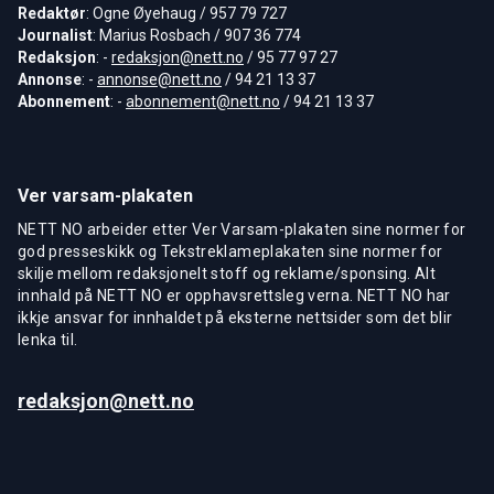
Redaktør
: Ogne Øyehaug / 957 79 727
Journalist
: Marius Rosbach / 907 36 774
Redaksjon
: -
redaksjon@nett.no
/ 95 77 97 27
Annonse
: -
annonse@nett.no
/ 94 21 13 37
Abonnement
: -
abonnement@nett.no
/ 94 21 13 37
Ver varsam-plakaten
NETT NO arbeider etter Ver Varsam-plakaten sine normer for
god presseskikk og Tekstreklameplakaten sine normer for
skilje mellom redaksjonelt stoff og reklame/sponsing. Alt
innhald på NETT NO er opphavsrettsleg verna. NETT NO har
ikkje ansvar for innhaldet på eksterne nettsider som det blir
lenka til.
redaksjon@nett.no