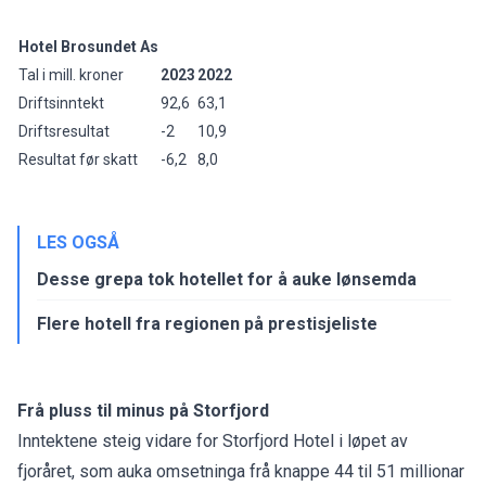
Hotel Brosundet As
Tal i mill. kroner
2023
2022
Driftsinntekt
92,6
63,1
Driftsresultat
-2
10,9
Resultat før skatt
-6,2
8,0
LES OGSÅ
Desse grepa tok hotellet for å auke lønsemda
Flere hotell fra regionen på prestisjeliste
Frå pluss til minus på Storfjord
Inntektene steig vidare for Storfjord Hotel i løpet av
fjoråret, som auka omsetninga frå knappe 44 til 51 millionar