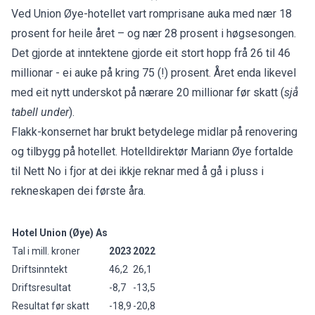
Ved Union Øye-hotellet vart romprisane auka med nær 18
prosent for heile året – og nær 28 prosent i høgsesongen.
Det gjorde at inntektene gjorde eit stort hopp frå 26 til 46
millionar - ei auke på kring 75 (!) prosent. Året enda likevel
med eit nytt underskot på nærare 20 millionar før skatt (
sjå
tabell under
).
Flakk-konsernet har brukt betydelege midlar på renovering
og tilbygg på hotellet. Hotelldirektør Mariann Øye fortalde
til
Nett No i fjor
at dei ikkje reknar med å gå i pluss i
rekneskapen dei første åra.
Hotel Union (Øye)
As
Tal i mill. kroner
2023
2022
Driftsinntekt
46,2
26,1
Driftsresultat
-8,7
-13,5
Resultat før skatt
-18,9
-20,8