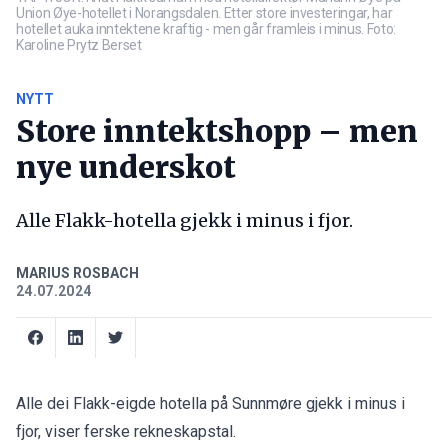
Union Øye-hotellet i Norangsdalen. Etter store investeringar, har
hotellet auka inntektene kraftig - men går framleis i minus. Foto:
Karoline Prytz Berset
NYTT
Store inntektshopp – men
nye underskot
Alle Flakk-hotella gjekk i minus i fjor.
MARIUS ROSBACH
24.07.2024
Alle dei Flakk-eigde hotella på Sunnmøre gjekk i minus i
fjor, viser ferske rekneskapstal.