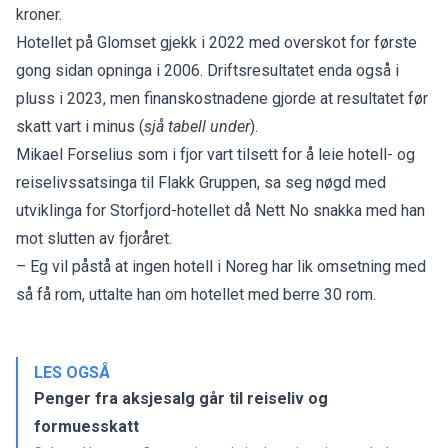
kroner.
Hotellet på Glomset gjekk i 2022 med overskot for første
gong sidan opninga i 2006. Driftsresultatet enda også i
pluss i 2023, men finanskostnadene gjorde at resultatet før
skatt vart i minus (
sjå tabell under
).
Mikael Forselius som i fjor vart tilsett for å leie hotell- og
reiselivssatsinga til Flakk Gruppen, sa seg nøgd med
utviklinga for Storfjord-hotellet
då Nett No snakka med han
mot slutten av fjoråret.
– Eg vil påstå at ingen hotell i Noreg har lik omsetning med
så få rom, uttalte han om hotellet med berre 30 rom.
LES OGSÅ
Penger fra aksjesalg går til reiseliv og
formuesskatt