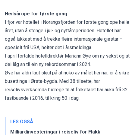
Heilsårope for første gong
I fjor var hotellet i Norangsfjorden for første gong ope heile
året, utan å stenge i jul- og nyttårsperioden. Hotellet har
også lukkast med å trekke fleire internasjonale gjestar –
spesielt frå USA, heiter det i årsmeldinga.
I april fortalde hotelldirektør Mariann Øye om ny vekst og at
dei
låg an til ein ny rekordsommar
i 2024.
Øye har aldri lagt skjul på at
noko av målet hennar
, er å sikre
busettinga i Ørsta-bygda. Med 38 tilsette, har
reiselivsverksemda bidrege til at folketalet har auka frå 32
fastbuande i 2016, til kring 50 i dag.
LES OGSÅ
Milliardinvesteringar i reiseliv for Flakk