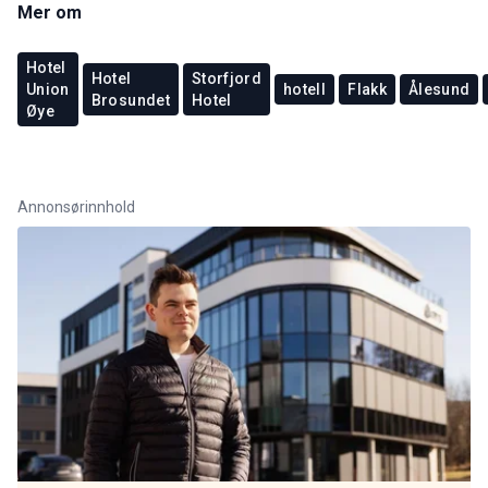
Mer om
Hotel
Hotel
Storfjord
Union
hotell
Flakk
Ålesund
Brosundet
Hotel
Øye
Annonsørinnhold