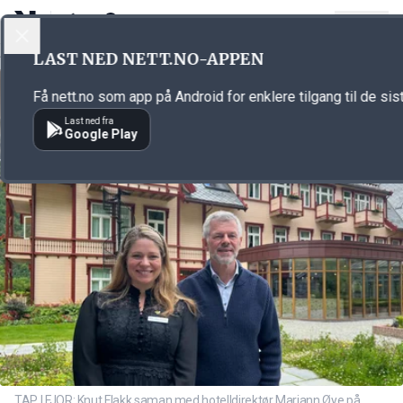
LOGG INN
MENY
Annonsørinnhold
LAST NED NETT.NO-APPEN
Link for annonse
Få nett.no som app på Android for enklere tilgang til de sis
Last ned fra
Google Play
TAP I FJOR: Knut Flakk saman med hotelldirektør Mariann Øye på