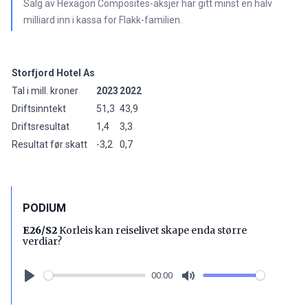
Salg av Hexagon Composites-aksjer har gitt minst en halv
milliard inn i kassa for Flakk-familien.
Storfjord Hotel
As
Tal i mill. kroner
2023
2022
Driftsinntekt
51,3
43,9
Driftsresultat
1,4
3,3
Resultat før skatt
-3,2
0,7
PODIUM
E26/S2
Korleis kan reiselivet skape enda større
verdiar?
00:00
Play
Mute