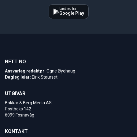
Last ned fra
Google Play
NETT NO
Ansvarleg redaktør:
Ogne Øyehaug
Dagleg leiar:
Eirik Staurset
UTGIVAR
Bakkar & Berg Media AS
Postboks 142
6099 Fosnavåg
KONTAKT