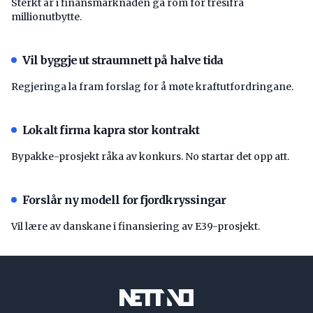
Sterkt år i finansmarknaden ga rom for tresifra
millionutbytte.
Vil byggje ut straumnett på halve tida
Regjeringa la fram forslag for å møte kraftutfordringane.
Lokalt firma kapra stor kontrakt
Bypakke-prosjekt råka av konkurs. No startar det opp att.
Forslår ny modell for fjordkryssingar
Vil lære av danskane i finansiering av E39-prosjekt.