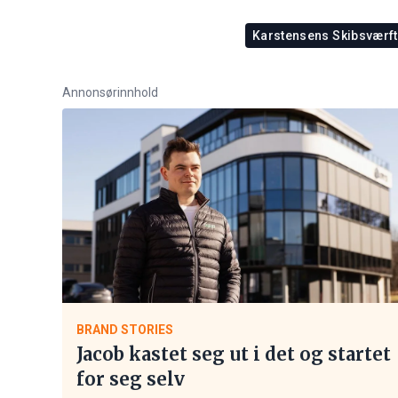
Karstensens Skibsværft
Annonsørinnhold
BRAND STORIES
Jacob kastet seg ut i det og startet
for seg selv