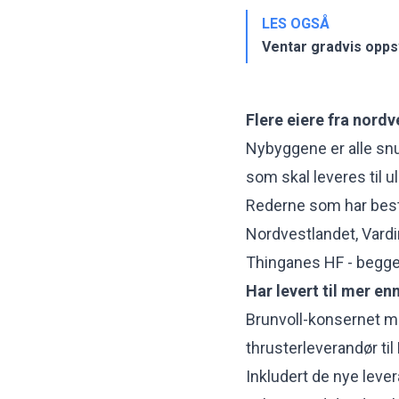
LES OGSÅ
Ventar gradvis opps
Flere eiere fra nordv
Nybyggene er alle snu
som skal leveres til u
Rederne som har besti
Nordvestlandet, Vard
Thinganes HF - begge 
Har levert til mer en
Brunvoll-konsernet m
thrusterleverandør ti
Inkludert de nye lever