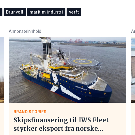
Brunvoll
maritim industri
verft
Annonsørinnhold
A
BRAND STORIES
Skipsfinansering til IWS Fleet
styrker eksport fra norske