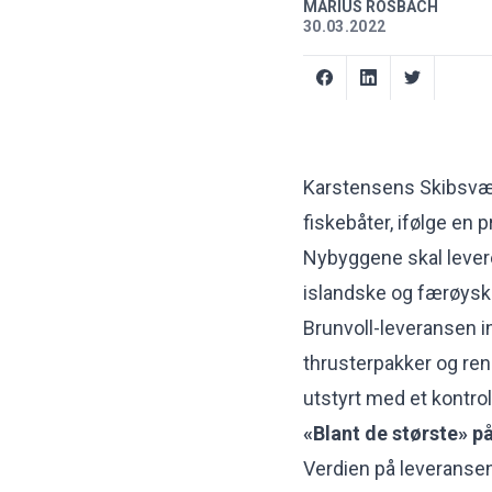
MARIUS ROSBACH
30.03.2022
Karstensens Skibsværft
fiskebåter, ifølge en
Nybyggene skal levere
islandske og færøysk
Brunvoll-leveransen i
thrusterpakker og rene 
utstyrt med et kontro
«Blant de største» på
Verdien på leveransen