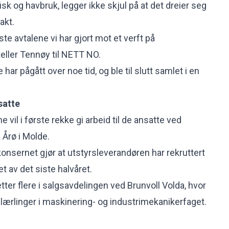
fisk og havbruk, legger ikke skjul på at det dreier seg
akt.
ste avtalene vi har gjort mot et verft på
teller Tennøy til NETT NO.
har pågått over noe tid, og ble til slutt samlet i en
satte
 vil i første rekke gi arbeid til de ansatte ved
 Årø i Molde.
sernet gjør at utstyrsleverandøren har rekruttert
et av det siste halvåret.
etter flere i salgsavdelingen ved Brunvoll Volda, hvor
 lærlinger i maskinering- og industrimekanikerfaget.