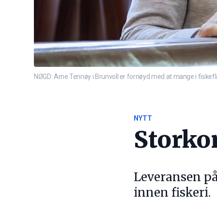
NØGD: Arne Tennøy i Brunvoll er fornøyd med at mange i fiskefl
NYTT
Storkon
Leveransen på 
innen fiskeri.