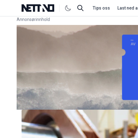
Tips oss
Last ned 
Annonsørinnhold
Link for annonse