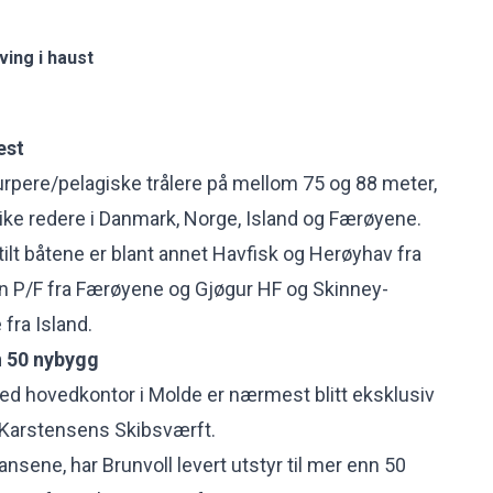
ving i haust
est
rpere/pelagiske trålere på mellom 75 og 88 meter,
like redere i Danmark, Norge, Island og Færøyene.
lt båtene er blant annet Havfisk og Herøyhav fra
in P/F fra Færøyene og Gjøgur HF og Skinney-
fra Island.
n 50 nybygg
ed hovedkontor i Molde er nærmest blitt eksklusiv
l Karstensens Skibsværft.
ansene, har Brunvoll levert utstyr til mer enn 50