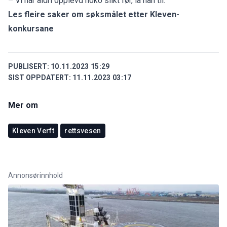
– Vi har aldri opplevd noko slikt før, la han til.
Les fleire saker om søksmålet etter Kleven-
konkursane
PUBLISERT:
10.11.2023 15:29
SIST OPPDATERT:
11.11.2023 03:17
Mer om
Kleven Verft
rettsvesen
Annonsørinnhold