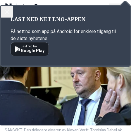
LOGG INN
MENY
Annonsørinnhold
LAST NED NETT.NO-APPEN
Link for annonse
Få nett.no som app på Android for enklere tilgang til
de siste nyhetene.
Last ned fra
Google Play
SAKSØKT: Den tidlegare eigaren av Kleven Verft, Tomislav Debeljak,