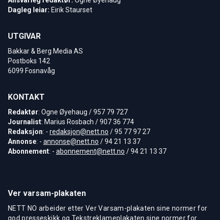
Dagleg leiar:
Eirik Staurset
UTGIVAR
Bakkar & Berg Media AS
Postboks 142
6099 Fosnavåg
KONTAKT
Redaktør
: Ogne Øyehaug / 957 79 727
Journalist
: Marius Rosbach / 907 36 774
Redaksjon
: -
redaksjon@nett.no
/ 95 77 97 27
Annonse
: -
annonse@nett.no
/ 94 21 13 37
Abonnement
: -
abonnement@nett.no
/ 94 21 13 37
Ver varsam-plakaten
NETT NO arbeider etter Ver Varsam-plakaten sine normer for
god presseskikk og Tekstreklameplakaten sine normer for