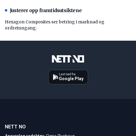
Justerer opp framtidsutsiktene
Hexagon Composites ser betring i marknad og
ordreinngang.
Last ned fra
Google Play
NETT NO
Ansvarleg redaktør:
Ogne Øyehaug