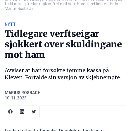
forklara seg fredag i søksmålet mot han i Hordaland tingrett. Foto:
Marius Rosbach
NYTT
Tidlegare verftseigar
sjokkert over skuldingane
mot ham
Avviser at han forsøkte tømme kassa på
Kleven. Fortalde sin versjon av skjebnemøte.
MARIUS ROSBACH
10.11.2023
Fredag fortsatte Tomislav Debeljak si forklaring i