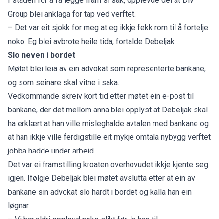
I staden for å få legge fram si sak, opplevde dei at Div
Group blei anklaga for tap ved verftet.
– Det var eit sjokk for meg at eg ikkje fekk rom til å fortelje
noko. Eg blei avbrote heile tida, fortalde Debeljak.
Slo neven i bordet
Møtet blei leia av ein advokat som representerte bankane,
og som seinare skal vitne i saka.
Vedkommande skreiv kort tid etter møtet ein e-post til
bankane, der det mellom anna blei opplyst at Debeljak skal
ha erklært at han ville misleghalde avtalen med bankane og
at han ikkje ville ferdigstille eit mykje omtala nybygg verftet
jobba hadde under arbeid.
Det var ei framstilling kroaten overhovudet ikkje kjente seg
igjen. Ifølgje Debeljak blei møtet avslutta etter at ein av
bankane sin advokat slo hardt i bordet og kalla han ein
løgnar.