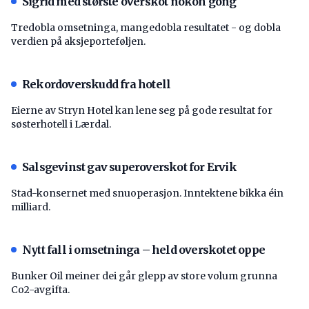
Sigrid med største overskot nokon gong
Tredobla omsetninga, mangedobla resultatet - og dobla
verdien på aksjeporteføljen.
Rekordoverskudd fra hotell
Eierne av Stryn Hotel kan lene seg på gode resultat for
søsterhotell i Lærdal.
Salsgevinst gav superoverskot for Ervik
Stad-konsernet med snuoperasjon. Inntektene bikka éin
milliard.
Nytt fall i omsetninga – held overskotet oppe
Bunker Oil meiner dei går glepp av store volum grunna
Co2-avgifta.