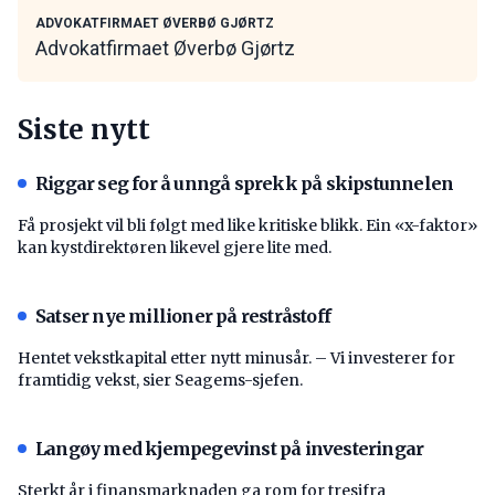
ADVOKATFIRMAET ØVERBØ GJØRTZ
Advokatfirmaet Øverbø Gjørtz
Siste nytt
Riggar seg for å unngå sprekk på skipstunnelen
Få prosjekt vil bli følgt med like kritiske blikk. Ein «x-faktor»
kan kystdirektøren likevel gjere lite med.
Satser nye millioner på restråstoff
Hentet vekstkapital etter nytt minusår. – Vi investerer for
framtidig vekst, sier Seagems-sjefen.
Langøy med kjempegevinst på investeringar
Sterkt år i finansmarknaden ga rom for tresifra