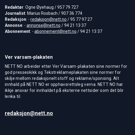
Redaktør
: Ogne Øyehaug / 957 79 727
Journalist
: Marius Rosbach / 907 36 774
Redaksjon
: -
redaksjon@nett.no
/ 95 77 97 27
Annonse
: -
annonse@nett.no
/ 94 21 13 37
Abonnement
: -
abonnement@nett.no
/ 94 21 13 37
Ver varsam-plakaten
NETT NO arbeider etter Ver Varsam-plakaten sine normer for
god presseskikk og Tekstreklameplakaten sine normer for
skilje mellom redaksjonelt stoff og reklame/sponsing. Alt
innhald på NETT NO er opphavsrettsleg verna. NETT NO har
ikkje ansvar for innhaldet på eksterne nettsider som det blir
lenka til.
redaksjon@nett.no