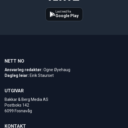
Last ned fra
Google Play
NETT NO
Ansvarleg redaktør:
Ogne Øyehaug
Dagleg leiar:
Eirik Staurset
UTGIVAR
Bakkar & Berg Media AS
Postboks 142
6099 Fosnavåg
KONTAKT