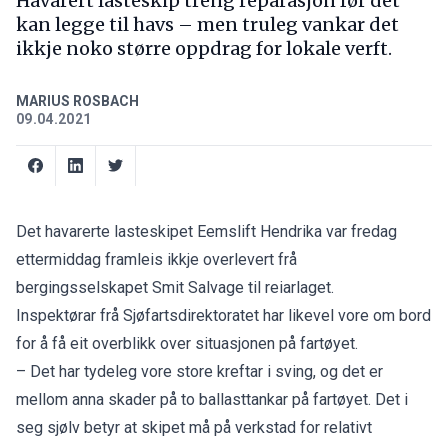
Havarert lasteskip treng reparasjon før det
kan legge til havs – men truleg vankar det
ikkje noko større oppdrag for lokale verft.
MARIUS ROSBACH
09.04.2021
Det havarerte lasteskipet Eemslift Hendrika var fredag
ettermiddag framleis ikkje overlevert frå
bergingsselskapet Smit Salvage til reiarlaget.
Inspektørar frå Sjøfartsdirektoratet har likevel vore om bord
for å få eit overblikk over situasjonen på fartøyet.
– Det har tydeleg vore store kreftar i sving, og det er
mellom anna skader på to ballasttankar på fartøyet. Det i
seg sjølv betyr at skipet må på verkstad for relativt