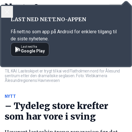
LOGG INN
MENY
Annonsørinnhold
LAST NED NETT.NO-APPEN
Link for annonse
Få nett.no som app på Android for enklere tilgang til
de siste nyhetene.
Last ned fra
Google Play
TIL KAI: Lasteskipet er trygt til kai ved Flatholmen nord for Ålesund
sentrum etter den dramatiske seglasen. Foto: Webkamera
Ålesundregionens Havnevesen
NYTT
– Tydeleg store krefter
som har vore i sving