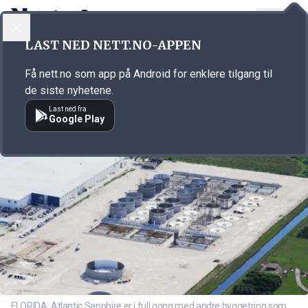
LOGG INN
MENY
Annonsørinnhold
LAST NED NETT.NO-APPEN
Link for annonse
Få nett.no som app på Android for enklere tilgang til
de siste nyhetene.
Last ned fra
Google Play
FLORIDA: Atlantic Sapphire er i full gong med andre byggetrinn som