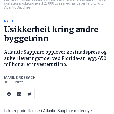
skal auke produksjonen til 25.000 tonn årleg når det er ferdig. Foto:
Atlantic Sapphire
NYTT
Usikkerheit kring andre
byggetrinn
Atlantic Sapphire opplever kostnadspress og
auke i leveringstider ved Florida-anlegg. 650
millionar er investert til no.
MARIUS ROSBACH
10.06.2022
Lakseoppdrettarane i Atlantic Sapphire møter nye