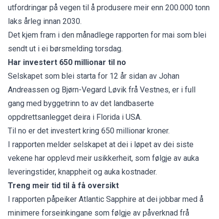
utfordringar på vegen til å produsere meir enn 200.000 tonn
laks årleg innan 2030.
Det kjem fram i den månadlege rapporten for mai som blei
sendt ut i ei børsmelding torsdag.
Har investert 650 millionar til no
Selskapet som blei starta for 12 år sidan av Johan
Andreassen og Bjørn-Vegard Løvik frå Vestnes, er i full
gang med byggetrinn to av det landbaserte
oppdrettsanlegget deira i Florida i USA.
Til no er det investert kring 650 millionar kroner.
I rapporten melder selskapet at dei i løpet av dei siste
vekene har opplevd meir usikkerheit, som følgje av auka
leveringstider, knappheit og auka kostnader.
Treng meir tid til å få oversikt
I rapporten påpeiker Atlantic Sapphire at dei jobbar med å
minimere forseinkingane som følgje av påverknad frå