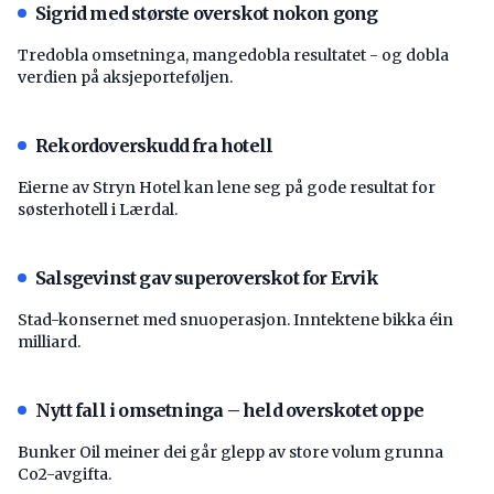
Sigrid med største overskot nokon gong
Tredobla omsetninga, mangedobla resultatet - og dobla
verdien på aksjeporteføljen.
Rekordoverskudd fra hotell
Eierne av Stryn Hotel kan lene seg på gode resultat for
søsterhotell i Lærdal.
Salsgevinst gav superoverskot for Ervik
Stad-konsernet med snuoperasjon. Inntektene bikka éin
milliard.
Nytt fall i omsetninga – held overskotet oppe
Bunker Oil meiner dei går glepp av store volum grunna
Co2-avgifta.