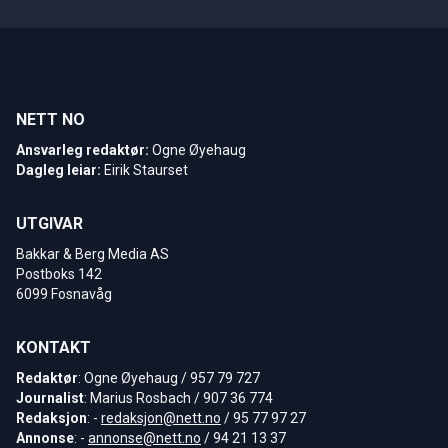
NETT NO
Ansvarleg redaktør:
Ogne Øyehaug
Dagleg leiar:
Eirik Staurset
UTGIVAR
Bakkar & Berg Media AS
Postboks 142
6099 Fosnavåg
KONTAKT
Redaktør
: Ogne Øyehaug / 957 79 727
Journalist
: Marius Rosbach / 907 36 774
Redaksjon
: -
redaksjon@nett.no
/ 95 77 97 27
Annonse
: -
annonse@nett.no
/ 94 21 13 37