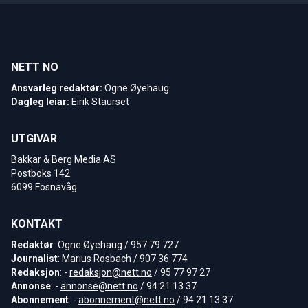
NETT NO
Ansvarleg redaktør:
Ogne Øyehaug
Dagleg leiar:
Eirik Staurset
UTGIVAR
Bakkar & Berg Media AS
Postboks 142
6099 Fosnavåg
KONTAKT
Redaktør
: Ogne Øyehaug / 957 79 727
Journalist
: Marius Rosbach / 907 36 774
Redaksjon
: -
redaksjon@nett.no
/ 95 77 97 27
Annonse
: -
annonse@nett.no
/ 94 21 13 37
Abonnement
: -
abonnement@nett.no
/ 94 21 13 37