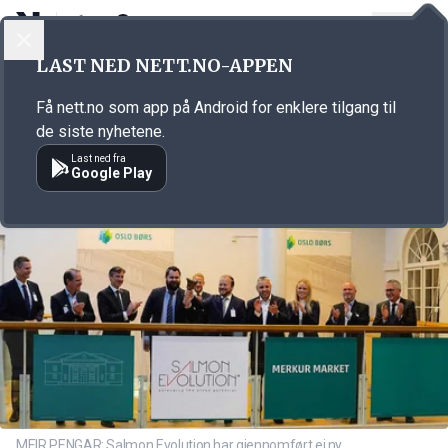
LOGG INN
MENY
Annonsørinnhold
LAST NED NETT.NO-APPEN
Link for annonse
Få nett.no som app på Android for enklere tilgang til
de siste nyhetene.
Last ned fra
Google Play
MEIR PENGAR: Salmon Evolution har gjennomført ei ny