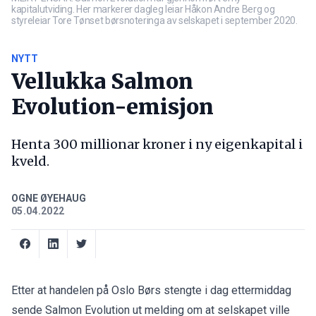
kapitalutviding. Her markerer dagleg leiar Håkon Andre Berg og
styreleiar Tore Tønset børsnoteringa av selskapet i september 2020.
NYTT
Vellukka Salmon
Evolution-emisjon
Henta 300 millionar kroner i ny eigenkapital i
kveld.
OGNE ØYEHAUG
05.04.2022
Etter at handelen på Oslo Børs stengte i dag ettermiddag
sende Salmon Evolution ut melding om at selskapet ville