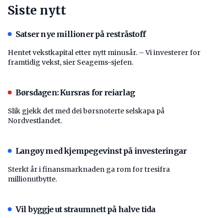
Siste nytt
Satser nye millioner på restråstoff
Hentet vekstkapital etter nytt minusår. – Vi investerer for
framtidig vekst, sier Seagems-sjefen.
Børsdagen: Kursras for reiarlag
Slik gjekk det med dei børsnoterte selskapa på
Nordvestlandet.
Langøy med kjempegevinst på investeringar
Sterkt år i finansmarknaden ga rom for tresifra
millionutbytte.
Vil byggje ut straumnett på halve tida