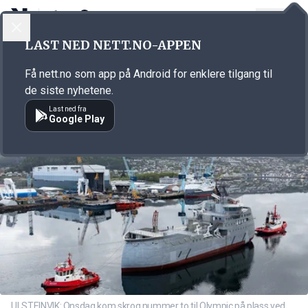
LOGG INN
MENY
Annonsørinnhold
LAST NED NETT.NO-APPEN
Link for annonse
Få nett.no som app på Android for enklere tilgang til
de siste nyhetene.
Last ned fra
Google Play
ULSTEINVIK: Onsdag kom skrog nummer to til Olympic på plass ved