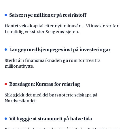
Satser nye millioner på restråstoff
Hentet vekstkapital etter nytt minusår. – Vi investerer for
framtidig vekst, sier Seagems-sjefen.
Langøy med kjempegevinst på investeringar
Sterkt år i finansmarknaden ga rom for tresifra
millionutbytte.
Børsdagen: Kursras for reiarlag
Slik gjekk det med dei børsnoterte selskapa på
Nordvestlandet.
Vil byggje ut straumnett på halve tida