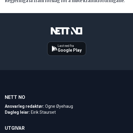
Regjeringa la fram forslag for å møte kraftutfordringane.
Last ned fra
Google Play
NETT NO
Ansvarleg redaktør:
Ogne Øyehaug
Dagleg leiar:
Eirik Staurset
UTGIVAR