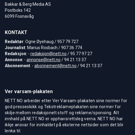
Bakkar & Berg Media AS
Postboks 142
6099 Fosnavåg
KONTAKT
Redaktør
: Ogne Øyehaug / 957 79 727
Journalist
: Marius Rosbach / 907 36 774
Redaksjon
: -
redaksjon@nett.no
/ 95 77 97 27
Annonse
: -
annonse@nett.no
/ 94 21 13 37
Abonnement
: -
abonnement@nett.no
/ 94 21 13 37
Ver varsam-plakaten
NETT NO arbeider etter Ver Varsam-plakaten sine normer for
god presseskikk og Tekstreklameplakaten sine normer for
skilje mellom redaksjonelt stoff og reklame/sponsing. Alt
innhald på NETT NO er opphavsrettsleg verna. NETT NO har
ikkje ansvar for innhaldet på eksterne nettsider som det blir
lenka til.