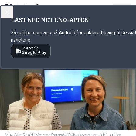
LOGG INN
MENY
Annonsørinnhold
LAST NED NETT.NO-APPEN
Link for annonse
Få nett.no som app på Android for enklere tilgang til de sis
nyhetene.
Last ned fra
Google Play
May-Britt Roald i Møre og Romsdal Fylkeskommune (t.h.) og Lise