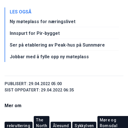
LES OGSÅ
Ny møteplass for næringslivet
Innspurt for Pir-bygget
Ser på etablering av Peak-hus på Sunnmøre
Jobbar med å fylle opp ny møteplass
PUBLISERT:
29.04.2022 05:00
SIST OPPDATERT:
29.04.2022 06:35
Mer om
The
Møre og
rekruttering
North
Ålesund
Sykkylven
Romsdal