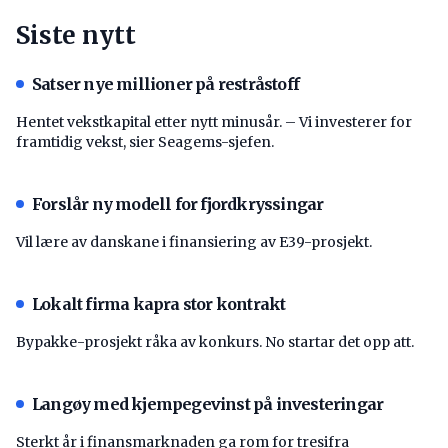
Siste nytt
Satser nye millioner på restråstoff
Hentet vekstkapital etter nytt minusår. – Vi investerer for
framtidig vekst, sier Seagems-sjefen.
Forslår ny modell for fjordkryssingar
Vil lære av danskane i finansiering av E39-prosjekt.
Lokalt firma kapra stor kontrakt
Bypakke-prosjekt råka av konkurs. No startar det opp att.
Langøy med kjempegevinst på investeringar
Sterkt år i finansmarknaden ga rom for tresifra