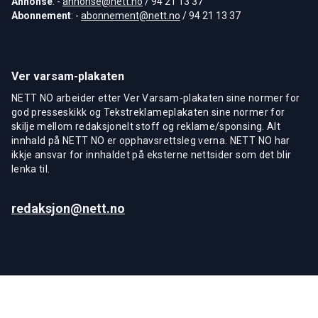
Annonse
: -
annonse@nett.no
/ 94 21 13 37
Abonnement
: -
abonnement@nett.no
/ 94 21 13 37
Ver varsam-plakaten
NETT NO arbeider etter Ver Varsam-plakaten sine normer for
god presseskikk og Tekstreklameplakaten sine normer for
skilje mellom redaksjonelt stoff og reklame/sponsing. Alt
innhald på NETT NO er opphavsrettsleg verna. NETT NO har
ikkje ansvar for innhaldet på eksterne nettsider som det blir
lenka til.
redaksjon@nett.no