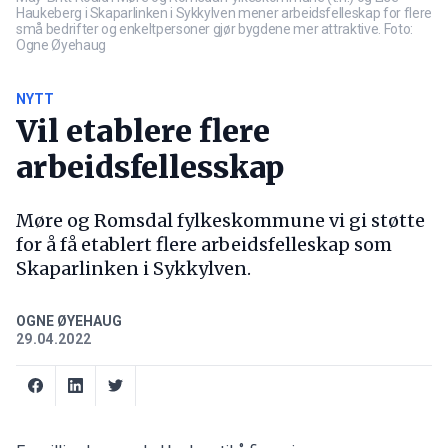
Haukeberg i Skaparlinken i Sykkylven mener arbeidsfelleskap for flere
små bedrifter og enkeltpersoner gjør bygdene mer attraktive. Foto:
Ogne Øyehaug
NYTT
Vil etablere flere
arbeidsfellesskap
Møre og Romsdal fylkeskommune vi gi støtte
for å få etablert flere arbeidsfelleskap som
Skaparlinken i Sykkylven.
OGNE ØYEHAUG
29.04.2022