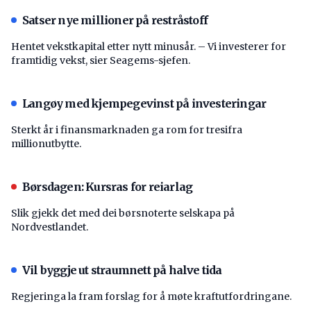
Satser nye millioner på restråstoff
Hentet vekstkapital etter nytt minusår. – Vi investerer for
framtidig vekst, sier Seagems-sjefen.
Langøy med kjempegevinst på investeringar
Sterkt år i finansmarknaden ga rom for tresifra
millionutbytte.
Børsdagen: Kursras for reiarlag
Slik gjekk det med dei børsnoterte selskapa på
Nordvestlandet.
Vil byggje ut straumnett på halve tida
Regjeringa la fram forslag for å møte kraftutfordringane.