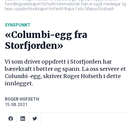
foredlingsselskapet Hofseth International. Han er også medeigar og
leiar i oppdrettselskapet Hofseth Aqua. Foto: Marius Rosbach
SYNSPUNKT
«Columbi-egg fra
Storfjorden»
Vi som driver oppdrett i Storfjorden har
bærekraft i bøtter og spann. La oss servere et
Columbi-egg, skriver Roger Hofseth i dette
innlegget.
ROGER HOFSETH
15.08.2021