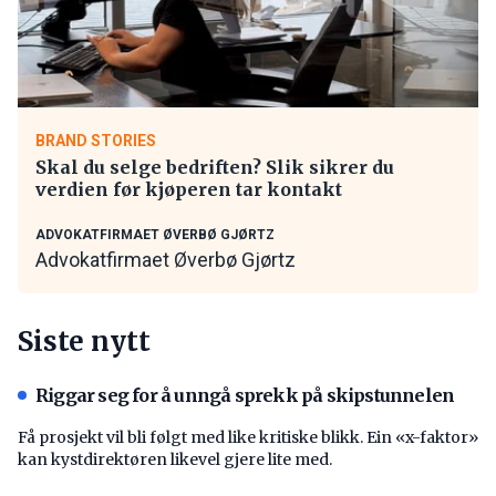
BRAND STORIES
Skal du selge bedriften? Slik sikrer du
verdien før kjøperen tar kontakt
ADVOKATFIRMAET ØVERBØ GJØRTZ
Advokatfirmaet Øverbø Gjørtz
Siste nytt
Riggar seg for å unngå sprekk på skipstunnelen
Få prosjekt vil bli følgt med like kritiske blikk. Ein «x-faktor»
kan kystdirektøren likevel gjere lite med.