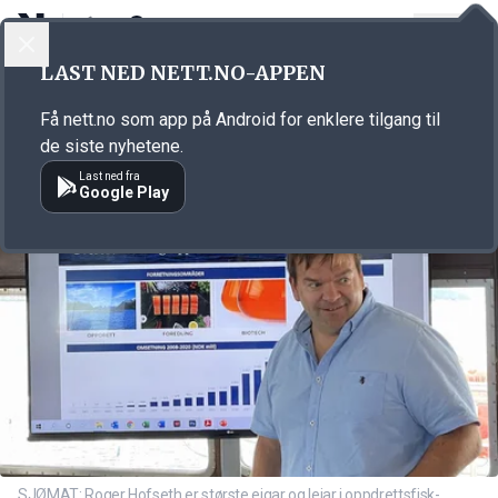
LOGG INN
MENY
Annonsørinnhold
LAST NED NETT.NO-APPEN
Link for annonse
Få nett.no som app på Android for enklere tilgang til
de siste nyhetene.
Last ned fra
Google Play
SJØMAT: Roger Hofseth er største eigar og leiar i oppdrettsfisk-