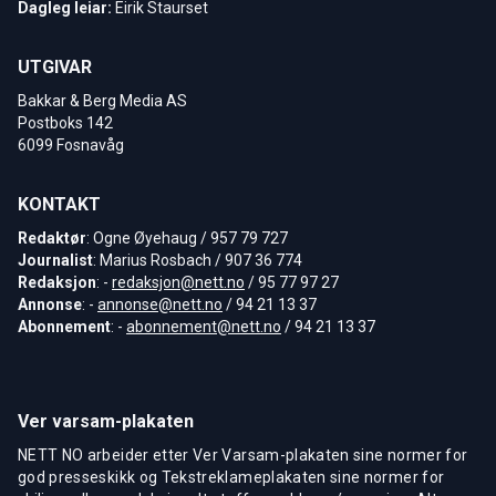
Dagleg leiar:
Eirik Staurset
UTGIVAR
Bakkar & Berg Media AS
Postboks 142
6099 Fosnavåg
KONTAKT
Redaktør
: Ogne Øyehaug / 957 79 727
Journalist
: Marius Rosbach / 907 36 774
Redaksjon
: -
redaksjon@nett.no
/ 95 77 97 27
Annonse
: -
annonse@nett.no
/ 94 21 13 37
Abonnement
: -
abonnement@nett.no
/ 94 21 13 37
Ver varsam-plakaten
NETT NO arbeider etter Ver Varsam-plakaten sine normer for
god presseskikk og Tekstreklameplakaten sine normer for