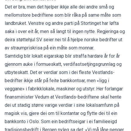
Det er bra, men det hjelper ikkje alle dei andre små og
mellomstore bedriftene som blir råka på same måte som
landbruket. Venstre og andre parti på Stortinget har løfta
saka i over eit år, men så langt til ingen nytte. Regjeringa og
deira støttehjul SV seier nei til å hjelpe norske bedrifter ut
av straumpriskrisa på ein måte som monnar.
Samtidig blir lokalt eigarskap blir straffa hardare år for år
gjennom auke i formueskatt, verdifastsetjingsgrunnlag og
utbyteskatt. Det er verdiar som i dei fleste Vestlands-
bedrifter ikkje står på feite bankkontoar, men «ligg i
veggane» i fabrikklokale, maskiner og utstyr. Her forlangar
finansminister Vedum at Vestlands-bedriftene skal hente
dei ut stadig større varige verdiar i sine lokalsamfunn på
magisk vis, gjere dei om til kontantar og flytte dei til ein
bankkonto i Oslo. Som ein bedriftseigar i ei familieeigd
tradisjonsbedrift i Bergen nyleg sa det: «Vi må låne penger