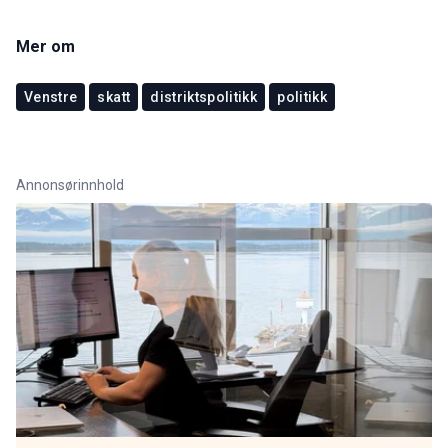
Mer om
Venstre
skatt
distriktspolitikk
politikk
Annonsørinnhold