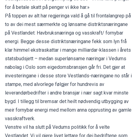
for å betale skatt på penger vi ikke har.»
På toppen av alt har regjeringa vald å gå til frontalangrep på
to av dei mest særmerkte og lønsame distriktsnæringane
på Vestlandet: Havbruksnæringa og vasskraft/ fornybar
energi. Begge desse distriktsnæringane fekk som lyn frå
klar himmel ekstraskattar i mange milliardar-klassen i årets
statsbudsjett – medan superlønsame næringar i Vedums
nabolag i Oslo som eigedomsbransjen går fri. Det gjer at
investeringane i desse store Vestlands-næringane no står i
stampe, med alvorlege følgjer for hundrevis av
leverandørbedrifter i andre bransjar i nær sagt kvar minste
bygd. I tillegg til bremsar det heilt nødvendig utbygging av
meir fornybar energi med mellom anna opprusting av gamle
vasskraftverk.
Venstre vil ha slutt på Vedums politikk for å velte
Vestlandet. Vi vil gjere livet lettare for dei bedriftene som