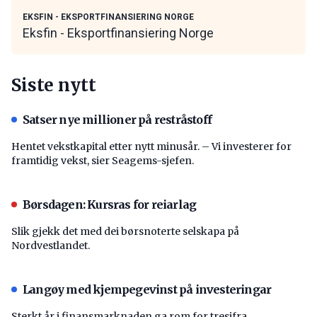
EKSFIN - EKSPORTFINANSIERING NORGE
Eksfin - Eksportfinansiering Norge
Siste nytt
Satser nye millioner på restråstoff
Hentet vekstkapital etter nytt minusår. – Vi investerer for
framtidig vekst, sier Seagems-sjefen.
Børsdagen: Kursras for reiarlag
Slik gjekk det med dei børsnoterte selskapa på
Nordvestlandet.
Langøy med kjempegevinst på investeringar
Sterkt år i finansmarknaden ga rom for tresifra