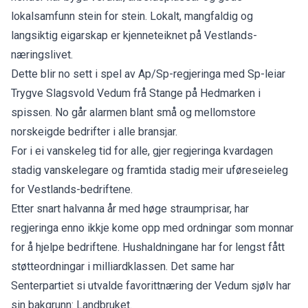
lokalsamfunn stein for stein. Lokalt, mangfaldig og
langsiktig eigarskap er kjenneteiknet på Vestlands-
næringslivet.
Dette blir no sett i spel av Ap/Sp-regjeringa med Sp-leiar
Trygve Slagsvold Vedum frå Stange på Hedmarken i
spissen. No går alarmen blant små og mellomstore
norskeigde bedrifter i alle bransjar.
For i ei vanskeleg tid for alle, gjer regjeringa kvardagen
stadig vanskelegare og framtida stadig meir uføreseieleg
for Vestlands-bedriftene.
Etter snart halvanna år med høge straumprisar, har
regjeringa enno ikkje kome opp med ordningar som monnar
for å hjelpe bedriftene. Hushaldningane har for lengst fått
støtteordningar i milliardklassen. Det same har
Senterpartiet si utvalde favorittnæring der Vedum sjølv har
sin bakgrunn: Landbruket.