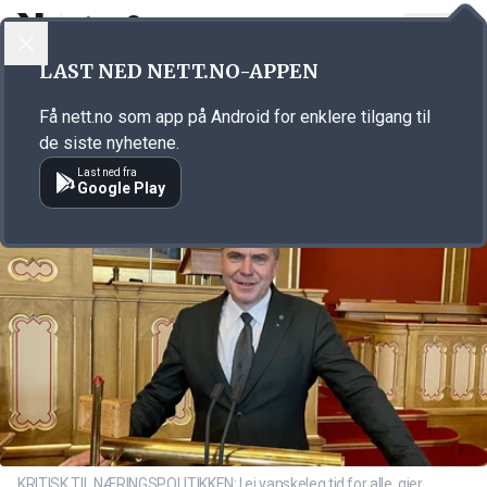
LOGG INN
MENY
Annonsørinnhold
LAST NED NETT.NO-APPEN
Link for annonse
Få nett.no som app på Android for enklere tilgang til
de siste nyhetene.
Last ned fra
Google Play
KRITISK TIL NÆRINGSPOLITIKKEN: I ei vanskeleg tid for alle, gjer