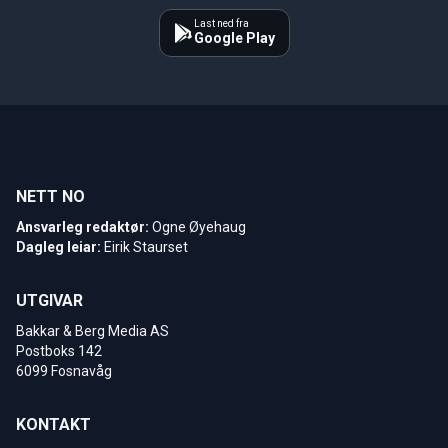
Last ned fra
Google Play
NETT NO
Ansvarleg redaktør:
Ogne Øyehaug
Dagleg leiar:
Eirik Staurset
UTGIVAR
Bakkar & Berg Media AS
Postboks 142
6099 Fosnavåg
KONTAKT