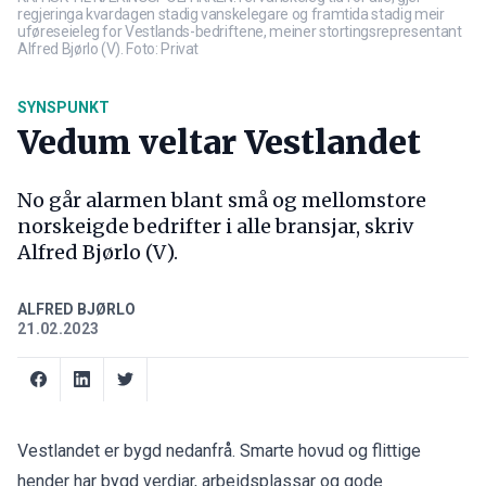
regjeringa kvardagen stadig vanskelegare og framtida stadig meir
uføreseieleg for Vestlands-bedriftene, meiner stortingsrepresentant
Alfred Bjørlo (V). Foto: Privat
SYNSPUNKT
Vedum veltar Vestlandet
No går alarmen blant små og mellomstore
norskeigde bedrifter i alle bransjar, skriv
Alfred Bjørlo (V).
ALFRED BJØRLO
21.02.2023
Vestlandet er bygd nedanfrå. Smarte hovud og flittige
hender har bygd verdiar, arbeidsplassar og gode