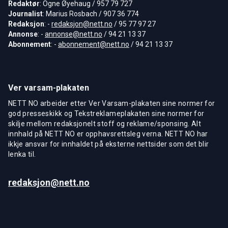
Redaktør
: Ogne Øyehaug / 957 79 727
Journalist
: Marius Rosbach / 907 36 774
Redaksjon
: -
redaksjon@nett.no
/ 95 77 97 27
Annonse
: -
annonse@nett.no
/ 94 21 13 37
Abonnement
: -
abonnement@nett.no
/ 94 21 13 37
Ver varsam-plakaten
NETT NO arbeider etter Ver Varsam-plakaten sine normer for
god presseskikk og Tekstreklameplakaten sine normer for
skilje mellom redaksjonelt stoff og reklame/sponsing. Alt
innhald på NETT NO er opphavsrettsleg verna. NETT NO har
ikkje ansvar for innhaldet på eksterne nettsider som det blir
lenka til.
redaksjon@nett.no