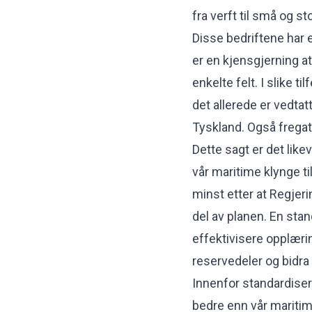
fra verft til små og s
Disse bedriftene har e
er en kjensgjerning at
enkelte felt. I slike ti
det allerede er vedtat
Tyskland. Også fregatt
Dette sagt er det lik
vår maritime klynge ti
minst etter at Regjeri
del av planen. En stand
effektivisere opplæri
reservedeler og bidra t
Innenfor standardiser
bedre enn vår maritim