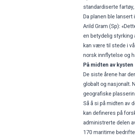
standardiserte fartø
Da planen ble lansert 
Arild Gram (Sp): «Dett
en betydelig styrking 
kan være til stede i v
norsk innflytelse og 
På midten av kysten
De siste årene har den
globalt og nasjonalt. 
geografiske plasserin
Så å si på midten av d
kan defineres på forsk
administrerte delen a
170 maritime bedrift