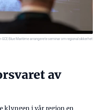
 GCE Blue Maritime arrangerete seminar om regional sikkerhet
forsvaret av
me klyngen i vår region en