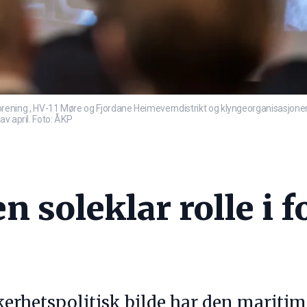
ing , HV-11 Møre og Fjordane Heimeverndistrikt og klyngeorganisasjonen
v april. Foto: ÅKP
en soleklar rolle i 
kkerhetspolitisk bilde har den mariti