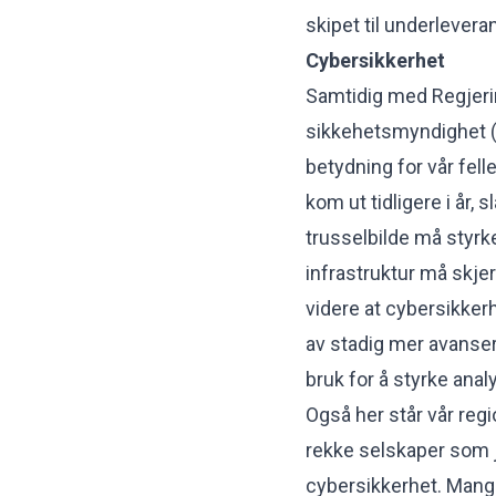
skipet til underlevera
Cybersikkerhet
Samtidig med Regjeri
sikkehetsmyndighet (N
betydning for vår fell
kom ut tidligere i år,
trusselbilde må styrk
infrastruktur må skje
videre at cybersikker
av stadig mer avanser
bruk for å styrke ana
Også her står vår regi
rekke selskaper som 
cybersikkerhet. Mang