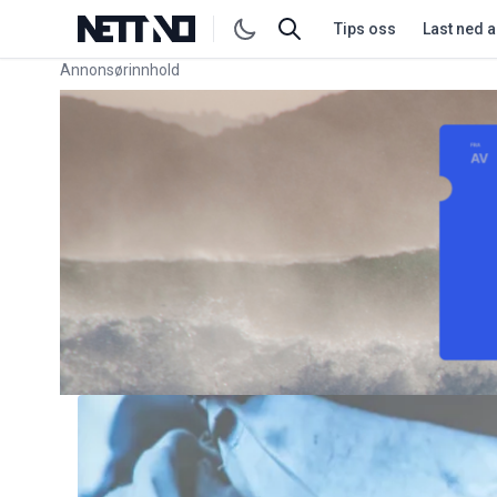
Tips oss
Last ned 
Annonsørinnhold
Link for annonse