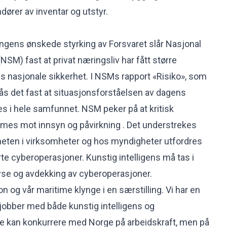
ndører av inventar og utstyr.
ngens ønskede styrking av Forsvaret slår Nasjonal
SM) fast at privat næringsliv har fått større
es nasjonale sikkerhet. I
NSMs rapport «Risiko»,
som
 slås det fast at situasjonsforståelsen av dagens
es i hele samfunnet. NSM peker på at kritisk
rmes mot innsyn og påvirkning . Det understrekes
heten i virksomheter og hos myndigheter utfordres
te cyberoperasjoner. Kunstig intelligens må tas i
lyse og avdekking av cyberoperasjoner.
on og vår maritime klynge i en særstilling. Vi har en
jobber med både kunstig intelligens og
e kan konkurrere med Norge på arbeidskraft, men på