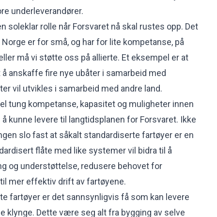
tore underleverandører.
n soleklar rolle når Forsvaret nå skal rustes opp. Det
 Norge er for små, og har for lite kompetanse, på
lfeller må vi støtte oss på allierte. Et eksempel er at
t å anskaffe fire nye ubåter i samarbeid med
er vil utvikles i samarbeid med andre land.
evel tung kompetanse, kapasitet og muligheter innen
l å kunne levere til langtidsplanen for Forsvaret. Ikke
ngen slo fast at såkalt standardiserte fartøyer er en
ardisert flåte med like systemer vil bidra til å
ng og understøttelse, redusere behovet for
il mer effektiv drift av fartøyene.
te fartøyer er det sannsynligvis få som kan levere
e klynge. Dette være seg alt fra bygging av selve