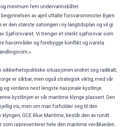
y, og minimum fem undervannsbåter.
i begynnelsen av april
uttalte forsvarsminister
Bjørn
e er den største satsingen i ny langtidsplan og vil gi
av Sjøforsvaret. Vi trenger et sterkt sjøforsvar som
åre havområder og forebygge konflikt og ivareta
handlingsrom.»
 sikkerhetspolitiske situasjonen endret seg radikalt,
Norge er sårbar, men også strategisk viktig, med vår
g og verdens nest lengste nasjonale kystlinje.
enne kystlinjen er vår maritime klynge plassert. Den
jellig vis, men om man forholder seg til den
v klyngen, GCE Blue Maritime, består den av rundt
er som representerer hele den maritime verdikjeden