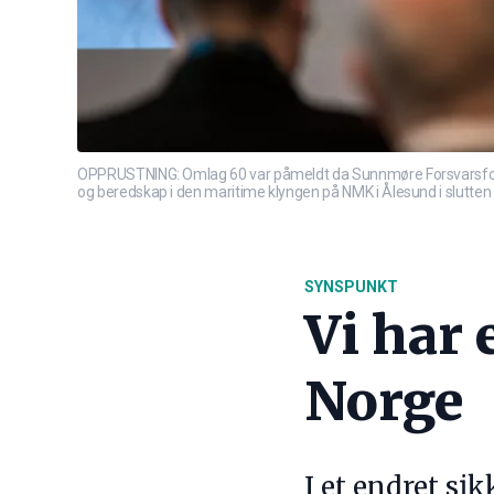
OPPRUSTNING: Omlag 60 var påmeldt da Sunnmøre Forsvarsforen
og beredskap i den maritime klyngen på NMK i Ålesund i slutten a
SYNSPUNKT
Vi har 
Norge
I et endret si