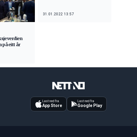
31.01.2022 13:57
ksjeverdien
 på eitt år
Last ned fra
Last ned fra
App Store
Google Play