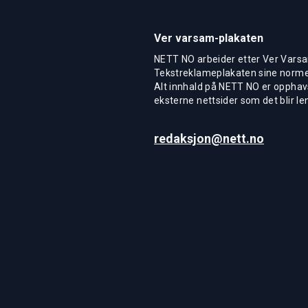
Ver varsam-plakaten
NETT NO arbeider etter Ver Varsa
Tekstreklameplakaten sine normer
Alt innhald på NETT NO er opphavs
eksterne nettsider som det blir len
redaksjon@nett.no