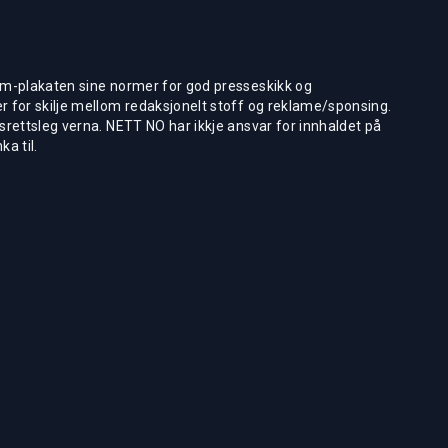
m-plakaten sine normer for god presseskikk og
 for skilje mellom redaksjonelt stoff og reklame/sponsing.
rettsleg verna. NETT NO har ikkje ansvar for innhaldet på
ka til.