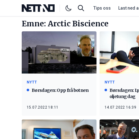
Tips oss
Last ned 
Emne: Arctic Biscience
NYTT
NYTT
Børsdagen: Opp frå botnen
Børsdagen: L
oljetung dag
15.07.2022 18:11
14.07.2022 16:39