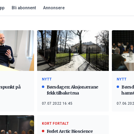
app
Bli abonnent
Annonsere
NYTT
NYTT
yspunkt på
Børsdagen: Aksjonærane
Børsd
fekk tilbake trua
hamst
07.07.2022 16:45
07.06.202
KORT FORTALT
Forlet Arctic Bioscience