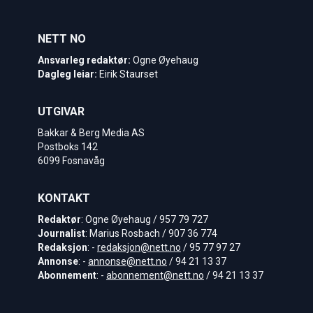
NETT NO
Ansvarleg redaktør:
Ogne Øyehaug
Dagleg leiar:
Eirik Staurset
UTGIVAR
Bakkar & Berg Media AS
Postboks 142
6099 Fosnavåg
KONTAKT
Redaktør
: Ogne Øyehaug / 957 79 727
Journalist
: Marius Rosbach / 907 36 774
Redaksjon
: -
redaksjon@nett.no
/ 95 77 97 27
Annonse
: -
annonse@nett.no
/ 94 21 13 37
Abonnement
: -
abonnement@nett.no
/ 94 21 13 37