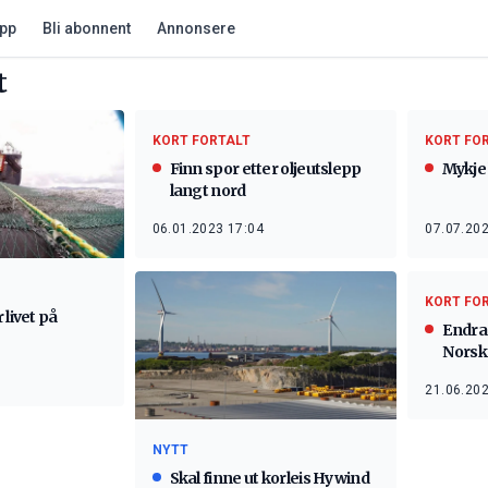
app
Bli abonnent
Annonsere
t
KORT FORTALT
KORT FO
Finn spor etter oljeutslepp
Mykje 
langt nord
06.01.2023 17:04
07.07.202
KORT FO
 livet på
Endra
Norsk
21.06.202
NYTT
Skal finne ut korleis Hywind