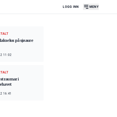
LOGG INN
MENY
RTALT
lakselus på sjøaure
2 11:02
RTALT
 straumar i
ehavet
2 16:41