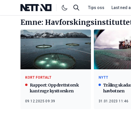
Tips oss
Last ned 
Emne: Havforskingsinstitutte
KORT FORTALT
NYTT
Rapport: Oppdrettstorsk
Tråling skadar
kan truge kysttorsken
havbotnen
09.12.2025 09:39
31.01.2023 11:46