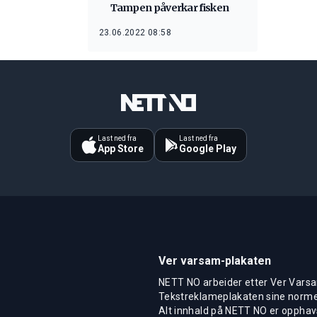
Tampen påverkar fisken
23.06.2022 08:58
Last ned fra
Last ned fra
App Store
Google Play
Ver varsam-plakaten
NETT NO arbeider etter Ver Varsa
Tekstreklameplakaten sine normer
Alt innhald på NETT NO er opphavs