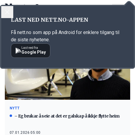
LOGG INN
MENY
LAST NED NETT.NO-APPEN
Emne: Ocean Supreme
Få nett.no som app på Android for enklere tilgang til
de siste nyhetene.
Last ned fra
Google Play
NYTT
– Eg brukar å seie at det er galskap å ikkje flytte heim
07.01.2026 05:00