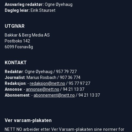
Ansvarleg redaktør:
Ogne Øyehaug
Dagleg leiar:
Eirik Staurset
UTGIVAR
Bakkar & Berg Media AS
Postboks 142
6099 Fosnavåg
KONTAKT
Redaktør
: Ogne Øyehaug / 957 79 727
Journalist
: Marius Rosbach / 907 36 774
Redaksjon
: -
redaksjon@nett.no
/ 95 77 97 27
Annonse
: -
annonse@nett.no
/ 94 21 13 37
Abonnement
: -
abonnement@nett.no
/ 94 21 13 37
Ver varsam-plakaten
NETT NO arbeider etter Ver Varsam-plakaten sine normer for