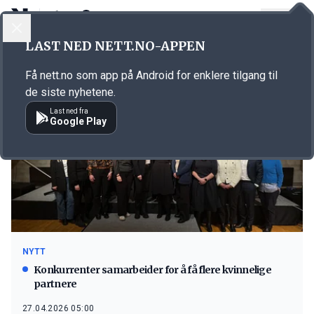
LOGG INN
MENY
LAST NED NETT.NO-APPEN
Emne: PWC
Få nett.no som app på Android for enklere tilgang til
de siste nyhetene.
Last ned fra
Google Play
NYTT
Konkurrenter samarbeider for å få flere kvinnelige
partnere
27.04.2026 05:00