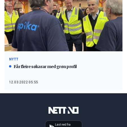
NYTT
Får fleire søkarar med grøn profil
12.03.2022 05:55
Last ned fra