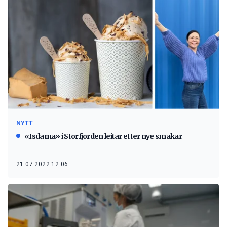
NYTT
«Isdama» i Storfjorden leitar etter nye smakar
21.07.2022 12:06