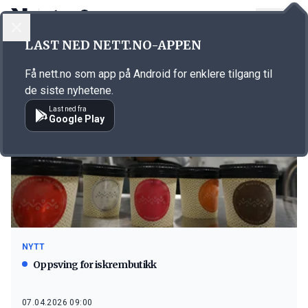
LOGG INN
MENY
LAST NED NETT.NO-APPEN
Emne: Storfjord Iskrem
Få nett.no som app på Android for enklere tilgang til
de siste nyhetene.
Last ned fra
Google Play
NYTT
Oppsving for iskrembutikk
07.04.2026 09:00