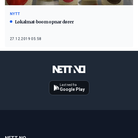
NYTT
Lokalmat-boom opnar dører
27.12.2019 05:58
Last ned fra
Google Play