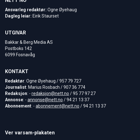
NETT NO
Ansvarleg redaktør:
Ogne Øyehaug
Dagleg leiar:
Eirik Staurset
UTGIVAR
Bakkar & Berg Media AS
Postboks 142
6099 Fosnavåg
KONTAKT
Redaktør
: Ogne Øyehaug / 957 79 727
Journalist
: Marius Rosbach / 907 36 774
Redaksjon
: -
redaksjon@nett.no
/ 95 77 97 27
Annonse
: -
annonse@nett.no
/ 94 21 13 37
Abonnement
: -
abonnement@nett.no
/ 94 21 13 37
Ver varsam-plakaten