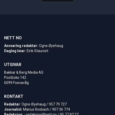
NETT NO
Ansvarleg redaktør:
Ogne Øyehaug
Dagleg leiar:
Eirik Staurset
UTGIVAR
Bakkar & Berg Media AS
Postboks 142
6099 Fosnavåg
KONTAKT
Redaktør
: Ogne Øyehaug / 957 79 727
Journalist
: Marius Rosbach / 907 36 774
Redaksjon
: -
redaksjon@nett.no
/ 95 77 97 27