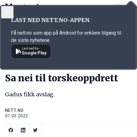
LOGG INN
MENY
Annonsørinnhold
LAST NED NETT.NO-APPEN
Link for annonse
Få nett.no som app på Android for enklere tilgang til
de siste nyhetene.
Last ned fra
Google Play
KORT FORTALT
Sa nei til torskeoppdrett
Gadus fikk avslag.
NETT NO
07.03.2022