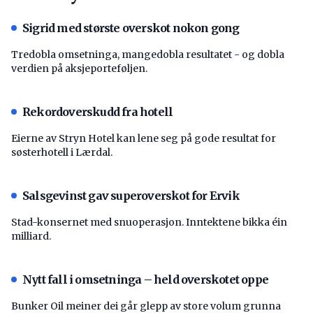
Sigrid med største overskot nokon gong
Tredobla omsetninga, mangedobla resultatet - og dobla
verdien på aksjeporteføljen.
Rekordoverskudd fra hotell
Eierne av Stryn Hotel kan lene seg på gode resultat for
søsterhotell i Lærdal.
Salsgevinst gav superoverskot for Ervik
Stad-konsernet med snuoperasjon. Inntektene bikka éin
milliard.
Nytt fall i omsetninga – held overskotet oppe
Bunker Oil meiner dei går glepp av store volum grunna