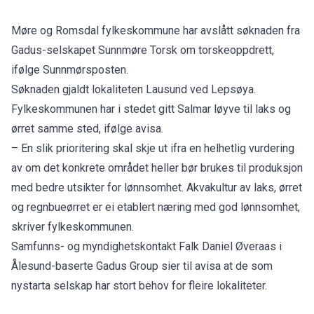
Møre og Romsdal fylkeskommune har avslått søknaden fra
Gadus-selskapet Sunnmøre Torsk om torskeoppdrett,
ifølge
Sunnmørsposten
.
Søknaden gjaldt lokaliteten Lausund ved Lepsøya.
Fylkeskommunen har i stedet gitt Salmar løyve til laks og
ørret samme sted, ifølge avisa.
– En slik prioritering skal skje ut ifra en helhetlig vurdering
av om det konkrete området heller bør brukes til produksjon
med bedre utsikter for lønnsomhet. Akvakultur av laks, ørret
og regnbueørret er ei etablert næring med god lønnsomhet,
skriver fylkeskommunen.
Samfunns- og myndighetskontakt Falk Daniel Øveraas i
Ålesund-baserte Gadus Group sier til avisa at de som
nystarta selskap har stort behov for fleire lokaliteter.