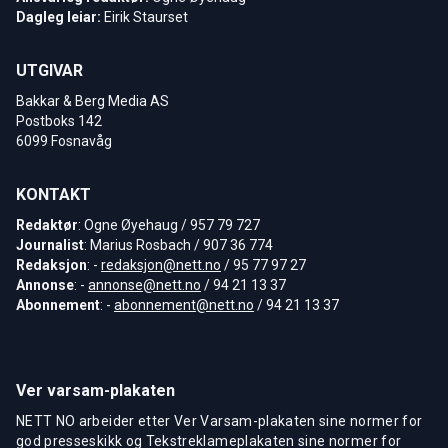
Dagleg leiar:
Eirik Staurset
UTGIVAR
Bakkar & Berg Media AS
Postboks 142
6099 Fosnavåg
KONTAKT
Redaktør
: Ogne Øyehaug / 957 79 727
Journalist
: Marius Rosbach / 907 36 774
Redaksjon
: -
redaksjon@nett.no
/ 95 77 97 27
Annonse
: -
annonse@nett.no
/ 94 21 13 37
Abonnement
: -
abonnement@nett.no
/ 94 21 13 37
Ver varsam-plakaten
NETT NO arbeider etter Ver Varsam-plakaten sine normer for
god presseskikk og Tekstreklameplakaten sine normer for