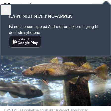
LOGG INN
MENY
Annonsørinnhold
LAST NED NETT.NO-APPEN
Link for annonse
Få nett.no som app på Android for enklere tilgang til
de siste nyhetene.
Last ned fra
Google Play
OMSTRIDD: Oppdrett av torsk skaper debatt langs kysten.