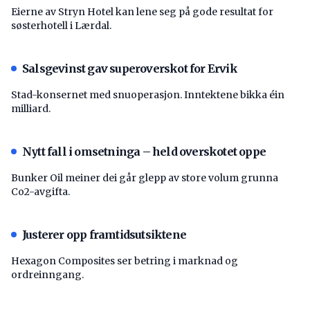
Eierne av Stryn Hotel kan lene seg på gode resultat for
søsterhotell i Lærdal.
Salsgevinst gav superoverskot for Ervik
Stad-konsernet med snuoperasjon. Inntektene bikka éin
milliard.
Nytt fall i omsetninga – held overskotet oppe
Bunker Oil meiner dei går glepp av store volum grunna
Co2-avgifta.
Justerer opp framtidsutsiktene
Hexagon Composites ser betring i marknad og
ordreinngang.