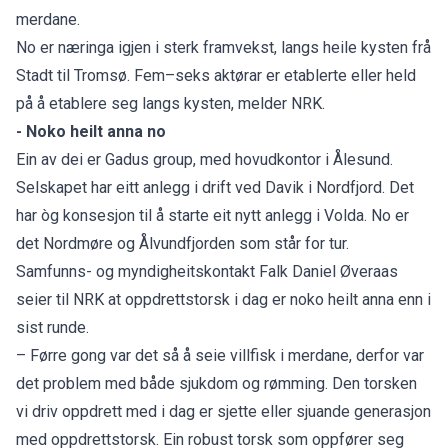
merdane.
No er næringa igjen i sterk framvekst, langs heile kysten frå
Stadt til Tromsø. Fem–seks aktørar er etablerte eller held
på å etablere seg langs kysten, melder
NRK
.
- Noko heilt anna no
Ein av dei er Gadus group, med hovudkontor i Ålesund.
Selskapet har eitt anlegg i drift ved Davik i Nordfjord. Det
har òg konsesjon til å starte eit nytt anlegg i Volda. No er
det Nordmøre og Ålvundfjorden som står for tur.
Samfunns- og myndigheitskontakt Falk Daniel Øveraas
seier til NRK at oppdrettstorsk i dag er noko heilt anna enn i
sist runde.
– Førre gong var det så å seie villfisk i merdane, derfor var
det problem med både sjukdom og rømming. Den torsken
vi driv oppdrett med i dag er sjette eller sjuande generasjon
med oppdrettstorsk. Ein robust torsk som oppfører seg