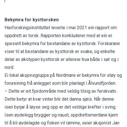
Bekymra for kysttorsken
Havforskingsinstituttet leverte i mai 2021 ein rapport om
oppdrett av torsk. Rapporten konkluderer med at ein er
spesielt bekymra for bestandane av kysttorsk. Forskarane
viser til at bestandane av kysttorsk er svake, og enkelte
delar av økotypen kysttorsk er allereie trua både i sør og i
nord.
Ei lokal aksjonsgruppa på Nordmøre er bekymra for støy og
forureining frå anlegget som blir planlagt i Ålvundfjorden.
– Dette er eit fjordområde med veldig tilsig av ferskvatn.
Dette betyr at kvar vinter blir det danna sjøis. Når denne
isen byrjar å løyse seg opp er det veldige krefter i sving.
Isen øydelegg bryggjer og naust, oppdrettsmerdane kjem
til å bli øydelagde og fisken vil rømme, seier aksjonist Jan