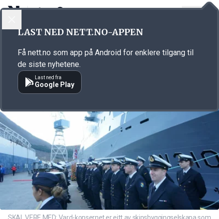
LOGG INN
MENY
Annonsørinnhold
LAST NED NETT.NO-APPEN
Link for annonse
Få nett.no som app på Android for enklere tilgang til
de siste nyhetene.
Last ned fra
Google Play
SKAL VERE MED: Vard-konsernet er eitt av skipsbyggingselskapa som