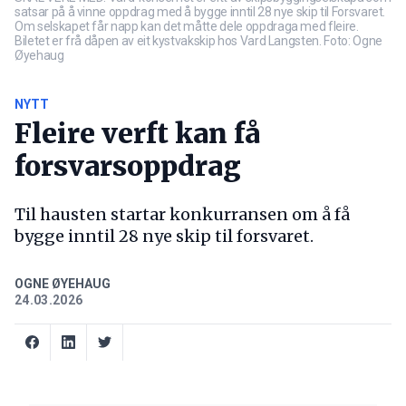
satsar på å vinne oppdrag med å bygge inntil 28 nye skip til Forsvaret.
Om selskapet får napp kan det måtte dele oppdraga med fleire.
Biletet er frå dåpen av eit kystvakskip hos Vard Langsten. Foto: Ogne
Øyehaug
NYTT
Fleire verft kan få
forsvarsoppdrag
Til hausten startar konkurransen om å få
bygge inntil 28 nye skip til forsvaret.
OGNE ØYEHAUG
24.03.2026