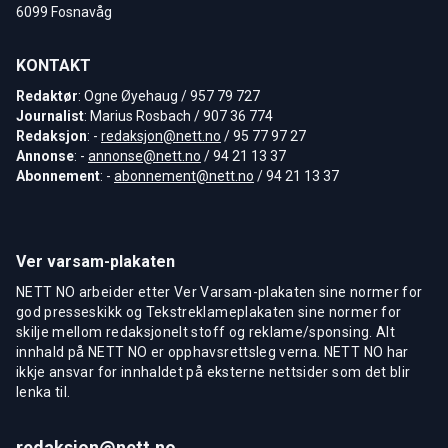
6099 Fosnavåg
KONTAKT
Redaktør
: Ogne Øyehaug / 957 79 727
Journalist
: Marius Rosbach / 907 36 774
Redaksjon
: -
redaksjon@nett.no
/ 95 77 97 27
Annonse
: -
annonse@nett.no
/ 94 21 13 37
Abonnement
: -
abonnement@nett.no
/ 94 21 13 37
Ver varsam-plakaten
NETT NO arbeider etter Ver Varsam-plakaten sine normer for
god presseskikk og Tekstreklameplakaten sine normer for
skilje mellom redaksjonelt stoff og reklame/sponsing. Alt
innhald på NETT NO er opphavsrettsleg verna. NETT NO har
ikkje ansvar for innhaldet på eksterne nettsider som det blir
lenka til.
redaksjon@nett.no