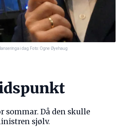
lanseringa i dag. Foto: Ogne Øyehaug
tidspunkt
jor sommar. Då den skulle
nistren sjølv.