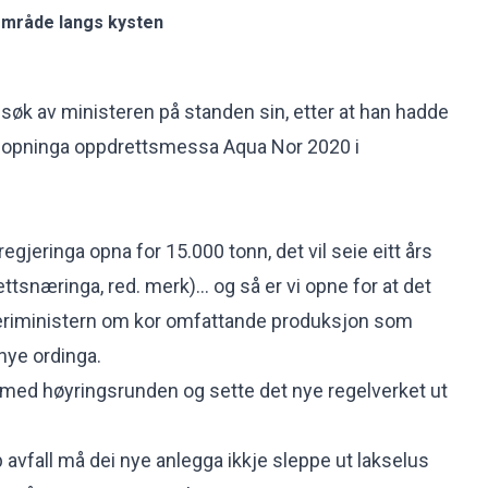
e område langs kysten
øk av ministeren på standen sin, etter at han hadde
lle opninga oppdrettsmessa Aqua Nor 2020 i
regjeringa opna for 15.000 tonn, det vil seie eitt års
ttsnæringa, red. merk)... og så er vi opne for at det
skeriministern om kor omfattande produksjon som
 nye ordinga.
g med høyringsrunden og sette det nye regelverket ut
pp avfall må dei nye anlegga ikkje sleppe ut lakselus