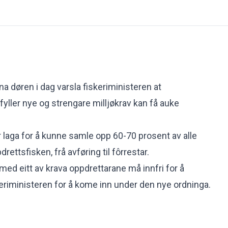
a døren i dag varsla fiskeriministeren at
yller nye og strengare milljøkrav kan få auke
r laga for å kunne samle opp 60-70 prosent av alle
drettsfisken, frå avføring til fôrrestar.
 med eitt av krava oppdrettarane må innfri for å
keriministeren for å kome inn under den nye ordninga.