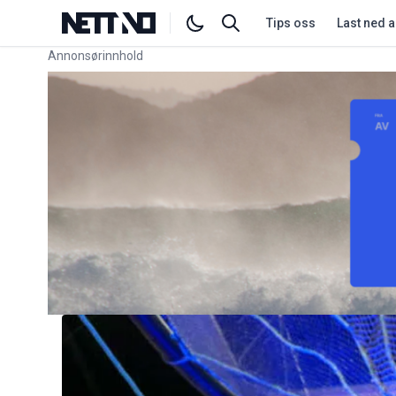
Tips oss
Last ned 
Annonsørinnhold
Link for annonse