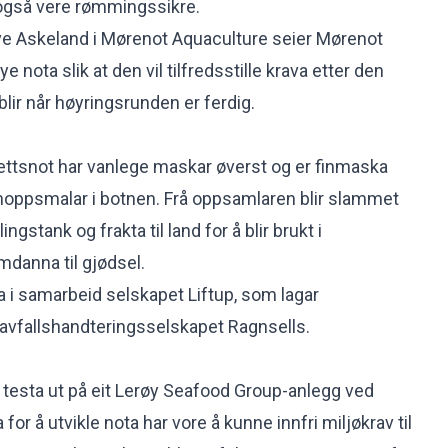
 også vere rømmingssikre.
e Askeland i Mørenot Aquaculture seier Mørenot
e nota slik at den vil tilfredsstille krava etter den
 blir når høyringsrunden er ferdig.
ettsnot har vanlege maskar øverst og er finmaska
moppsmalar i botnen. Frå oppsamlaren blir slammet
ngstank og frakta til land for å blir brukt i
mdanna til gjødsel.
a i samarbeid selskapet Liftup, som lagar
vfallshandteringsselskapet Ragnsells.
 testa ut på eit Lerøy Seafood Group-anlegg ved
 for å utvikle nota har vore å kunne innfri miljøkrav til