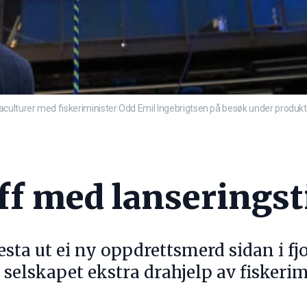
aculturer med fiskeriminister Odd Emil Ingebrigtsen på besøk under produkt
aff med lanserings
sta ut ei ny oppdrettsmerd sidan i f
 selskapet ekstra drahjelp av fiskerimi