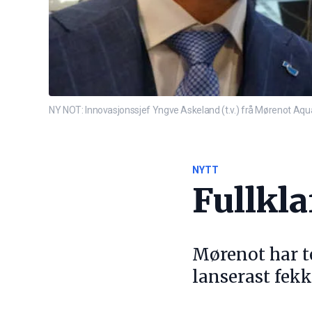
NY NOT: Innovasjonssjef Yngve Askeland (t.v.) frå Mørenot Aqu
NYTT
Fullkl
Mørenot har te
lanserast fekk