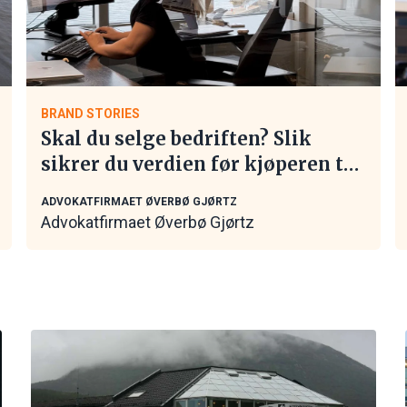
BRAND STORIES
Skal du selge bedriften? Slik
sikrer du verdien før kjøperen tar
kontakt
ADVOKATFIRMAET ØVERBØ GJØRTZ
Advokatfirmaet Øverbø Gjørtz