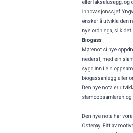
eller lakselusegg, og
Innovasjonssjef Yngv
ønsker å utvikle den ny
nye ordninga, slik det
Biogass
Mørenot si nye oppdr
nederst, med ein sla
sygd inn i ein oppsamli
biogassanlegg eller o
Den nye nota er utvikl
slamoppsamlaren og a
Den nye nota har vore
Osterøy. Eitt av motiva