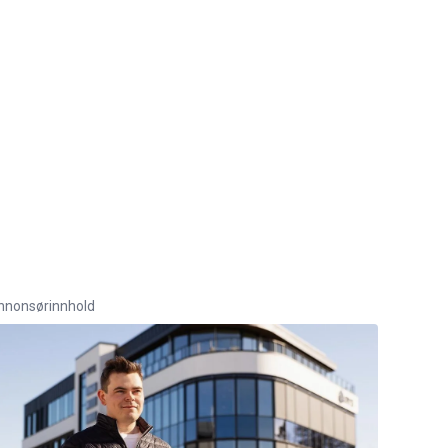
nnonsørinnhold