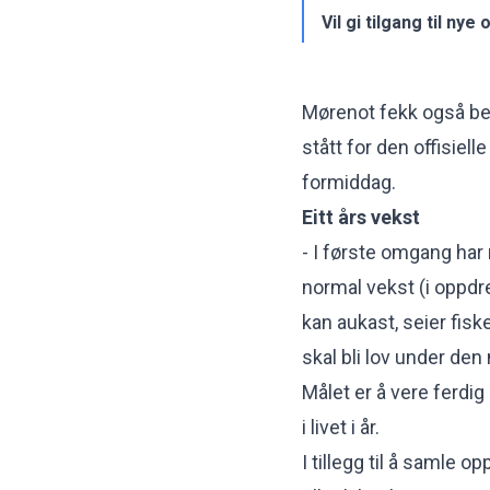
Vil gi tilgang til ny
Mørenot fekk også bes
stått for den offisie
formiddag.
Eitt års vekst
- I første omgang har 
normal vekst (i oppdre
kan aukast, seier fi
skal bli lov under den
Målet er å vere ferdi
i livet i år.
I tillegg til å samle o