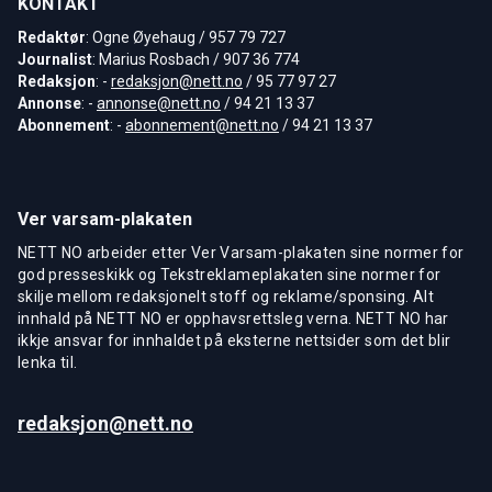
KONTAKT
Redaktør
: Ogne Øyehaug / 957 79 727
Journalist
: Marius Rosbach / 907 36 774
Redaksjon
: -
redaksjon@nett.no
/ 95 77 97 27
Annonse
: -
annonse@nett.no
/ 94 21 13 37
Abonnement
: -
abonnement@nett.no
/ 94 21 13 37
Ver varsam-plakaten
NETT NO arbeider etter Ver Varsam-plakaten sine normer for
god presseskikk og Tekstreklameplakaten sine normer for
skilje mellom redaksjonelt stoff og reklame/sponsing. Alt
innhald på NETT NO er opphavsrettsleg verna. NETT NO har
ikkje ansvar for innhaldet på eksterne nettsider som det blir
lenka til.
redaksjon@nett.no