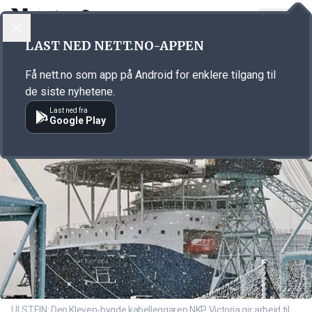
LOGG INN
MENY
Annonsørinnhold
LAST NED NETT.NO-APPEN
Link for annonse
Få nett.no som app på Android for enklere tilgang til
de siste nyhetene.
Last ned fra
Google Play
ULSTEIN: Den Kleven-bygde kabelleggaren NKP Victoria gir arbeid til