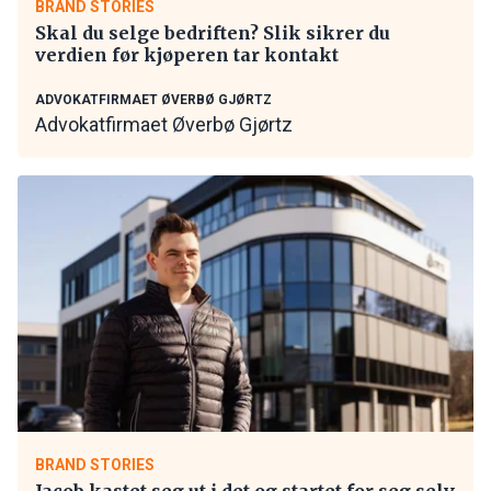
BRAND STORIES
Skal du selge bedriften? Slik sikrer du
verdien før kjøperen tar kontakt
ADVOKATFIRMAET ØVERBØ GJØRTZ
Advokatfirmaet Øverbø Gjørtz
BRAND STORIES
Jacob kastet seg ut i det og startet for seg selv