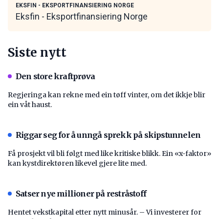
EKSFIN - EKSPORTFINANSIERING NORGE
Eksfin - Eksportfinansiering Norge
Siste nytt
Den store kraftprøva
Regjeringa kan rekne med ein tøff vinter, om det ikkje blir
ein våt haust.
Riggar seg for å unngå sprekk på skipstunnelen
Få prosjekt vil bli følgt med like kritiske blikk. Ein «x-faktor»
kan kystdirektøren likevel gjere lite med.
Satser nye millioner på restråstoff
Hentet vekstkapital etter nytt minusår. – Vi investerer for