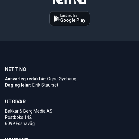
Last ned fra
Google Play
NETT NO
Ansvarleg redaktør:
Ogne Øyehaug
Dagleg leiar:
Eirik Staurset
UTGIVAR
Bakkar & Berg Media AS
Postboks 142
6099 Fosnavåg