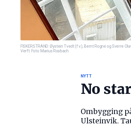
FISKERSTRAND: Øystein Tvedt (f.v.), Bernt Rogne og Sverre Olav 
Verft. Foto: Marius Rosbach
NYTT
No sta
Ombygging på 
Ulsteinvik. Ta