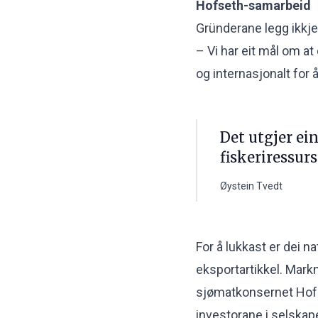
Hofseth-samarbeid
Gründerane legg ikkje 
– Vi har eit mål om at 
og internasjonalt for 
Det utgjer ein
fiskeriressur
Øystein Tvedt
For å lukkast er dei na
eksportartikkel. Mark
sjømatkonsernet Hofs
investorane i selskap