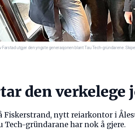
Farstad utgjer den yngste generasjonen blant Tau Tech-gründarene. Skipet dei
rtar den verkelege
Fiskerstrand, nytt reiarkontor i Åles
u Tech-gründarane har nok å gjere.