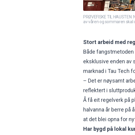
PRØVEFISKE TIL HAUSTEN: Namn
av våren og sommaren skal o
Stort arbeid med re
Både fangstmetoden og
eksklusive enden av s
marknad i Tau Tech for
– Det er nøysamt arbei
reflektert i sluttprodu
Å få eit regelverk på 
halvanna år berre på å
at det blei opna for nyt
Har bygd på lokal k