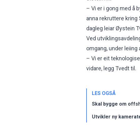
– Vi er i gong med å b
anna rekruttere kring 
dagleg leiar Øystein T
Ved utviklingsavdelinga
omgang, under leiing 
– Vi er eit teknologis
vidare, legg Tvedt til.
LES OGSÅ
Skal bygge om offs
Utvikler ny kamerate