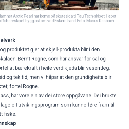
et Arctic Pearl har kome på skutesida til Tau Tech-skipet. I løpet
ffshoreskipet byggjast om ved Fiskerstrand. Foto: Marius Rosbach
gelverk
 produktet gjer at skjell-produkta blir i den
kalaen. Bernt Rogne, som har ansvar for sal og
tel at bærekraft i heile verdikjeda blir vesentleg.
d og tek tid, men vi håpar at den grundigheita blir
ktet, fortel Rogne.
plass, har vore ein av dei store oppgåvane. Dei brukte
 lage eit utviklingsprogram som kunne føre fram til
t fiske.
unnskap