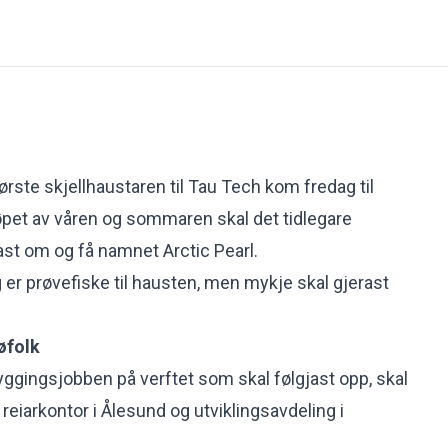
ørste skjellhaustaren til Tau Tech kom fredag til
 løpet av våren og sommaren skal det tidlegare
st om og få namnet Arctic Pearl.
g er
prøvefiske
til hausten, men mykje skal gjerast
øfolk
mbyggingsjobben på verftet som skal følgjast opp, skal
reiarkontor i Ålesund og utviklingsavdeling i