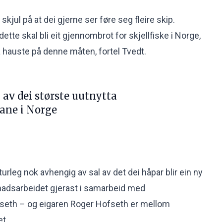
skjul på at dei gjerne ser føre seg fleire skip.
dette skal bli eit gjennombrot for skjellfiske i Norge,
å hauste på denne måten, fortel Tvedt.
 av dei største uutnytta
sane i Norge
turleg nok avhengig av sal av det dei håpar blir ein ny
nadsarbeidet gjerast i samarbeid med
eth – og eigaren Roger Hofseth er
mellom
et
.