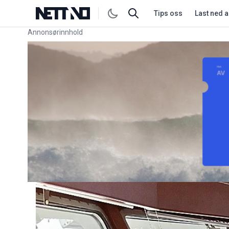
Tips oss
Last ned 
Annonsørinnhold
Link for annonse