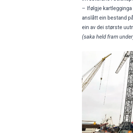
– Ifølgje kartlegginga 
anslått ein bestand p
ein av dei største uut
(saka held fram under