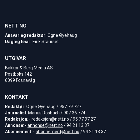
NETT NO
Ansvarleg redaktør:
Ogne Øyehaug
Dagleg leiar:
Eirik Staurset
UTGIVAR
Bakkar & Berg Media AS
Postboks 142
6099 Fosnavåg
KONTAKT
Redaktør
: Ogne Øyehaug / 957 79 727
Journalist
: Marius Rosbach / 907 36 774
Redaksjon
: -
redaksjon@nett.no
/ 95 77 97 27
Annonse
: -
annonse@nett.no
/ 94 21 13 37
Abonnement
: -
abonnement@nett.no
/ 94 21 13 37