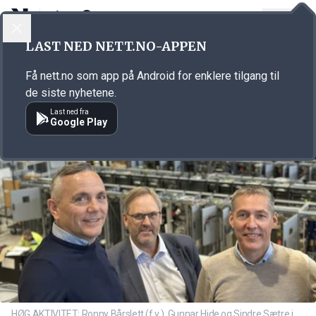
LOGG INN
MENY
Annonsørinnhold
LAST NED NETT.NO-APPEN
Link for annonse
Få nett.no som app på Android for enklere tilgang til
de siste nyhetene.
Last ned fra
Google Play
HØG AKTIVITET: Ronny Bårslett (f.v.), Gunnar Hide og Sindre Sætre i