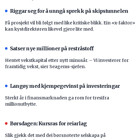
Riggar seg for å unngå sprekk på skipstunnelen
Få prosjekt vil bli følgt med like kritiske blikk. Ein «x-faktor»
kan kystdirektøren likevel gjere lite med.
Satser nye millioner på restråstoff
Hentet vekstkapital etter nytt minusår. – Vi investerer for
framtidig vekst, sier Seagems-sjefen.
Langøy med kjempegevinst på investeringar
Sterkt år i finansmarknaden ga rom for tresifra
millionutbytte.
Børsdagen: Kursras for reiarlag
Slik gjekk det med dei børsnoterte selskapa på