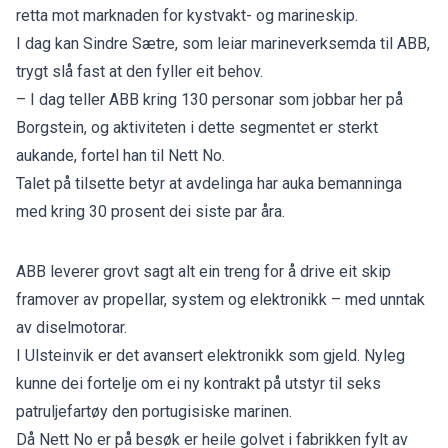
retta mot marknaden for kystvakt- og marineskip.
I dag kan Sindre Sætre, som leiar marineverksemda til ABB,
trygt slå fast at den fyller eit behov.
– I dag teller ABB kring 130 personar som jobbar her på
Borgstein, og aktiviteten i dette segmentet er sterkt
aukande, fortel han til Nett No.
Talet på tilsette betyr at avdelinga har auka bemanninga
med kring 30 prosent dei siste par åra.
ABB leverer grovt sagt alt ein treng for å drive eit skip
framover av propellar, system og elektronikk – med unntak
av diselmotorar.
I Ulsteinvik er det avansert elektronikk som gjeld. Nyleg
kunne dei fortelje om ei
ny kontrakt
på utstyr til seks
patruljefartøy den portugisiske marinen.
Då Nett No er på besøk er heile golvet i fabrikken fylt av