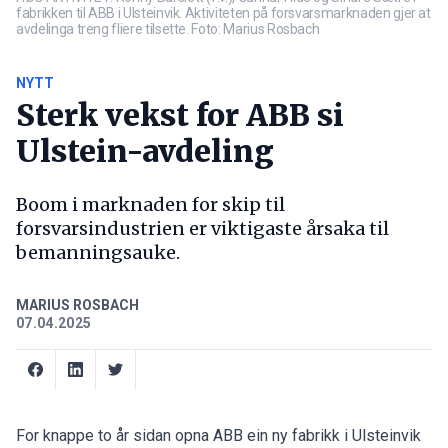
fabrikken til ABB i Ulsteinvik. Aktiviteten på forsvarsmarknaden gjer at
avdelinga treng fliere tilsette. Foto: Marius Rosbach
NYTT
Sterk vekst for ABB si
Ulstein-avdeling
Boom i marknaden for skip til
forsvarsindustrien er viktigaste årsaka til
bemanningsauke.
MARIUS ROSBACH
07.04.2025
For knappe to år sidan opna ABB
ein ny fabrikk i Ulsteinvik