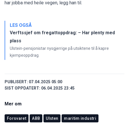
har jobba med heile vegen, legg han til.
LES OGSÅ
Verftssjef om fregattoppdrag: – Har plenty med
plass
Ulstein-pensjonistar nysgjerrige på utsiktene til å kapre
kjempeoppdrag.
PUBLISERT:
07.04.2025 05:00
SIST OPPDATERT:
06.04.2025 23:45
Mer om
Forsvaret
ABB
Ulsten
maritim industri