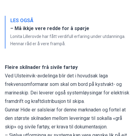
LES OGSÅ
– Må ikkje vere redde for å spørje
Lonita Lillerovde har fått verdifull erfaring under utdanninga.
Hennar råd er å vere frampå.
Fleire skilnader frå sivile fartøy
Ved Ulsteinvik-avdelinga blir det i hovudsak laga
frekvensomformarar som skal om bord på kystvakt- og
marineskip. Dei leverer også systemløysingar for elektrisk
framdrift og kraftdistribusjon til skipa.
Gunnar Hide er salsleiar for denne marknaden og fortel at
den største skilnaden mellom leveringar til sokalla «grå
skip» og sivile fartøy, er krava til dokumentasjon.
– Sjølve utforminga av systema kan vere ganske lik på eit