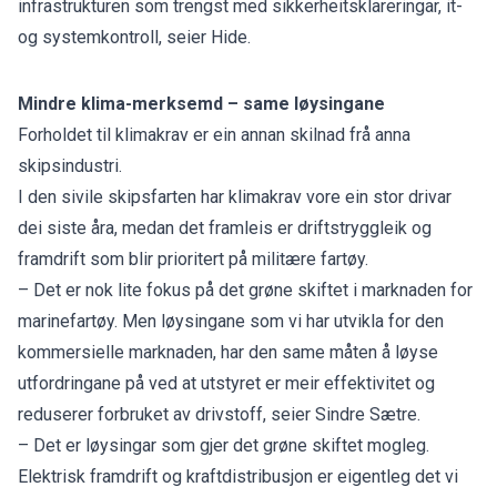
infrastrukturen som trengst med sikkerheitsklareringar, it-
og systemkontroll, seier Hide.
Mindre klima-merksemd – same løysingane
Forholdet til klimakrav er ein annan skilnad frå anna
skipsindustri.
I den sivile skipsfarten har klimakrav vore ein stor drivar
dei siste åra, medan det framleis er driftstryggleik og
framdrift som blir prioritert på militære fartøy.
– Det er nok lite fokus på det grøne skiftet i marknaden for
marinefartøy. Men løysingane som vi har utvikla for den
kommersielle marknaden, har den same måten å løyse
utfordringane på ved at utstyret er meir effektivitet og
reduserer forbruket av drivstoff, seier Sindre Sætre.
– Det er løysingar som gjer det grøne skiftet mogleg.
Elektrisk framdrift og kraftdistribusjon er eigentleg det vi