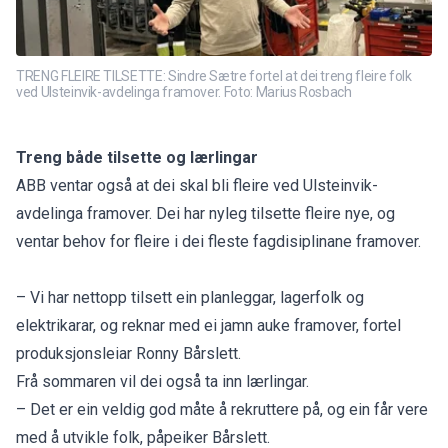
TRENG FLEIRE TILSETTE: Sindre Sætre fortel at dei treng fleire folk
ved Ulsteinvik-avdelinga framover. Foto: Marius Rosbach
Treng både tilsette og lærlingar
ABB ventar også at dei skal bli fleire ved Ulsteinvik-
avdelinga framover. Dei har nyleg tilsette fleire nye, og
ventar behov for fleire i dei fleste fagdisiplinane framover.
– Vi har nettopp tilsett ein planleggar, lagerfolk og
elektrikarar, og reknar med ei jamn auke framover, fortel
produksjonsleiar Ronny Bårslett.
Frå sommaren vil dei også ta inn lærlingar.
– Det er ein veldig god måte å rekruttere på, og ein får vere
med å utvikle folk, påpeiker Bårslett.