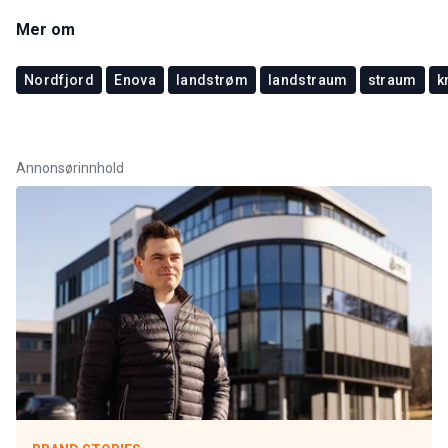
Mer om
Nordfjord
Enova
landstrøm
landstraum
straum
k
Annonsørinnhold