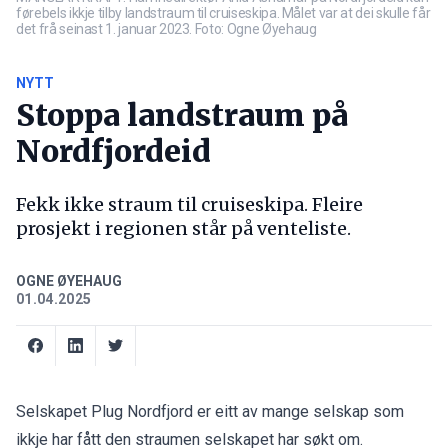
førebels ikkje tilby landstraum til cruiseskipa. Målet var at dei skulle får
det frå seinast 1. januar 2023. Foto: Ogne Øyehaug
NYTT
Stoppa landstraum på
Nordfjordeid
Fekk ikke straum til cruiseskipa. Fleire
prosjekt i regionen står på venteliste.
OGNE ØYEHAUG
01.04.2025
Selskapet Plug Nordfjord er eitt av mange selskap som
ikkje har fått den straumen selskapet har søkt om.