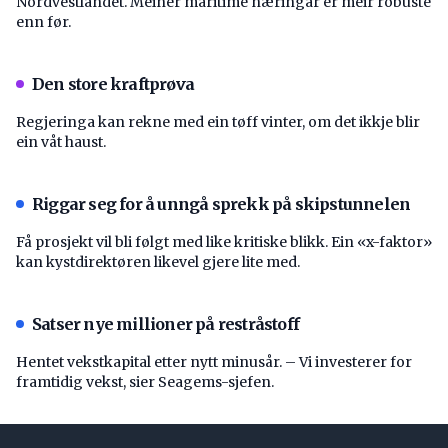
Nordvestlandet. Meiner maritime næringar er meir robuste
enn før.
Den store kraftprøva
Regjeringa kan rekne med ein tøff vinter, om det ikkje blir
ein våt haust.
Riggar seg for å unngå sprekk på skipstunnelen
Få prosjekt vil bli følgt med like kritiske blikk. Ein «x-faktor»
kan kystdirektøren likevel gjere lite med.
Satser nye millioner på restråstoff
Hentet vekstkapital etter nytt minusår. – Vi investerer for
framtidig vekst, sier Seagems-sjefen.