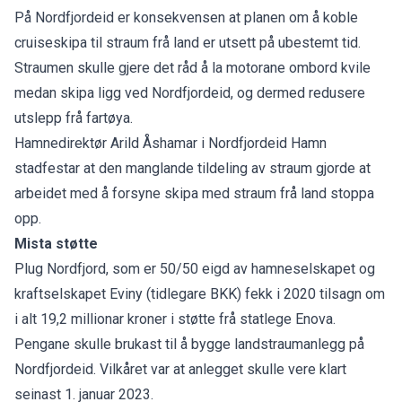
På Nordfjordeid er konsekvensen at planen om å koble
cruiseskipa til straum frå land er utsett på ubestemt tid.
Straumen skulle gjere det råd å la motorane ombord kvile
medan skipa ligg ved Nordfjordeid, og dermed redusere
utslepp frå fartøya.
Hamnedirektør Arild Åshamar i Nordfjordeid Hamn
stadfestar at den manglande tildeling av straum gjorde at
arbeidet med å forsyne skipa med straum frå land stoppa
opp.
Mista støtte
Plug Nordfjord, som er 50/50 eigd av hamneselskapet og
kraftselskapet Eviny (tidlegare BKK) fekk i 2020 tilsagn om
i alt 19,2 millionar kroner i støtte frå statlege Enova.
Pengane skulle brukast til å bygge landstraumanlegg på
Nordfjordeid. Vilkåret var at anlegget skulle vere klart
seinast 1. januar 2023.