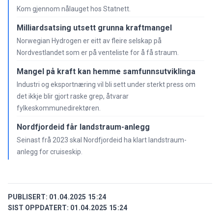
Kom gjennom nålauget hos Statnett.
Milliardsatsing utsett grunna kraftmangel
Norwegian Hydrogen er eitt av fleire selskap på
Nordvestlandet som er på venteliste for å få straum.
Mangel på kraft kan hemme samfunnsutviklinga
Industri og eksportnæring vil bli sett under sterkt press om
det ikkje blir gjort raske grep, åtvarar
fylkeskommunedirektøren.
Nordfjordeid får landstraum-anlegg
Seinast frå 2023 skal Nordfjordeid ha klart landstraum-
anlegg for cruiseskip.
PUBLISERT:
01.04.2025 15:24
SIST OPPDATERT:
01.04.2025 15:24