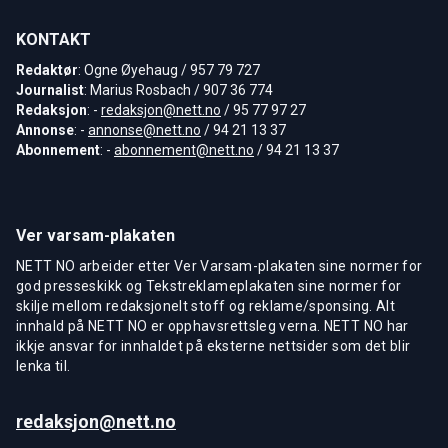
KONTAKT
Redaktør
: Ogne Øyehaug / 957 79 727
Journalist
: Marius Rosbach / 907 36 774
Redaksjon
: -
redaksjon@nett.no
/ 95 77 97 27
Annonse
: -
annonse@nett.no
/ 94 21 13 37
Abonnement
: -
abonnement@nett.no
/ 94 21 13 37
Ver varsam-plakaten
NETT NO arbeider etter Ver Varsam-plakaten sine normer for
god presseskikk og Tekstreklameplakaten sine normer for
skilje mellom redaksjonelt stoff og reklame/sponsing. Alt
innhald på NETT NO er opphavsrettsleg verna. NETT NO har
ikkje ansvar for innhaldet på eksterne nettsider som det blir
lenka til.
redaksjon@nett.no