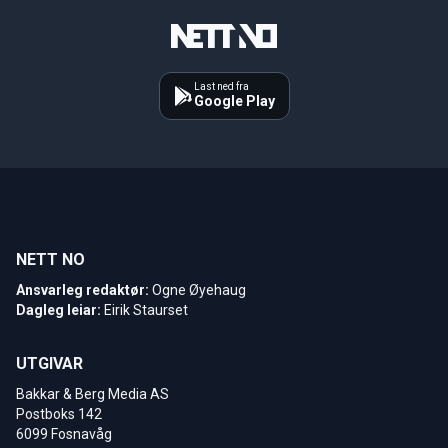
Last ned fra
Google Play
NETT NO
Ansvarleg redaktør:
Ogne Øyehaug
Dagleg leiar:
Eirik Staurset
UTGIVAR
Bakkar & Berg Media AS
Postboks 142
6099 Fosnavåg