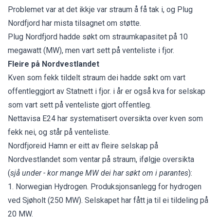
Problemet var at det ikkje var straum å få tak i, og Plug
Nordfjord har mista tilsagnet om støtte.
Plug Nordfjord hadde søkt om straumkapasitet på 10
megawatt (MW), men vart sett på venteliste i fjor.
Fleire på Nordvestlandet
Kven som fekk tildelt straum dei hadde søkt om vart
offentleggjort av Statnett i fjor
. i år er også kva for selskap
som vart sett på venteliste gjort offentleg.
Nettavisa
E24 har systematisert oversikta over kven som
fekk nei, og står på venteliste
.
Nordfjoreid Hamn er eitt av fleire selskap på
Nordvestlandet som ventar på straum, ifølgje oversikta
(
sjå under - kor mange MW dei har søkt om i parantes
):
1. Norwegian Hydrogen.
Produksjonsanlegg for hydrogen
ved Sjøholt (250 MW)
. Selskapet har fått ja til ei tildeling på
20 MW.