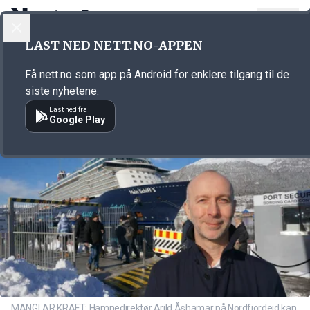
LOGG INN
MENY
Annonsørinnhold
LAST NED NETT.NO-APPEN
Link for annonse
Få nett.no som app på Android for enklere tilgang til de
siste nyhetene.
Last ned fra
Google Play
MANGLAR KRAFT: Hamnedirektør Arild Åshamar på Nordfjordeid kan