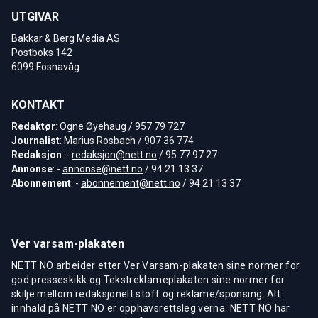
UTGIVAR
Bakkar & Berg Media AS
Postboks 142
6099 Fosnavåg
KONTAKT
Redaktør
: Ogne Øyehaug / 957 79 727
Journalist
: Marius Rosbach / 907 36 774
Redaksjon
: -
redaksjon@nett.no
/ 95 77 97 27
Annonse
: -
annonse@nett.no
/ 94 21 13 37
Abonnement
: -
abonnement@nett.no
/ 94 21 13 37
Ver varsam-plakaten
NETT NO arbeider etter Ver Varsam-plakaten sine normer for
god presseskikk og Tekstreklameplakaten sine normer for
skilje mellom redaksjonelt stoff og reklame/sponsing. Alt
innhald på NETT NO er opphavsrettsleg verna. NETT NO har