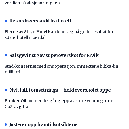
verdien på aksjeporteføljen.
Rekordoverskudd fra hotell
Eierne av Stryn Hotel kan lene seg på gode resultat for
søsterhotell i Lærdal.
Salsgevinst gav superoverskot for Ervik
Stad-konsernet med snuoperasjon. Inntektene bikka éin
milliard.
Nytt fall i omsetninga – held overskotet oppe
Bunker Oil meiner dei går glepp av store volum grunna
Co2-avgifta.
Justerer opp framtidsutsiktene