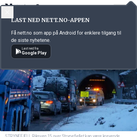
LOGG INN
MENY
Annonsørinnhold
LAST NED NETT.NO-APPEN
Link for annonse
Få nett.no som app på Android for enklere tilgang til
de siste nyhetene.
Last ned fra
Google Play
STRYNEFJELL: Riksveg 15 over Strynefjellet kan være krevende