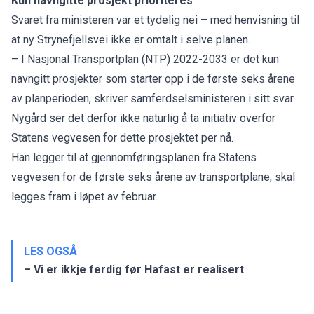
Kun navngitte prosjekt prioriteres
Svaret fra ministeren var et tydelig nei – med henvisning til
at ny Strynefjellsvei ikke er omtalt i selve planen.
– I Nasjonal Transportplan (NTP) 2022-2033 er det kun
navngitt prosjekter som starter opp i de første seks årene
av planperioden, skriver samferdselsministeren i sitt svar.
Nygård ser det derfor ikke naturlig å ta initiativ overfor
Statens vegvesen for dette prosjektet per nå.
Han legger til at gjennomføringsplanen fra Statens
vegvesen for de første seks årene av transportplane, skal
legges fram i løpet av februar.
LES OGSÅ
– Vi er ikkje ferdig før Hafast er realisert