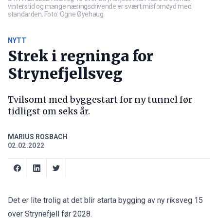
vinterstid og mange næringsdrivende er svært misfornøyd med
standarden. Foto: Ogne Øyehaug
NYTT
Strek i regninga for
Strynefjellsveg
Tvilsomt med byggestart for ny tunnel før
tidligst om seks år.
MARIUS ROSBACH
02.02.2022
Det er lite trolig at det blir starta bygging av ny riksveg 15
over Strynefjell før 2028.