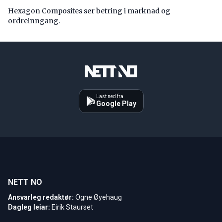
Hexagon Composites ser betring i marknad og
ordreinngang.
Last ned fra
Google Play
NETT NO
Ansvarleg redaktør:
Ogne Øyehaug
Dagleg leiar:
Eirik Staurset