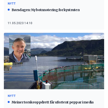
NYTT
Børsdagen: Ny botnnotering for kystruten
11.05.2023 14:10
NYTT
Meiner torskeoppdrett får ufortent peppar i media