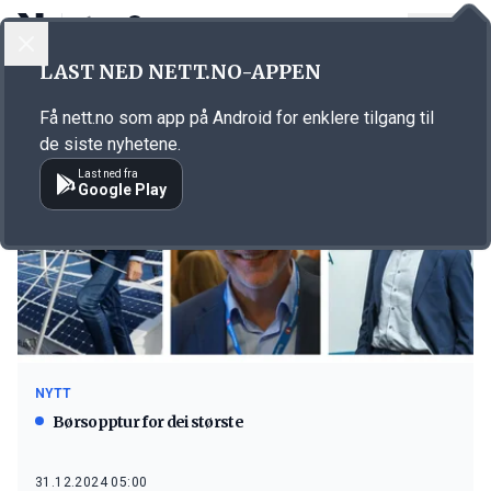
LOGG INN
MENY
LAST NED NETT.NO-APPEN
Emne: Statt Torsk
Få nett.no som app på Android for enklere tilgang til
de siste nyhetene.
Last ned fra
Google Play
NYTT
Børsopptur for dei største
31.12.2024 05:00