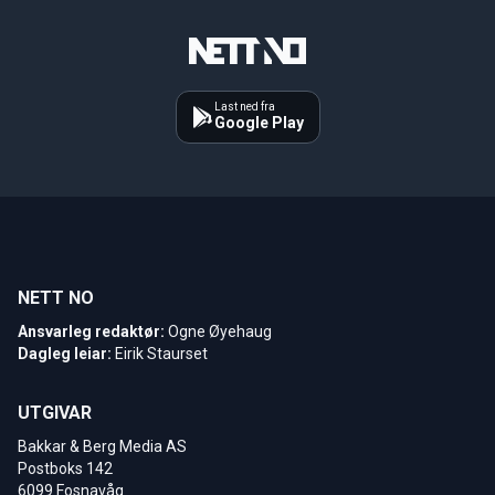
Last ned fra
Google Play
NETT NO
Ansvarleg redaktør:
Ogne Øyehaug
Dagleg leiar:
Eirik Staurset
UTGIVAR
Bakkar & Berg Media AS
Postboks 142
6099 Fosnavåg