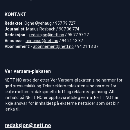
KONTAKT
Redaktør
: Ogne Øyehaug / 957 79 727
Journalist
: Marius Rosbach / 907 36 774
Redaksjon
: -
redaksjon@nett.no
/ 95 77 97 27
Annonse
: -
annonse@nett.no
/ 94 21 13 37
Abonnement
: -
abonnement@nett.no
/ 94 21 13 37
Ver varsam-plakaten
NETT NO arbeider etter Ver Varsam-plakaten sine normer for
god presseskikk og Tekstreklameplakaten sine normer for
skilje mellom redaksjonelt stoff og reklame/sponsing. Alt
innhald på NETT NO er opphavsrettsleg verna. NETT NO har
ikkje ansvar for innhaldet på eksterne nettsider som det blir
lenka til.
redaksjon@nett.no