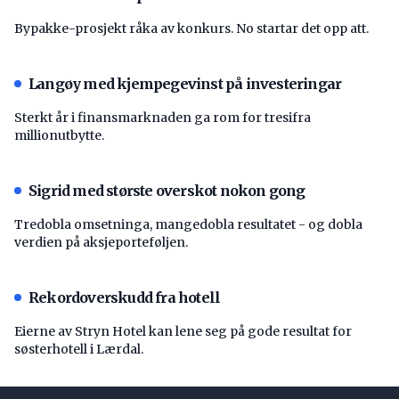
Bypakke-prosjekt råka av konkurs. No startar det opp att.
Langøy med kjempegevinst på investeringar
Sterkt år i finansmarknaden ga rom for tresifra
millionutbytte.
Sigrid med største overskot nokon gong
Tredobla omsetninga, mangedobla resultatet - og dobla
verdien på aksjeporteføljen.
Rekordoverskudd fra hotell
Eierne av Stryn Hotel kan lene seg på gode resultat for
søsterhotell i Lærdal.