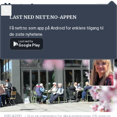
LOGG INN
MENY
Annonsørinnhold
LAST NED NETT.NO-APPEN
Link for annonse
Få nett.no som app på Android for enklere tilgang til
de siste nyhetene.
Last ned fra
Google Play
BREI APPEL: – Vi er ein møteplass for alle kundegrupper, frå unge og