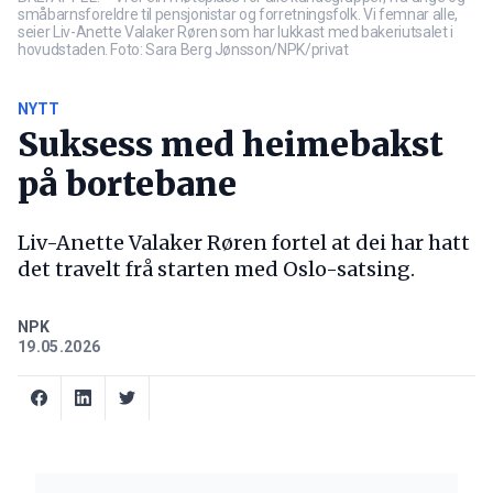
småbarnsforeldre til pensjonistar og forretningsfolk. Vi femnar alle,
seier Liv-Anette Valaker Røren som har lukkast med bakeriutsalet i
hovudstaden. Foto: Sara Berg Jønsson/NPK/privat
NYTT
Suksess med heimebakst
på bortebane
Liv-Anette Valaker Røren fortel at dei har hatt
det travelt frå starten med Oslo-satsing.
NPK
19.05.2026