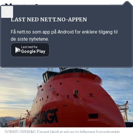
LOGG INN
MENY
Annonsørinnhold
LAST NED NETT.NO-APPEN
Link for annonse
Få nett.no som app på Android for enklere tilgang til
de siste nyhetene.
Last ned fra
Google Play
DOBBELOPDRAG: Esvagt Heidi er ein av to tidlegare forsyningskip