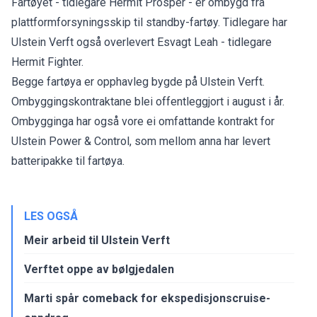
Fartøyet - tidlegare Hermit Prosper - er ombygd frå
plattformforsyningsskip til standby-fartøy. Tidlegare har
Ulstein Verft også overlevert Esvagt Leah - tidlegare
Hermit Fighter.
Begge fartøya er opphavleg bygde på Ulstein Verft.
Ombyggingskontraktane blei offentleggjort i august i år.
Ombygginga har også vore ei omfattande kontrakt for
Ulstein Power & Control, som mellom anna har levert
batteripakke til fartøya.
LES OGSÅ
Meir arbeid til Ulstein Verft
Verftet oppe av bølgjedalen
Marti spår comeback for ekspedisjonscruise-