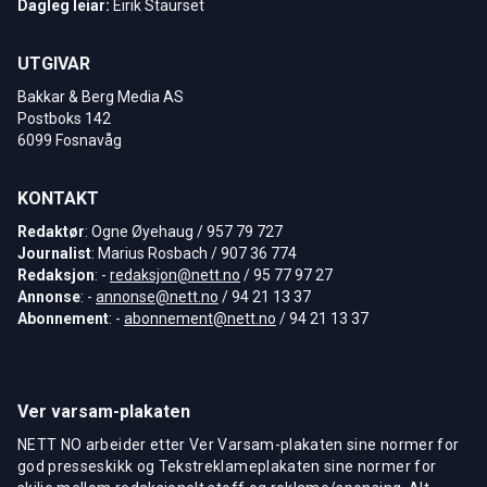
Dagleg leiar:
Eirik Staurset
UTGIVAR
Bakkar & Berg Media AS
Postboks 142
6099 Fosnavåg
KONTAKT
Redaktør
: Ogne Øyehaug / 957 79 727
Journalist
: Marius Rosbach / 907 36 774
Redaksjon
: -
redaksjon@nett.no
/ 95 77 97 27
Annonse
: -
annonse@nett.no
/ 94 21 13 37
Abonnement
: -
abonnement@nett.no
/ 94 21 13 37
Ver varsam-plakaten
NETT NO arbeider etter Ver Varsam-plakaten sine normer for
god presseskikk og Tekstreklameplakaten sine normer for