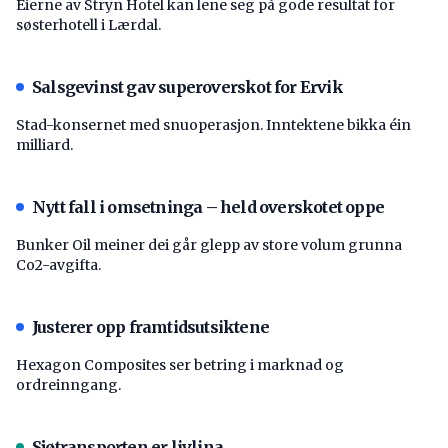
Eierne av Stryn Hotel kan lene seg på gode resultat for
søsterhotell i Lærdal.
Salsgevinst gav superoverskot for Ervik
Stad-konsernet med snuoperasjon. Inntektene bikka éin
milliard.
Nytt fall i omsetninga – held overskotet oppe
Bunker Oil meiner dei går glepp av store volum grunna
Co2-avgifta.
Justerer opp framtidsutsiktene
Hexagon Composites ser betring i marknad og
ordreinngang.
Sjøtransporten er livlina