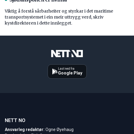
Viktig å forstå ­sårbarheiter og styrkar i det maritime
transport­systemet i ein meir uttrygg verd, skriv
kystdirektøren i dette innlegget.
Last ned fra
Google Play
NETT NO
Ansvarleg redaktør:
Ogne Øyehaug