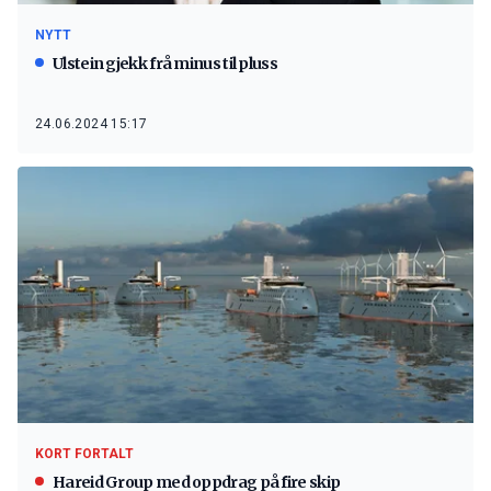
NYTT
Ulstein gjekk frå minus til pluss
24.06.2024 15:17
KORT FORTALT
Hareid Group med oppdrag på fire skip