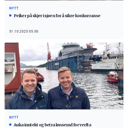
NYTT
Peiker på skjer i sjøen for å sikre konkurranse
31.10.2025 05:00
NYTT
Auka inntekt og betra lønsemd for verfta