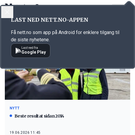
LOGG INN
MENY
LAST NED NETT.NO-APPEN
Emne: Ulstein Verft
Få nett.no som app på Android for enklere tilgang til
de siste nyhetene.
Last ned fra
Google Play
NYTT
Beste resultat sidan 2014
19.06.2026 11:45